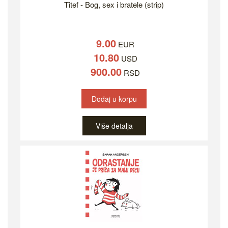
Titef - Bog, sex i bratele (strip)
9.00
EUR
10.80
USD
900.00
RSD
Dodaj u korpu
Više detalja