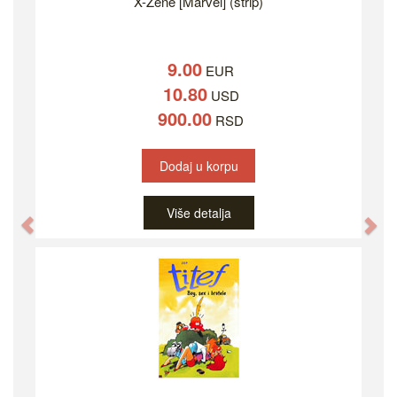
X-Žene [Marvel] (strip)
9.00
EUR
10.80
USD
900.00
RSD
Dodaj u korpu
Više detalja
Previous
Ne