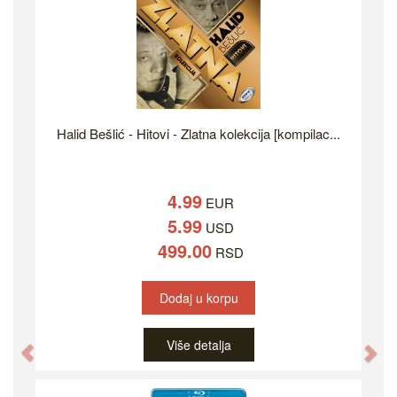
Halid Bešlić - Hitovi - Zlatna kolekcija [kompilac...
4.99
EUR
5.99
USD
499.00
RSD
Dodaj u korpu
Više detalja
Previous
Ne