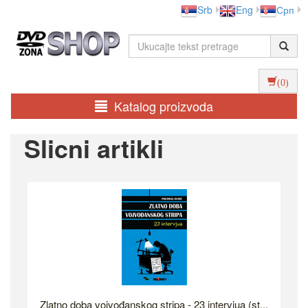
Srb
Eng
Срп
(0)
Katalog proizvoda
Slicni artikli
Zlatno doba vojvođanskog stripa - 23 intervjua (st...