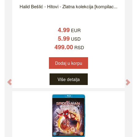
Halid Bešlić - Hitovi - Zlatna kolekcija [kompilac...
4.99
EUR
5.99
USD
499.00
RSD
Dodaj u korpu
Više detalja
Previous
Ne