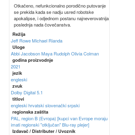
Otkačeno, nefunkcionalno porodično putovanje
se prekida kada se nadju usred robotske
apokalipse, i odjednom postanu najneverovatnija
poslednja nada čovečanstva.
Režija
Jeff Rowe
Michael Rianda
Uloge
Abbi Jacobson
Maya Rudolph
Olivia Colman
godina proizvodnje
2021
jezik
engleski
zvuk
Dolby Digital 5.1
titlovi
engleski
hrvatski
slovenački
srpski
regionska zaštita
PAL, region B (Evropa) [kupci van Evrope moraju
imati regionski "otključan" Blu-ray plejer]
Izdavač / Distributer / Uvoznik