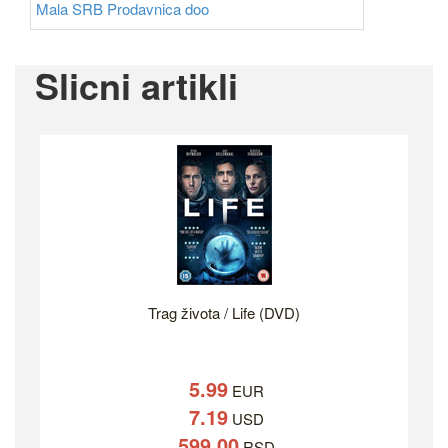
Mala SRB Prodavnica doo
Slicni artikli
Trag života / Life (DVD)
5.99
EUR
7.19
USD
599.00
RSD