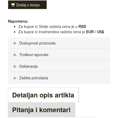
Dodaj u korpu
Napomena:
Za kupce iz Srbije važeća cena je u
RSD
Za kupce iz inostranstva važeća cena je
EUR / US$
Dostupnost proizvoda
Troškovi isporuke
Deklaracija
Zaštita potrošača
Detaljan opis artikla
Pitanja i komentari