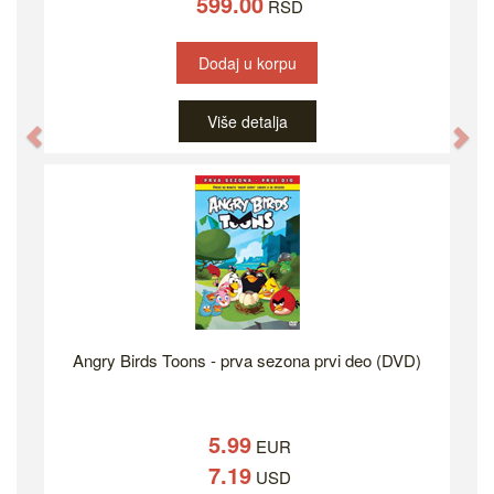
599.00
RSD
Dodaj u korpu
Više detalja
Previous
Ne
Angry Birds Toons - prva sezona prvi deo (DVD)
5.99
EUR
7.19
USD