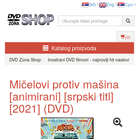
Srb
Eng
Срп
(0)
Katalog proizvoda
DVD Zona Shop
Inostrani DVD filmovi - najnoviji hit naslovi
Mičelovi protiv mašina
[animirani] [srpski titl]
[2021] (DVD)