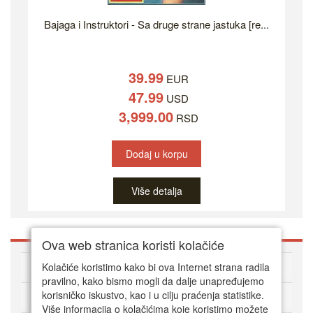
Bajaga i Instruktori - Sa druge strane jastuka [re...
39.99
EUR
47.99
USD
3,999.00
RSD
Dodaj u korpu
Više detalja
Ova web stranica koristi kolačiće
O DVD Zoni
Kolačiće koristimo kako bi ova Internet strana radila
pravilno, kako bismo mogli da dalje unapređujemo
korisničko iskustvo, kao i u cilju praćenja statistike.
Kako kupovati online
Više informacija o kolačićima koje koristimo možete