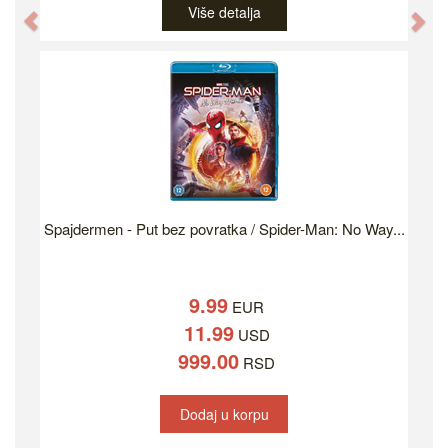
Više detalja
Previous
Ne
Spajdermen - Put bez povratka / Spider-Man: No Way...
9.99
EUR
11.99
USD
999.00
RSD
Dodaj u korpu