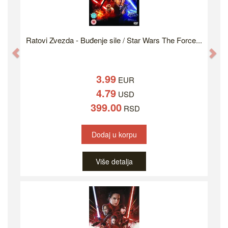
Ratovi Zvezda - Buđenje sile / Star Wars The Force...
Previous
Ne
3.99
EUR
4.79
USD
399.00
RSD
Dodaj u korpu
Više detalja