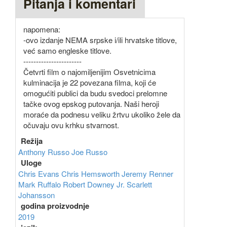
Pitanja i komentari
napomena:
-ovo izdanje NEMA srpske i/ili hrvatske titlove,
već samo engleske titlove.
-----------------------
Četvrti film o najomiljenijim Osvetnicima
kulminacija je 22 povezana filma, koji će
omogućiti publici da budu svedoci prelomne
tačke ovog epskog putovanja. Naši heroji
moraće da podnesu veliku žrtvu ukoliko žele da
očuvaju ovu krhku stvarnost.
Režija
Anthony Russo
Joe Russo
Uloge
Chris Evans
Chris Hemsworth
Jeremy Renner
Mark Ruffalo
Robert Downey Jr.
Scarlett
Johansson
godina proizvodnje
2019