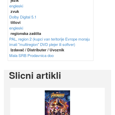
jezik
engleski
zvuk
Dolby Digital 5.1
titlovi
engleski
regionska zaštita
PAL, region 2 (kupci van teritorije Evrope moraju
imati "multiregion" DVD plejer ili softver)
Izdavač / Distributer / Uvoznik
Mala SRB Prodavnica doo
Slicni artikli