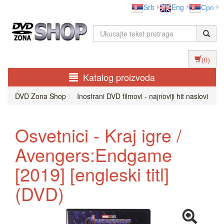
Srb
Eng
Срп
(0)
Katalog proizvoda
DVD Zona Shop
Inostrani DVD filmovi - najnoviji hit naslovi
Osvetnici - Kraj igre /
Avengers:Endgame
[2019] [engleski titl]
(DVD)