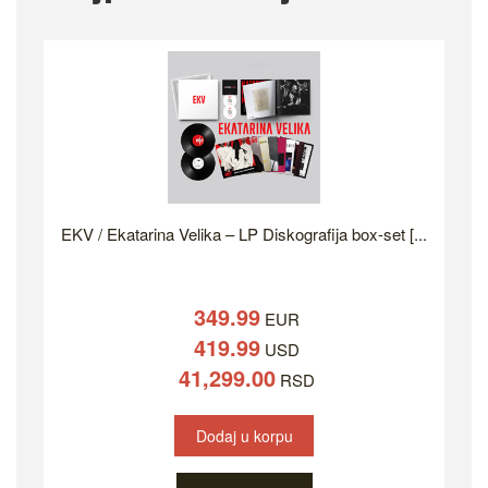
EKV / Ekatarina Velika – LP Diskografija box-set [...
349.99
EUR
419.99
USD
41,299.00
RSD
Dodaj u korpu