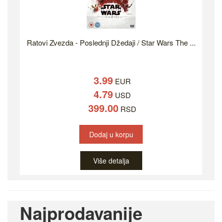
Ratovi Zvezda - Poslednji Džedaji / Star Wars The ...
3.99
EUR
4.79
USD
399.00
RSD
Dodaj u korpu
Više detalja
Najprodavanije