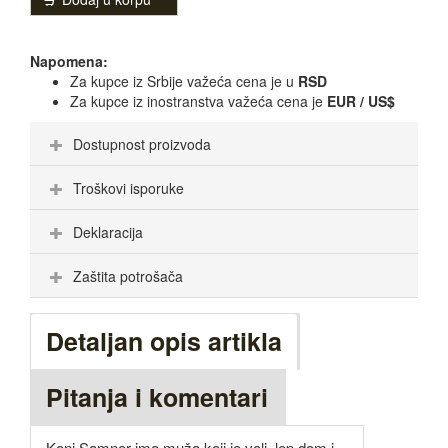
Napomena:
Za kupce iz Srbije važeća cena je u
RSD
Za kupce iz inostranstva važeća cena je
EUR / US$
Dostupnost proizvoda
Troškovi isporuke
Deklaracija
Zaštita potrošača
Detaljan opis artikla
Pitanja i komentari
Koni Samner ima muža koji je voli, lep dom i