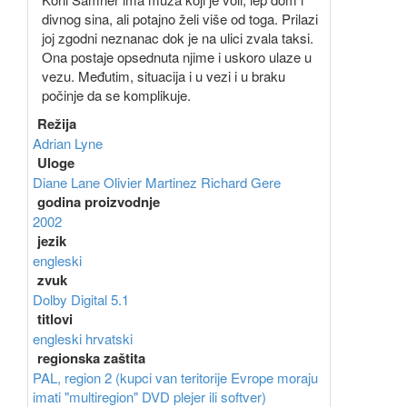
divnog sina, ali potajno želi više od toga. Prilazi
joj zgodni neznanac dok je na ulici zvala taksi.
Ona postaje opsednuta njime i uskoro ulaze u
vezu. Međutim, situacija i u vezi i u braku
počinje da se komplikuje.
Režija
Adrian Lyne
Uloge
Diane Lane
Olivier Martinez
Richard Gere
godina proizvodnje
2002
jezik
engleski
zvuk
Dolby Digital 5.1
titlovi
engleski
hrvatski
regionska zaštita
PAL, region 2 (kupci van teritorije Evrope moraju
imati "multiregion" DVD plejer ili softver)