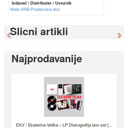
Izdavač / Distributer / Uvoznik
Mala SRB Prodavnica doo
Slicni artikli
Previous
Ne
Najprodavanije
EKV / Ekatarina Velika – LP Diskografija box-set [...