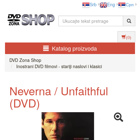
Srb
Eng
Срп
(0)
Katalog proizvoda
DVD Zona Shop
Inostrani DVD filmovi - stariji naslovi i klasici
Neverna / Unfaithful
(DVD)