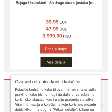
Bajaga i Instruktori - Sa druge strane jastuka [re...
39.99
EUR
47.99
USD
3,999.00
RSD
Dodaj u korpu
Više detalja
Ova web stranica koristi kolačiće
O DVD Zoni
Kolačiće koristimo kako bi ova Internet strana radila
pravilno, kako bismo mogli da dalje unapređujemo
korisničko iskustvo, kao i u cilju praćenja statistike.
Kako kupovati online
Više informacija o kolačićima koje koristimo možete
dobiti klikom na dugme "Prikaži detalje". klikom na
Korisnički servis