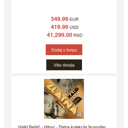
349.99
EUR
419.99
USD
41,299.00
RSD
Dodaj u korpu
Više detalja
Halid Bešlić - Hitovi - Zlatna kolekcija [kompilac...