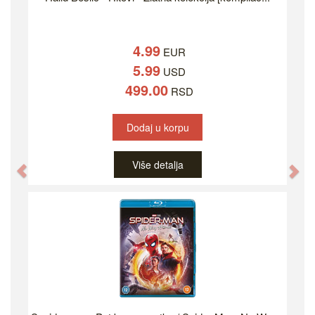
4.99
EUR
5.99
USD
499.00
RSD
Dodaj u korpu
Više detalja
Previous
Ne