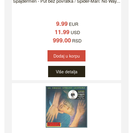
Spajdermen - Put bez povratka / Spider-Man: No Way...
9.99
EUR
11.99
USD
999.00
RSD
Dodaj u korpu
Više detalja