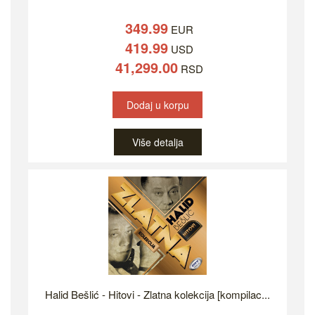
349.99
EUR
419.99
USD
41,299.00
RSD
Dodaj u korpu
Više detalja
Halid Bešlić - Hitovi - Zlatna kolekcija [kompilac...