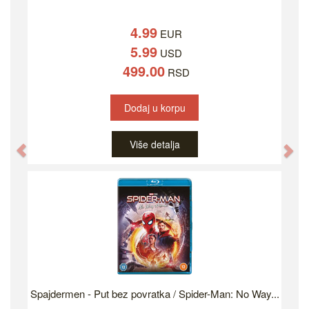
4.99
EUR
5.99
USD
499.00
RSD
Dodaj u korpu
Više detalja
Previous
Ne
Spajdermen - Put bez povratka / Spider-Man: No Way...