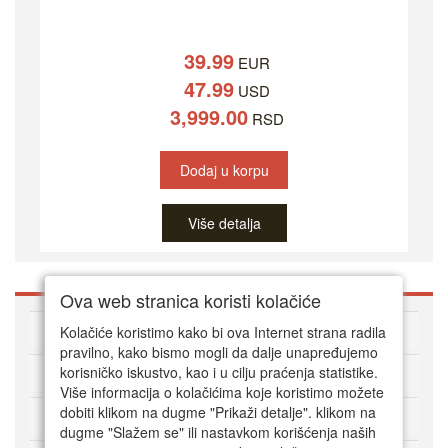
39.99
EUR
47.99
USD
3,999.00
RSD
Dodaj u korpu
Više detalja
Ova web stranica koristi kolačiće
O DVD Zoni
Kolačiće koristimo kako bi ova Internet strana radila
pravilno, kako bismo mogli da dalje unapređujemo
korisničko iskustvo, kao i u cilju praćenja statistike.
Kako kupovati online
Više informacija o kolačićima koje koristimo možete
dobiti klikom na dugme "Prikaži detalje". klikom na
Korisnički servis
dugme "Slažem se" ili nastavkom korišćenja naših