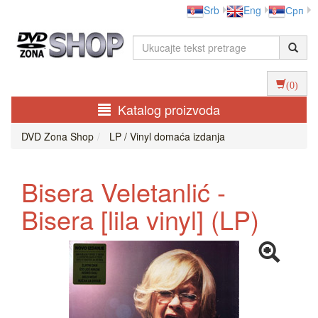
Srb
Eng
Срп
(0)
Katalog proizvoda
DVD Zona Shop
LP / Vinyl domaća izdanja
Bisera Veletanlić -
Bisera [lila vinyl] (LP)