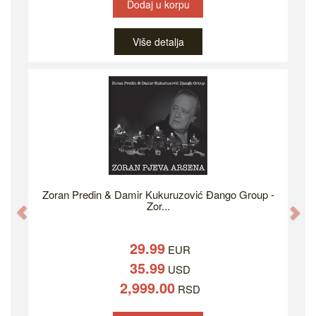
Dodaj u korpu
Više detalja
Zoran Predin & Damir Kukuruzović Đango Group -
Zor...
Previous
Ne
29.99
EUR
35.99
USD
2,999.00
RSD