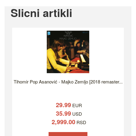
Slicni artikli
Tihomir Pop Asanović - Majko Zemljo [2018 remaster...
29.99
EUR
35.99
USD
2,999.00
RSD