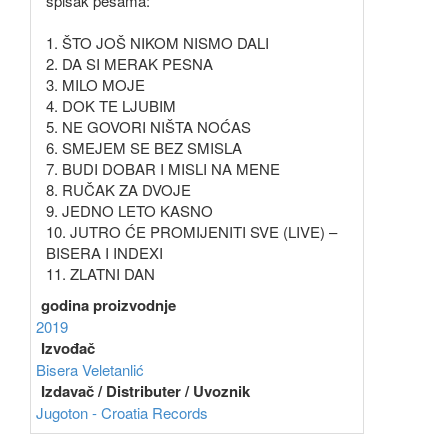
spisak pesama:
1. ŠTO JOŠ NIKOM NISMO DALI
2. DA SI MERAK PESNA
3. MILO MOJE
4. DOK TE LJUBIM
5. NE GOVORI NIŠTA NOĆAS
6. SMEJEM SE BEZ SMISLA
7. BUDI DOBAR I MISLI NA MENE
8. RUČAK ZA DVOJE
9. JEDNO LETO KASNO
10. JUTRO ĆE PROMIJENITI SVE (LIVE) –
BISERA I INDEXI
11. ZLATNI DAN
godina proizvodnje
2019
Izvođač
Bisera Veletanlić
Izdavač / Distributer / Uvoznik
Jugoton - Croatia Records