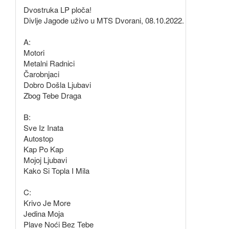
Dvostruka LP ploča!
Divlje Jagode uživo u MTS Dvorani, 08.10.2022.
A:
Motori
Metalni Radnici
Čarobnjaci
Dobro Došla Ljubavi
Zbog Tebe Draga
B:
Sve Iz Inata
Autostop
Kap Po Kap
Mojoj Ljubavi
Kako Si Topla I Mila
C:
Krivo Je More
Jedina Moja
Plave Noći Bez Tebe