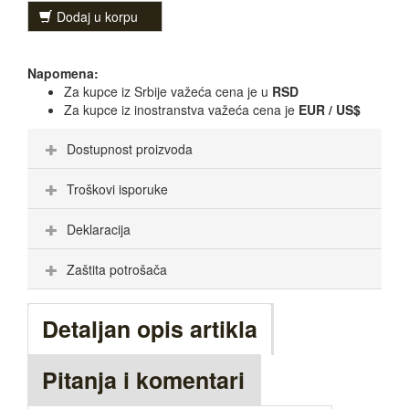
Dodaj u korpu
Napomena:
Za kupce iz Srbije važeća cena je u
RSD
Za kupce iz inostranstva važeća cena je
EUR / US$
Dostupnost proizvoda
Troškovi isporuke
Deklaracija
Zaštita potrošača
Detaljan opis artikla
Pitanja i komentari