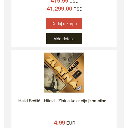
419.99
USD
41,299.00
RSD
Dodaj u korpu
Više detalja
Halid Bešlić - Hitovi - Zlatna kolekcija [kompilac...
4.99
EUR