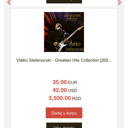
Previous
Ne
Vlatko Stefanovski - Greatest Hits Collection [202...
35.00
EUR
42.00
USD
3,500.00
RSD
Dodaj u korpu