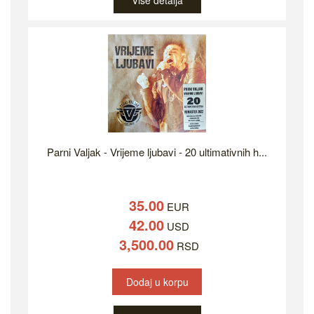
Više detalja
Parni Valjak - Vrijeme ljubavi - 20 ultimativnih h...
35.00
EUR
42.00
USD
3,500.00
RSD
Dodaj u korpu