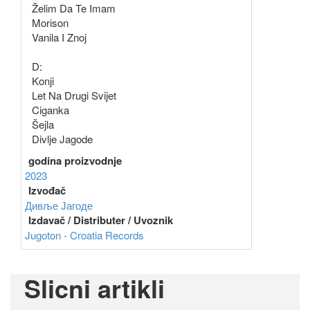
Želim Da Te Imam
Morison
Vanila I Znoj
D:
Konji
Let Na Drugi Svijet
Ciganka
Šejla
Divlje Jagode
godina proizvodnje
2023
Izvođač
Дивље Јагоде
Izdavač / Distributer / Uvoznik
Jugoton - Croatia Records
Slicni artikli