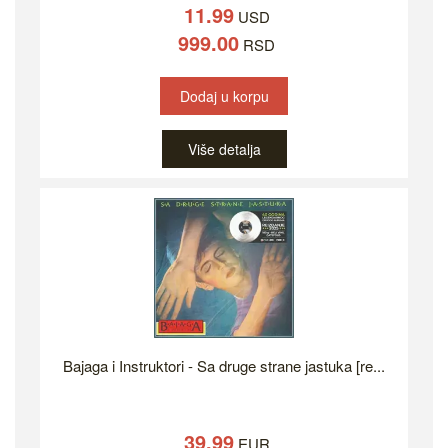
11.99
USD
999.00
RSD
Dodaj u korpu
Više detalja
Bajaga i Instruktori - Sa druge strane jastuka [re...
39.99
EUR