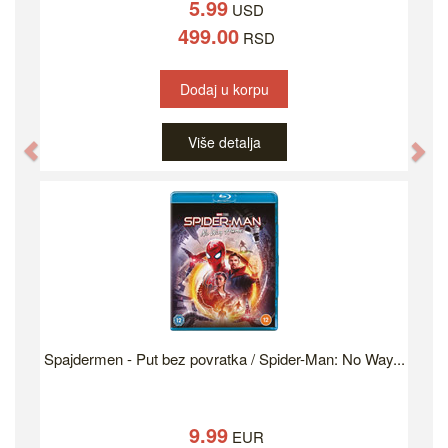
5.99
USD
499.00
RSD
Dodaj u korpu
Više detalja
Previous
Ne
Spajdermen - Put bez povratka / Spider-Man: No Way...
9.99
EUR