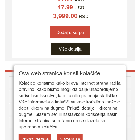
47.99
USD
3,999.00
RSD
Dodaj u korpu
Više detalja
Ova web stranica koristi kolačiće
O DVD Zoni
Kolačiće koristimo kako bi ova Internet strana radila
pravilno, kako bismo mogli da dalje unapređujemo
korisničko iskustvo, kao i u cilju praćenja statistike.
Kako kupovati online
Više informacija o kolačićima koje koristimo možete
dobiti klikom na dugme "Prikaži detalje". klikom na
Korisnički servis
dugme "Slažem se" ili nastavkom korišćenja naših
internet stranica smatramo da se slažete sa
Način plaćanja
upotrebom kolačića.
Prikaži detalje
Slažem se