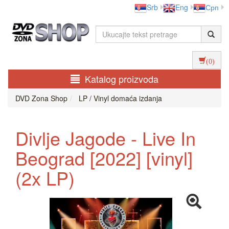
Srb
Eng
Срп
(0)
Katalog proizvoda
DVD Zona Shop
LP / Vinyl domaća izdanja
Divlje Jagode - Live In
Beograd [2022] [vinyl]
(2x LP)