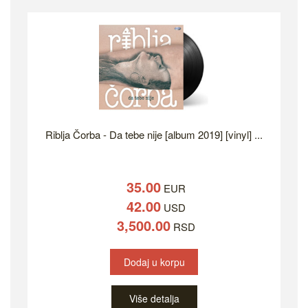
Riblja Čorba - Da tebe nije [album 2019] [vinyl] ...
35.00
EUR
42.00
USD
3,500.00
RSD
Dodaj u korpu
Više detalja