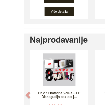
Više detalja
Najprodavanije
EKV / Ekatarina Velika – LP
H
Previous
Diskografija box-set [...