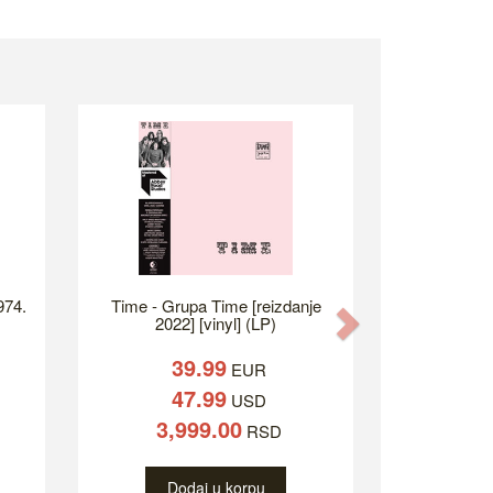
974.
Time - Grupa Time [reizdanje
Next
2022] [vinyl] (LP)
39.99
EUR
47.99
USD
3,999.00
RSD
Dodaj u korpu