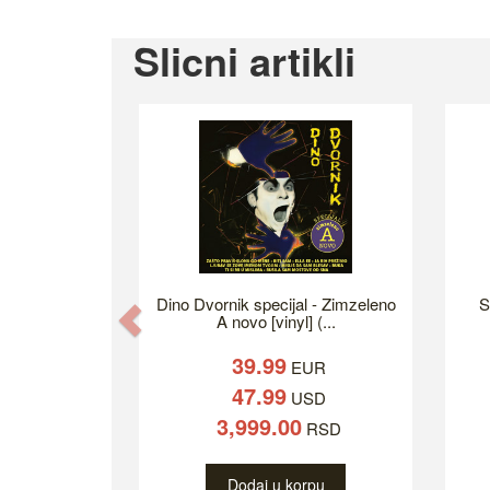
Slicni artikli
Dino Dvornik specijal - Zimzeleno
S
Previous
A novo [vinyl] (...
39.99
EUR
47.99
USD
3,999.00
RSD
Dodaj u korpu