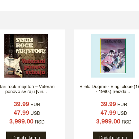
tari rock majstori – Veterani
Bijelo Dugme - Singl ploče (1
ponovo sviraju [vin...
- 1980.) [reizda...
39.99
39.99
EUR
EUR
47.99
47.99
USD
USD
3,999.00
3,999.00
RSD
RSD
Dodaj u korpu
Dodaj u korpu