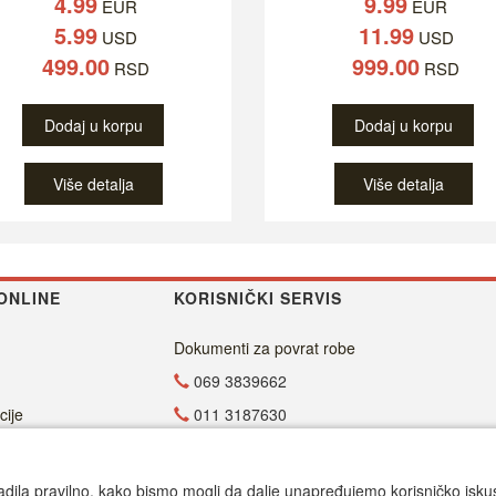
4.99
9.99
EUR
EUR
5.99
11.99
USD
USD
499.00
999.00
RSD
RSD
Dodaj u korpu
Dodaj u korpu
Više detalja
Više detalja
ONLINE
KORISNIČKI SERVIS
Dokumenti za povrat robe
069 3839662
cije
011 3187630
011 4029654
office@dvdzona.co.rs
adila pravilno, kako bismo mogli da dalje unapređujemo korisničko iskustv