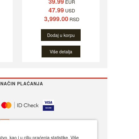
39.99
EUR
47.99
USD
3,999.00
RSD
Dodaj u korpu
Više detalja
NAČIN PLAĆANJA
o, kao i u cilju praćenja statistike. Više