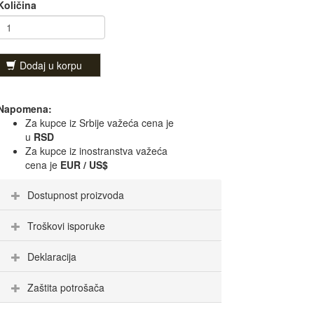
Količina
Dodaj u korpu
Napomena:
Za kupce iz Srbije važeća cena je
u
RSD
Za kupce iz inostranstva važeća
cena je
EUR / US$
Dostupnost proizvoda
Troškovi isporuke
Deklaracija
Zaštita potrošača