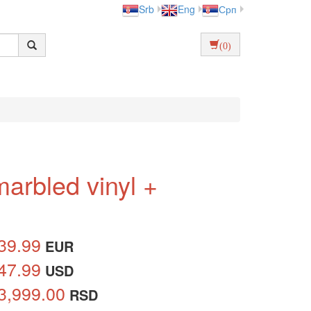
Srb
Eng
Срп
(0)
marbled vinyl +
39.99
EUR
47.99
USD
3,999.00
RSD