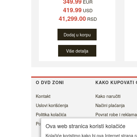
349.99
EUR
419.99
USD
41,299.00
RSD
Dodaj u korpu
Više detalja
O DVD ZONI
KAKO KUPOVATI 
Kontakt
Kako naručiti
Uslovi korišćenja
Načini plaćanja
Politika kolačića
Povrat robe i reklama
Politika privatnosti
Cenovnik dostave
Ova web stranica koristi kolačiće
Isporuka
Kolačiće koristimo kako bi ova Internet strana r