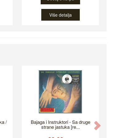
Više detalja
ka /
Bajaga i Instruktori - Sa druge
Next
strane jastuka [re...