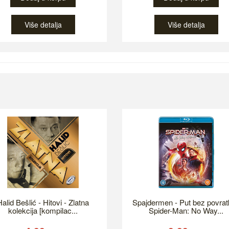
Više detalja
Više detalja
alid Bešlić - Hitovi - Zlatna
Spajdermen - Put bez povrat
kolekcija [kompilac...
Spider-Man: No Way...