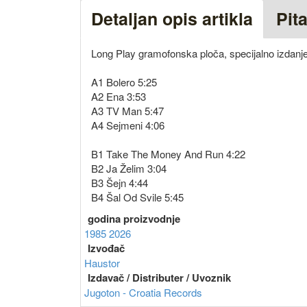
Detaljan opis artikla
Pit
Long Play gramofonska ploča, specijalno izdanje
A1 Bolero 5:25
A2 Ena 3:53
A3 TV Man 5:47
A4 Sejmeni 4:06
B1 Take The Money And Run 4:22
B2 Ja Želim 3:04
B3 Šejn 4:44
B4 Šal Od Svile 5:45
godina proizvodnje
1985
2026
Izvođač
Haustor
Izdavač / Distributer / Uvoznik
Jugoton - Croatia Records