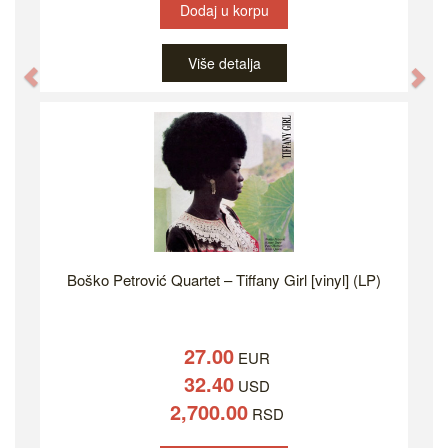
Dodaj u korpu
Više detalja
Previous
Ne
Boško Petrović Quartet – Tiffany Girl [vinyl] (LP)
27.00
EUR
32.40
USD
2,700.00
RSD