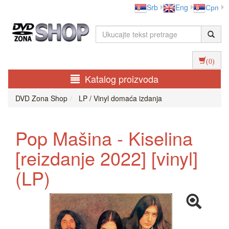
Srb
Eng
Срп
(0)
Katalog proizvoda
DVD Zona Shop
LP / Vinyl domaća izdanja
Pop Mašina - Kiselina
[reizdanje 2022] [vinyl]
(LP)