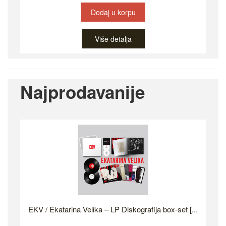
Dodaj u korpu
Više detalja
Najprodavanije
EKV / Ekatarina Velika – LP Diskografija box-set [...