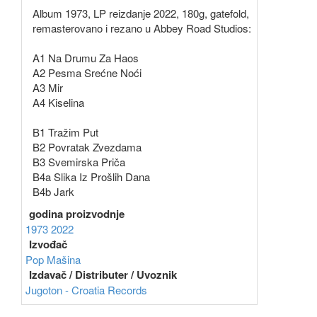
Album 1973, LP reizdanje 2022, 180g, gatefold,
remasterovano i rezano u Abbey Road Studios:
A1 Na Drumu Za Haos
A2 Pesma Srećne Noći
A3 Mir
A4 Kiselina
B1 Tražim Put
B2 Povratak Zvezdama
B3 Svemirska Priča
B4a Slika Iz Prošlih Dana
B4b Jark
godina proizvodnje
1973
2022
Izvođač
Pop Mašina
Izdavač / Distributer / Uvoznik
Jugoton - Croatia Records