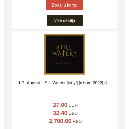
Dodaj u korpu
Više detalja
J.R. August – Still Waters [vinyl] [album 2022] (L...
27.00
EUR
32.40
USD
2,700.00
RSD