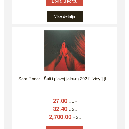
Dodaj u korpu
Više detalja
Sara Renar - Šuti i pjevaj [album 2021] [vinyl] (L...
27.00
EUR
32.40
USD
2,700.00
RSD