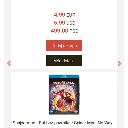
4.99
EUR
5.99
USD
499.00
RSD
Dodaj u korpu
Više detalja
Previous
Ne
Spajdermen - Put bez povratka / Spider-Man: No Way...