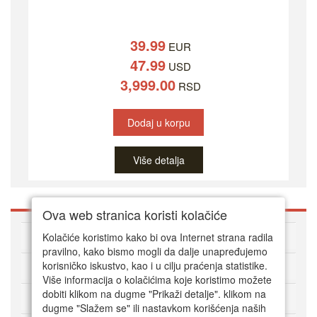
39.99
EUR
47.99
USD
3,999.00
RSD
Dodaj u korpu
Više detalja
Ova web stranica koristi kolačiće
O DVD Zoni
Kolačiće koristimo kako bi ova Internet strana radila
pravilno, kako bismo mogli da dalje unapređujemo
korisničko iskustvo, kao i u cilju praćenja statistike.
Kako kupovati online
Više informacija o kolačićima koje koristimo možete
dobiti klikom na dugme "Prikaži detalje". klikom na
Korisnički servis
dugme "Slažem se" ili nastavkom korišćenja naših