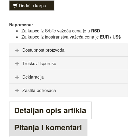
Dodaj u korpu
Napomena:
Za kupce iz Srbije važeća cena je u
RSD
Za kupce iz inostranstva važeća cena je
EUR / US$
Dostupnost proizvoda
Troškovi isporuke
Deklaracija
Zaštita potrošača
Detaljan opis artikla
Pitanja i komentari