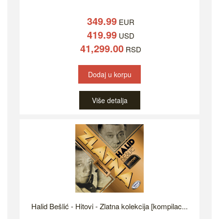
349.99
EUR
419.99
USD
41,299.00
RSD
Dodaj u korpu
Više detalja
Halid Bešlić - Hitovi - Zlatna kolekcija [kompilac...