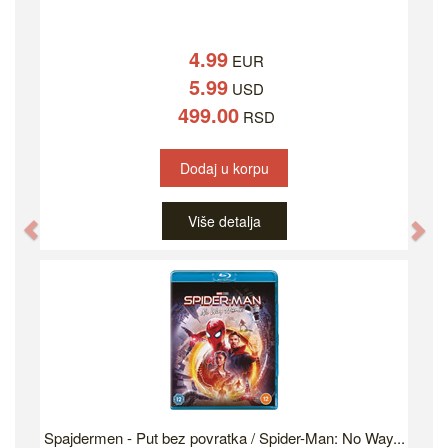
4.99
EUR
5.99
USD
499.00
RSD
Dodaj u korpu
Više detalja
Previous
Ne
Spajdermen - Put bez povratka / Spider-Man: No Way...