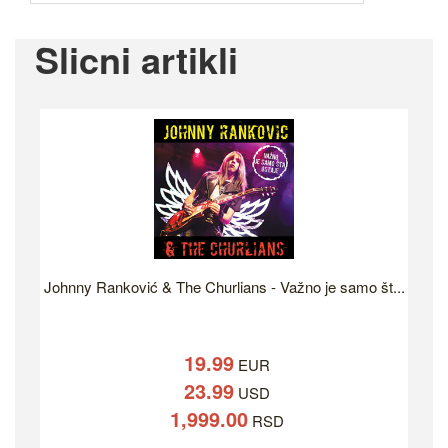
Slicni artikli
Johnny Ranković & The Churlians - Važno je samo št...
19.99
EUR
23.99
USD
1,999.00
RSD