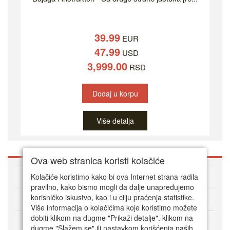
39.99
EUR
47.99
USD
3,999.00
RSD
Dodaj u korpu
Više detalja
Ova web stranica koristi kolačiće
O DVD Zoni
Kolačiće koristimo kako bi ova Internet strana radila
pravilno, kako bismo mogli da dalje unapređujemo
korisničko iskustvo, kao i u cilju praćenja statistike.
Kako kupovati online
Više informacija o kolačićima koje koristimo možete
dobiti klikom na dugme "Prikaži detalje". klikom na
Korisnički servis
dugme "Slažem se" ili nastavkom korišćenja naših