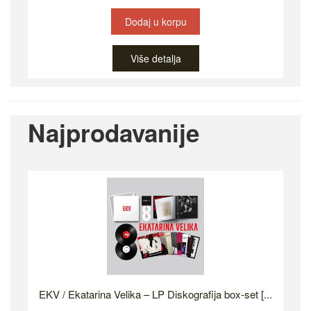
Dodaj u korpu
Više detalja
Najprodavanije
EKV / Ekatarina Velika – LP Diskografija box-set [...