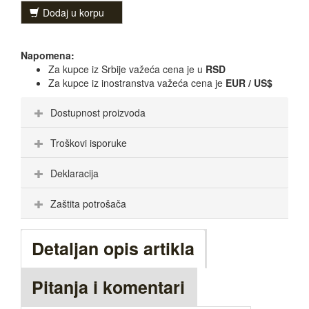
Dodaj u korpu
Napomena:
Za kupce iz Srbije važeća cena je u
RSD
Za kupce iz inostranstva važeća cena je
EUR / US$
Dostupnost proizvoda
Troškovi isporuke
Deklaracija
Zaštita potrošača
Detaljan opis artikla
Pitanja i komentari