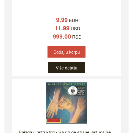
9.99
EUR
11.99
USD
999.00
RSD
Dodaj u korpu
Više detalja
Bajaga i Instruktori - Sa druge strane jastuka [re...