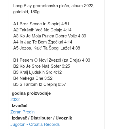
Long Play gramofonska ploča, album 2022,
gatefold, 180g:
A1 Brez Sence In Stopinj 4:51
A2 Takšnih Več Ne Delajo 4:14
A3 Ko Je Moja Punca Dobre Volje 4:39
A4 In Jaz Te Bom Žgečkal 4:14
A5 Jozos, Kak' Ta Špegl Laže! 4:38
B1 Pesem O Novi Zvezdi (za Dreja) 4:03
B2 Ko Je Srce Naš Šofer 3:25
B3 Kralj Ljudskih Src 4:12
B4 Nekega Dne 3:52
B5 S Fantom Iz Črepinj 0:57
godina proizvodnje
2022
Izvođač
Zoran Predin
Izdavač / Distributer / Uvoznik
Jugoton - Croatia Records