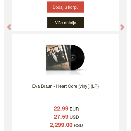
Dodaj u korpu
Više detalja
Previous
Ne
Eva Braun - Heart Core [vinyl] (LP)
22.99
EUR
27.59
USD
2,299.00
RSD