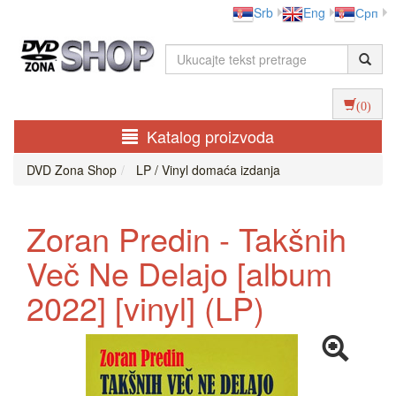
Srb
Eng
Срп
(0)
Katalog proizvoda
DVD Zona Shop
LP / Vinyl domaća izdanja
Zoran Predin - Takšnih
Več Ne Delajo [album
2022] [vinyl] (LP)