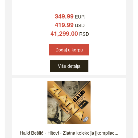
349.99
EUR
419.99
USD
41,299.00
RSD
Dodaj u korpu
Više detalja
Halid Bešlić - Hitovi - Zlatna kolekcija [kompilac...