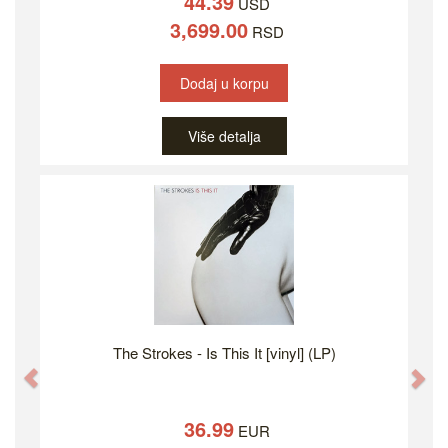
44.39
USD
3,699.00
RSD
Dodaj u korpu
Više detalja
The Strokes - Is This It [vinyl] (LP)
Previous
Ne
36.99
EUR