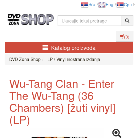
Srb
Eng
Срп
(0)
Katalog proizvoda
DVD Zona Shop
LP / Vinyl inostrana izdanja
Wu-Tang Clan - Enter
The Wu-Tang (36
Chambers) [žuti vinyl]
(LP)