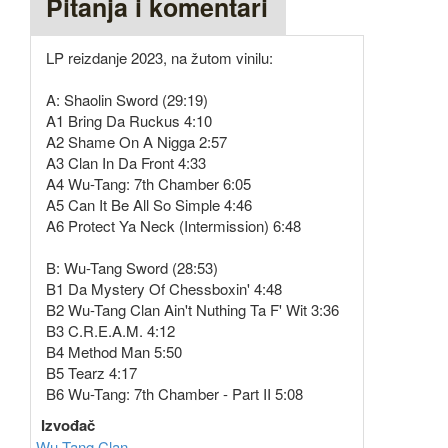
Pitanja i komentari
LP reizdanje 2023, na žutom vinilu:
A: Shaolin Sword (29:19)
A1 Bring Da Ruckus 4:10
A2 Shame On A Nigga 2:57
A3 Clan In Da Front 4:33
A4 Wu-Tang: 7th Chamber 6:05
A5 Can It Be All So Simple 4:46
A6 Protect Ya Neck (Intermission) 6:48
B: Wu-Tang Sword (28:53)
B1 Da Mystery Of Chessboxin' 4:48
B2 Wu-Tang Clan Ain't Nuthing Ta F' Wit 3:36
B3 C.R.E.A.M. 4:12
B4 Method Man 5:50
B5 Tearz 4:17
B6 Wu-Tang: 7th Chamber - Part II 5:08
Izvođač
Wu-Tang Clan