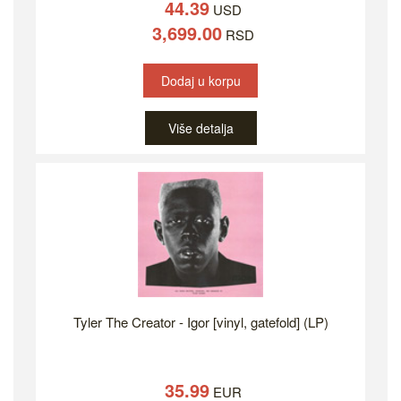
44.39
USD
3,699.00
RSD
Dodaj u korpu
Više detalja
Tyler The Creator - Igor [vinyl, gatefold] (LP)
35.99
EUR