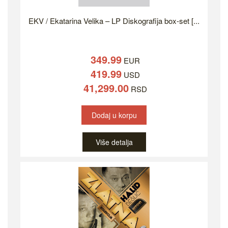
EKV / Ekatarina Velika – LP Diskografija box-set [...
349.99
EUR
419.99
USD
41,299.00
RSD
Dodaj u korpu
Više detalja