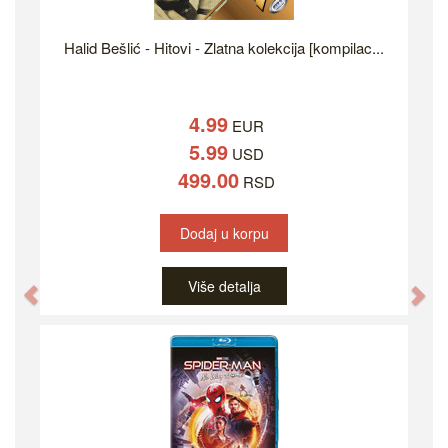
Halid Bešlić - Hitovi - Zlatna kolekcija [kompilac...
4.99
EUR
5.99
USD
499.00
RSD
Dodaj u korpu
Više detalja
Previous
Ne