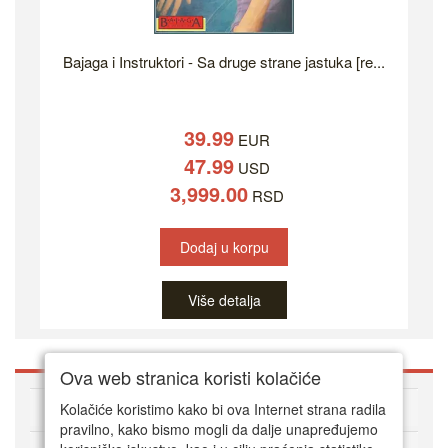
Bajaga i Instruktori - Sa druge strane jastuka [re...
39.99
EUR
47.99
USD
3,999.00
RSD
Dodaj u korpu
Više detalja
Ova web stranica koristi kolačiće
O DVD Zoni
Kolačiće koristimo kako bi ova Internet strana radila
pravilno, kako bismo mogli da dalje unapređujemo