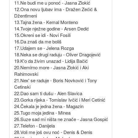
11.Ne budi me u ponoć - Jasna Zlokić
12.Ona novu ljubav ima - Dražen Zećić &
Džentlmeni
13.Tajna žena - Kemal Monteno
14.Tvoje nježne godine - Arsen Dedić
15.Okreni se idi - Novi Fosili
16.Da znaš da me boliš
17.Udajem se - Jelena Rozga
18.Neka se drugi raduju - Oliver Dragojević
19.K'о da živim unazad - Lidija Bačić
20.Nemirno more - Jasna Zlokić i Aki
Rahimovski
21.Neк' se raduje - Boris Novković i Tony
Cetinski
22.Dao sam ti dušu - Alen Slavica
23.Gorka rijeka - Tomislav Ivčić i Meri Cetinić
24.Čekala je jedna žena - Magazin
25.Tugo moja jedina - Minea
26.Suze sad mi ništa ne znače - Jasna Gospić
27.Telefon - Danijela
28.Voli me još ovu noć - Denis & Denis