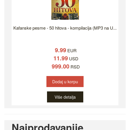
Kafanske pesme - 50 hitova - kompilacija (MP3 na U...
9.99
EUR
11.99
USD
999.00
RSD
Dodaj u korpu
Više detalja
Najprodavanije