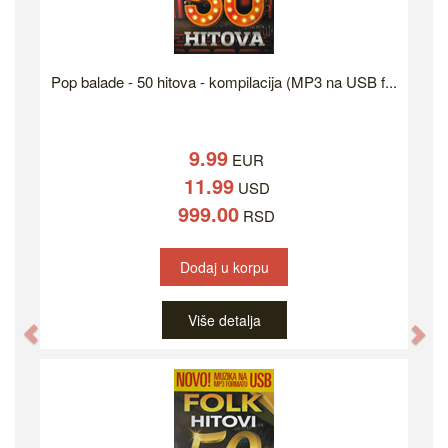
Pop balade - 50 hitova - kompilacija (MP3 na USB f...
9.99
EUR
11.99
USD
999.00
RSD
Dodaj u korpu
Više detalja
Previous
Ne