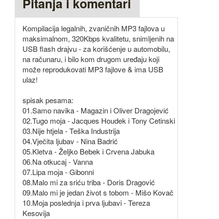
Pitanja i komentari
Kompilacija legalnih, zvaničnih MP3 fajlova u
maksimalnom, 320Kbps kvalitetu, snimljenih na
USB flash drajvu - za korišćenje u automobilu,
na računaru, i bilo kom drugom uređaju koji
može reprodukovati MP3 fajlove & ima USB
ulaz!
spisak pesama:
01.Samo navika - Magazin i Oliver Dragojević
02.Tugo moja - Jacques Houdek i Tony Cetinski
03.Nije htjela - Teška Industrija
04.Vječita ljubav - Nina Badrić
05.Kletva - Željko Bebek i Crvena Jabuka
06.Na otkucaj - Vanna
07.Lipa moja - Gibonni
08.Malo mi za sriću triba - Doris Dragović
09.Malo mi je jedan život s tobom - Mišo Kovač
10.Moja poslednja i prva ljubavi - Tereza
Kesovija