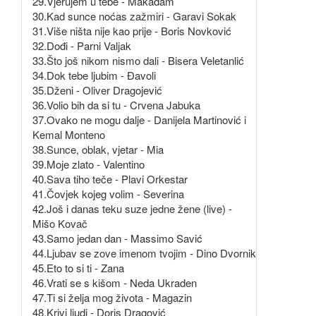
29.Vjerujem u tebe - Makadam
30.Kad sunce noćas zažmiri - Garavi Sokak
31.Više ništa nije kao prije - Boris Novković
32.Dođi - Parni Valjak
33.Što još nikom nismo dali - Bisera Veletanlić
34.Dok tebe ljubim - Đavoli
35.Dženi - Oliver Dragojević
36.Volio bih da si tu - Crvena Jabuka
37.Ovako ne mogu dalje - Danijela Martinović i
Kemal Monteno
38.Sunce, oblak, vjetar - Mia
39.Moje zlato - Valentino
40.Sava tiho teče - Plavi Orkestar
41.Čovjek kojeg volim - Severina
42.Još i danas teku suze jedne žene (live) -
Mišo Kovač
43.Samo jedan dan - Massimo Savić
44.Ljubav se zove imenom tvojim - Dino Dvornik
45.Eto to si ti - Zana
46.Vrati se s kišom - Neda Ukraden
47.Ti si želja mog života - Magazin
48.Krivi ljudi - Doris Dragović