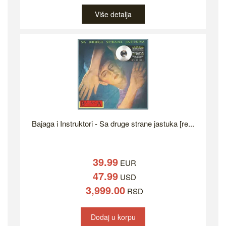
Više detalja
Bajaga i Instruktori - Sa druge strane jastuka [re...
39.99
EUR
47.99
USD
3,999.00
RSD
Dodaj u korpu