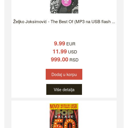
Željko Joksimović - The Best Of (MP3 na USB flash ...
9.99
EUR
11.99
USD
999.00
RSD
Dodaj u korpu
Više detalja