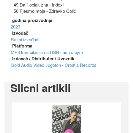
49.Da l' oblak zna - Indexi
50.Pjesmo moja - Zdravko Čolić
godina proizvodnje
2023
Izvođač
Razni izvođači
Platforma
MP3 kompilacija na USB flash drajvu
Izdavač / Distributer / Uvoznik
Gold Audio Video
Jugoton - Croatia Records
Slicni artikli