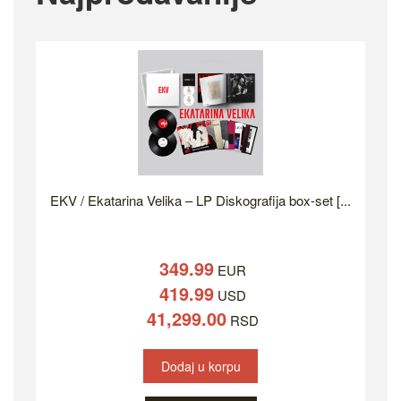
EKV / Ekatarina Velika – LP Diskografija box-set [...
349.99
EUR
419.99
USD
41,299.00
RSD
Dodaj u korpu