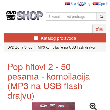
Srb
Eng
Срп
(0)
Katalog proizvoda
DVD Zona Shop
MP3 kompilacije na USB flash drajvu
Pop hitovi 2 - 50
pesama - kompilacija
(MP3 na USB flash
drajvu)