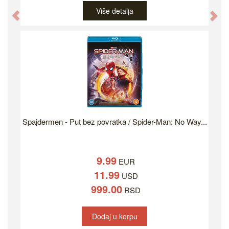
Više detalja
Previous
Ne
Spajdermen - Put bez povratka / Spider-Man: No Way...
9.99
EUR
11.99
USD
999.00
RSD
Dodaj u korpu