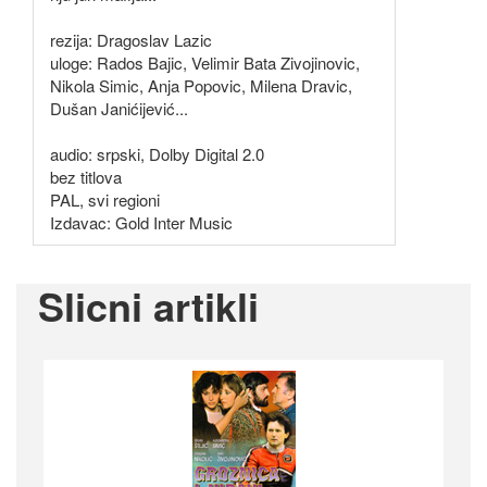
rezija: Dragoslav Lazic
uloge: Rados Bajic, Velimir Bata Zivojinovic,
Nikola Simic, Anja Popovic, Milena Dravic,
Dušan Janićijević...
audio: srpski, Dolby Digital 2.0
bez titlova
PAL, svi regioni
Izdavac: Gold Inter Music
Slicni artikli