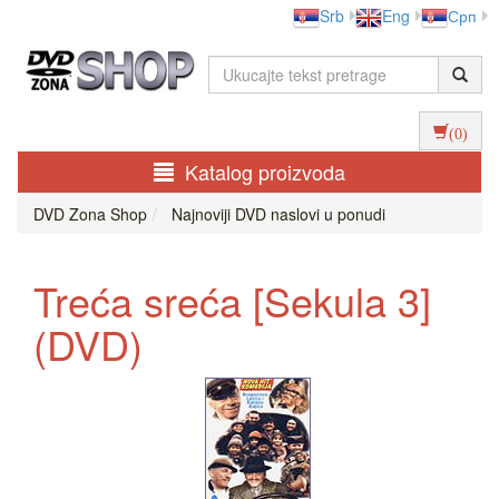
Srb
Eng
Срп
(0)
Katalog proizvoda
DVD Zona Shop
Najnoviji DVD naslovi u ponudi
Treća sreća [Sekula 3]
(DVD)