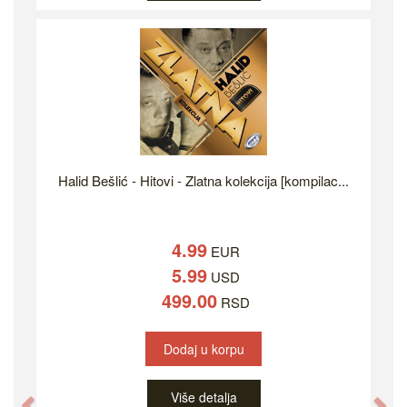
Halid Bešlić - Hitovi - Zlatna kolekcija [kompilac...
4.99
EUR
5.99
USD
499.00
RSD
Dodaj u korpu
Više detalja
Previous
Ne