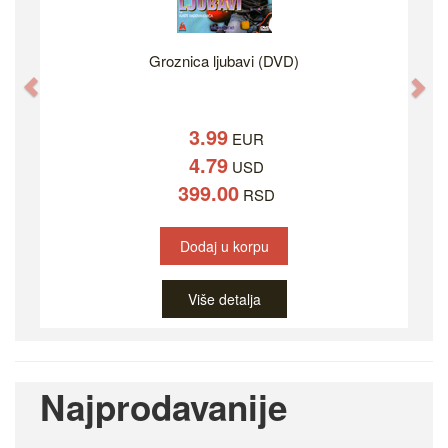
Groznica ljubavi (DVD)
Previous
Ne
3.99
EUR
4.79
USD
399.00
RSD
Dodaj u korpu
Više detalja
Najprodavanije