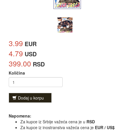
3.99
EUR
4.79
USD
399.00
RSD
Količina
Dodaj u korpu
Napomena:
Za kupce iz Srbije važeća cena je u
RSD
Za kupce iz inostranstva važeća cena je
EUR / US$