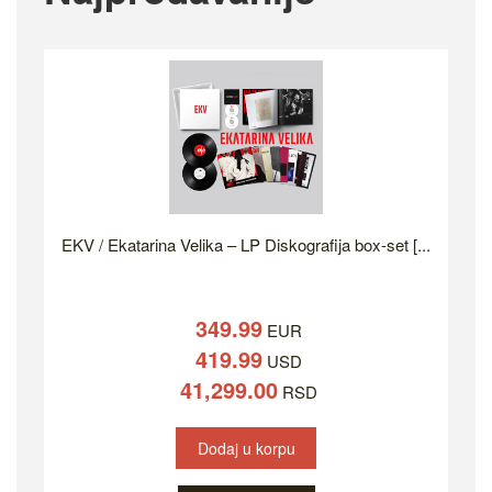
EKV / Ekatarina Velika – LP Diskografija box-set [...
349.99
EUR
419.99
USD
41,299.00
RSD
Dodaj u korpu