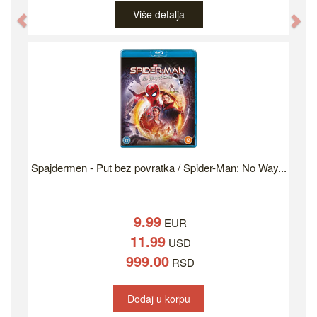
Više detalja
Previous
Ne
Spajdermen - Put bez povratka / Spider-Man: No Way...
9.99
EUR
11.99
USD
999.00
RSD
Dodaj u korpu