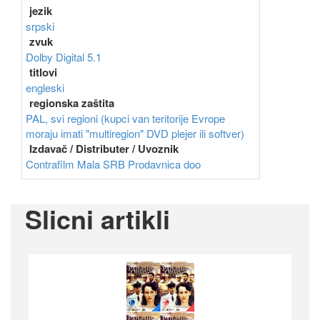
jezik
srpski
zvuk
Dolby Digital 5.1
titlovi
engleski
regionska zaštita
PAL, svi regioni (kupci van teritorije Evrope
moraju imati "multiregion" DVD plejer ili softver)
Izdavač / Distributer / Uvoznik
Contrafilm
Mala SRB Prodavnica doo
Slicni artikli