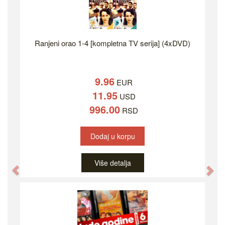
Ranjeni orao 1-4 [kompletna TV serija] (4xDVD)
9.96
EUR
11.95
USD
996.00
RSD
Dodaj u korpu
Više detalja
Previous
Ne