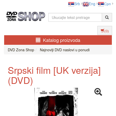
Srb
Eng
Срп
(0)
Katalog proizvoda
DVD Zona Shop
Najnoviji DVD naslovi u ponudi
Srpski film [UK verzija]
(DVD)