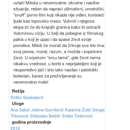
uvlači Miloša u neverovatne, okrutne i nasilne
situacije, rešen da napravi ultimativni, umetnički,
"snuff" porno-film koji nikada nije viđen, koristeći
ljude kao topovsko meso. Vukmir i njegova
ekipa ići će do krajnjih granica kako bi ostvarili
Vukmirovu viziju. U želji da pobegne iz filmskog
pakla u koji je upao i da spase život svoje
porodice, Miloš će morati da žrtvuje sve što ima:
svoj ponos, moral, razum, a možda i sopstveni
život. U srpskom "srcu tame", gde život nema
nikakvu vrednost, u borbi s neprijateljem koji je
neuporedivo jači i isto tako nasilan i patološki
bolestan, šanse za preživljavanje su
neverovatno male!
Režija
Srđan Spasojević
Uloge
Ana Sakić
Jelena Gavrilović
Katarina Žutić
Sergej
Trifunović
Slobodan Beštić
Srđan Todorović
godina proizvodnje
2010