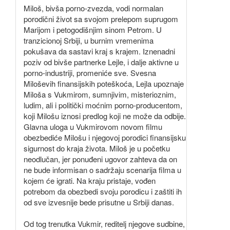
Miloš, bivša porno-zvezda, vodi normalan
porodični život sa svojom prelepom suprugom
Marijom i petogodišnjim sinom Petrom. U
tranzicionoj Srbiji, u burnim vremenima
pokušava da sastavi kraj s krajem. Iznenadni
poziv od bivše partnerke Lejle, i dalje aktivne u
porno-industriji, promeniće sve. Svesna
Miloševih finansijskih poteškoća, Lejla upoznaje
Miloša s Vukmirom, sumnjivim, misterioznim,
ludim, ali i politički moćnim porno-producentom,
koji Milošu iznosi predlog koji ne može da odbije.
Glavna uloga u Vukmirovom novom filmu
obezbediće Milošu i njegovoj porodici finansijsku
sigurnost do kraja života. Miloš je u početku
neodlučan, jer ponuđeni ugovor zahteva da on
ne bude informisan o sadržaju scenarija filma u
kojem će igrati. Na kraju pristaje, vođen
potrebom da obezbedi svoju porodicu i zaštiti ih
od sve izvesnije bede prisutne u Srbiji danas.
Od tog trenutka Vukmir, reditelj njegove sudbine,