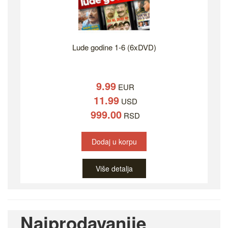
Lude godine 1-6 (6xDVD)
9.99
EUR
11.99
USD
999.00
RSD
Dodaj u korpu
Više detalja
Najprodavanije