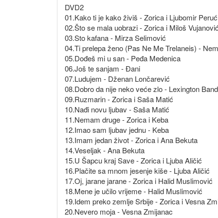
DVD2
01.Kako ti je kako živiš - Zorica i Ljubomir Peruć
02.Što se mala uobrazi - Zorica i Miloš Vujanovi
03.Sto kafana - Mirza Selimović
04.Ti prelepa ženo (Pas Ne Me Trelaneis) - Ne
05.Dođeš mi u san - Peđa Medenica
06.Još te sanjam - Đani
07.Ludujem - Dženan Lončarević
08.Dobro da nije neko veće zlo - Lexington Band
09.Ruzmarin - Zorica i Saša Matić
10.Nađi novu ljubav - Saša Matić
11.Nemam druge - Zorica i Keba
12.Imao sam ljubav jednu - Keba
13.Imam jedan život - Zorica i Ana Bekuta
14.Veseljak - Ana Bekuta
15.U Šapcu kraj Save - Zorica i Ljuba Aličić
16.Plačite sa mnom jesenje kiše - Ljuba Aličić
17.Oj, jarane jarane - Zorica i Halid Muslimović
18.Mene je učilo vrijeme - Halid Muslimović
19.Idem preko zemlje Srbije - Zorica i Vesna Zm
20.Nevero moja - Vesna Zmijanac