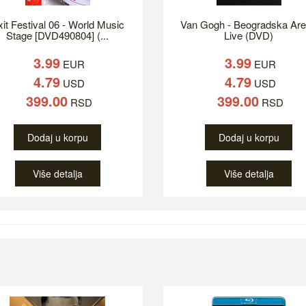
it Festival 06 - World Music
Van Gogh - Beogradska Ar
Stage [DVD490804] (...
Live (DVD)
3.99
3.99
EUR
EUR
4.79
4.79
USD
USD
399.00
399.00
RSD
RSD
Dodaj u korpu
Dodaj u korpu
Više detalja
Više detalja