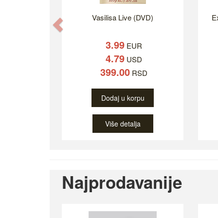
Vasilisa Live (DVD)
Ex
Previous
3.99
EUR
4.79
USD
399.00
RSD
Dodaj u korpu
Više detalja
Najprodavanije