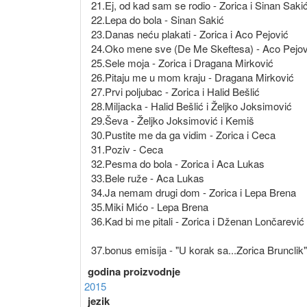
21.Ej, od kad sam se rodio - Zorica i Sinan Saki
22.Lepa do bola - Sinan Sakić
23.Danas neću plakati - Zorica i Aco Pejović
24.Oko mene sve (De Me Skeftesa) - Aco Pejov
25.Sele moja - Zorica i Dragana Mirković
26.Pitaju me u mom kraju - Dragana Mirković
27.Prvi poljubac - Zorica i Halid Bešlić
28.Miljacka - Halid Bešlić i Željko Joksimović
29.Ševa - Željko Joksimović i Kemiš
30.Pustite me da ga vidim - Zorica i Ceca
31.Poziv - Ceca
32.Pesma do bola - Zorica i Aca Lukas
33.Bele ruže - Aca Lukas
34.Ja nemam drugi dom - Zorica i Lepa Brena
35.Miki Mićo - Lepa Brena
36.Kad bi me pitali - Zorica i Dženan Lončarević
37.bonus emisija - "U korak sa...Zorica Brunclik"
godina proizvodnje
2015
jezik