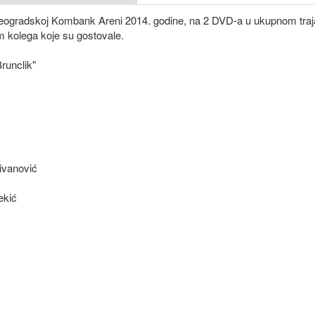
 beogradskoj Kombank Areni 2014. godine, na 2 DVD-a u ukupnom traj
 kolega koje su gostovale.
runclik"
ivanović
ekić