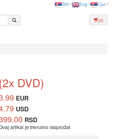
Srb
Eng
Срп
(0)
 (2x DVD)
3.99
EUR
4.79
USD
399.00
RSD
Ovaj artikal je trenutno rasprodat