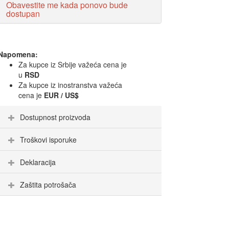
Obavestite me kada ponovo bude
dostupan
Napomena:
Za kupce iz Srbije važeća cena je
u
RSD
Za kupce iz inostranstva važeća
cena je
EUR / US$
Dostupnost proizvoda
Troškovi isporuke
Deklaracija
Zaštita potrošača