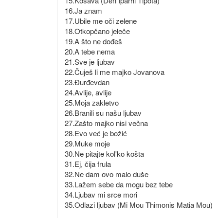
15.Košava (Den Iparhi Tipota)
16.Ja znam
17.Ubile me oči zelene
18.Otkopčano jeleče
19.A što ne dođeš
20.A tebe nema
21.Sve je ljubav
22.Čuješ li me majko Jovanova
23.Đurđevdan
24.Avlije, avlije
25.Moja zakletvo
26.Branili su našu ljubav
27.Zašto majko nisi večna
28.Evo već je božić
29.Muke moje
30.Ne pitajte kol'ko košta
31.Ej, čija frula
32.Ne dam ovo malo duše
33.Lažem sebe da mogu bez tebe
34.Ljubav mi srce mori
35.Odlazi ljubav (Mi Mou Thimonis Matia Mou)