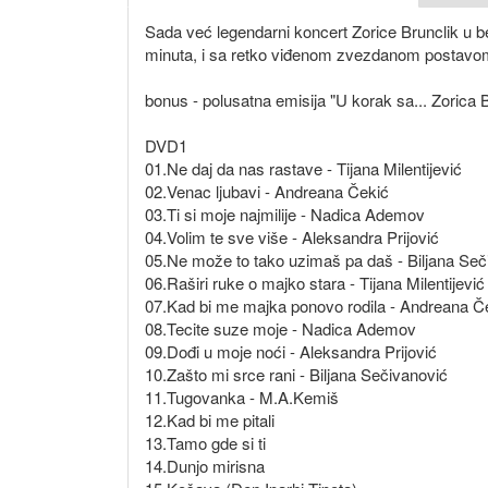
Sada već legendarni koncert Zorice Brunclik u
minuta, i sa retko viđenom zvezdanom postavom
bonus - polusatna emisija "U korak sa... Zorica B
DVD1
01.Ne daj da nas rastave - Tijana Milentijević
02.Venac ljubavi - Andreana Čekić
03.Ti si moje najmilije - Nadica Ademov
04.Volim te sve više - Aleksandra Prijović
05.Ne može to tako uzimaš pa daš - Biljana Seč
06.Raširi ruke o majko stara - Tijana Milentijević
07.Kad bi me majka ponovo rodila - Andreana Č
08.Tecite suze moje - Nadica Ademov
09.Dođi u moje noći - Aleksandra Prijović
10.Zašto mi srce rani - Biljana Sečivanović
11.Tugovanka - M.A.Kemiš
12.Kad bi me pitali
13.Tamo gde si ti
14.Dunjo mirisna