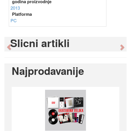
godina proizvodnje
2013
Platforma
PC
Slicni artikli
Previous
Ne
Najprodavanije