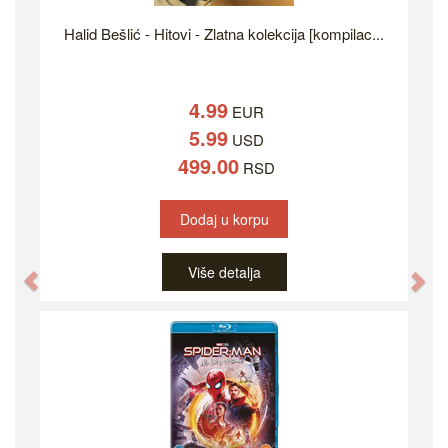
Halid Bešlić - Hitovi - Zlatna kolekcija [kompilac...
4.99
EUR
5.99
USD
499.00
RSD
Dodaj u korpu
Više detalja
Previous
Ne