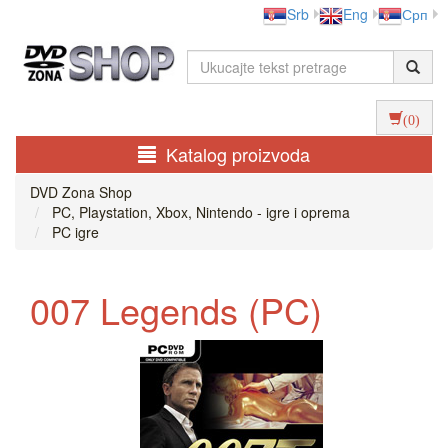
Srb
Eng
Срп
(0)
Katalog proizvoda
DVD Zona Shop
PC, Playstation, Xbox, Nintendo - igre i oprema
PC igre
007 Legends (PC)