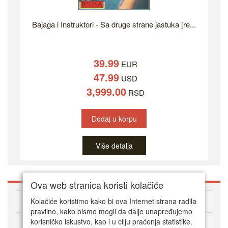
Bajaga i Instruktori - Sa druge strane jastuka [re...
39.99
EUR
47.99
USD
3,999.00
RSD
Dodaj u korpu
Više detalja
Ova web stranica koristi kolačiće
O DVD Zoni
Kolačiće koristimo kako bi ova Internet strana radila
pravilno, kako bismo mogli da dalje unapređujemo
korisničko iskustvo, kao i u cilju praćenja statistike.
Kako kupovati online