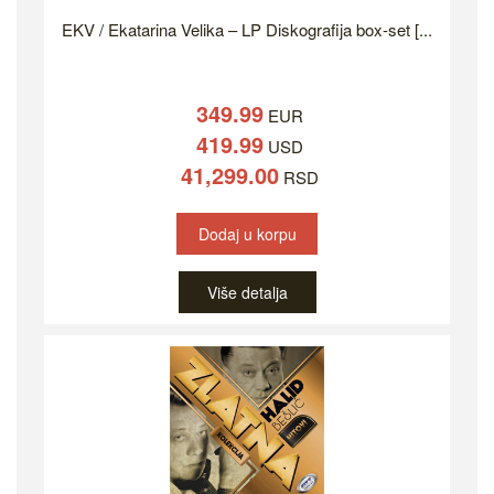
EKV / Ekatarina Velika – LP Diskografija box-set [...
349.99
EUR
419.99
USD
41,299.00
RSD
Dodaj u korpu
Više detalja