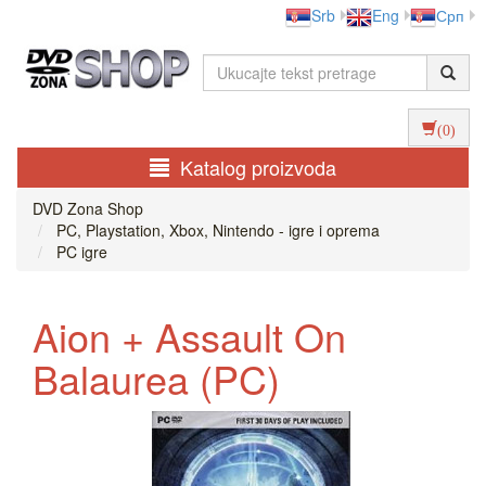
Srb
Eng
Срп
(0)
Katalog proizvoda
DVD Zona Shop
PC, Playstation, Xbox, Nintendo - igre i oprema
PC igre
Aion + Assault On
Balaurea (PC)