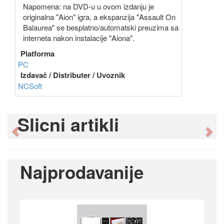
Napomena: na DVD-u u ovom izdanju je
originalna "Aion" igra, a ekspanzija "Assault On
Balaurea" se besplatno/automatski preuzima sa
interneta nakon instalacije "Aiona".
Platforma
PC
Izdavač / Distributer / Uvoznik
NCSoft
Slicni artikli
Previous
Ne
Najprodavanije