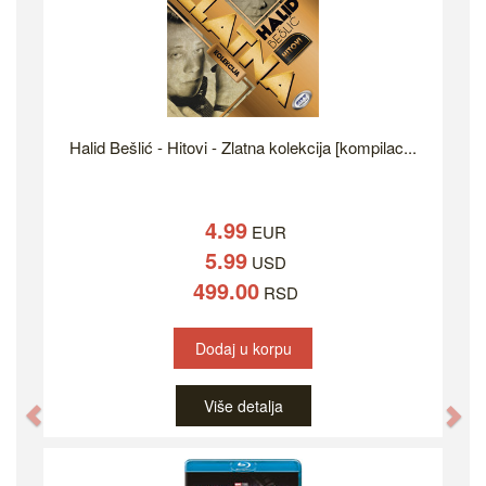
Halid Bešlić - Hitovi - Zlatna kolekcija [kompilac...
4.99
EUR
5.99
USD
499.00
RSD
Dodaj u korpu
Više detalja
Previous
Ne