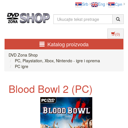
Srb
Eng
Срп
(0)
Katalog proizvoda
DVD Zona Shop
PC, Playstation, Xbox, Nintendo - igre i oprema
PC igre
Blood Bowl 2 (PC)