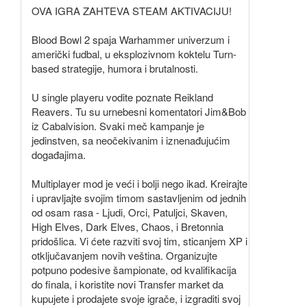
OVA IGRA ZAHTEVA STEAM AKTIVACIJU!
Blood Bowl 2 spaja Warhammer univerzum i
američki fudbal, u eksplozivnom koktelu Turn-
based strategije, humora i brutalnosti.
U single playeru vodite poznate Reikland
Reavers. Tu su urnebesni komentatori Jim&Bob
iz Cabalvision. Svaki meč kampanje je
jedinstven, sa neočekivanim i iznenađujućim
događajima.
Multiplayer mod je veći i bolji nego ikad. Kreirajte
i upravljajte svojim timom sastavljenim od jednih
od osam rasa - Ljudi, Orci, Patuljci, Skaven,
High Elves, Dark Elves, Chaos, i Bretonnia
pridošlica. Vi ćete razviti svoj tim, sticanjem XP i
otključavanjem novih veština. Organizujte
potpuno podesive šampionate, od kvalifikacija
do finala, i koristite novi Transfer market da
kupujete i prodajete svoje igrače, i izgraditi svoj