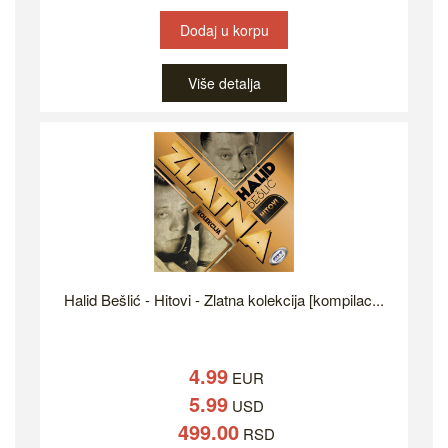
Dodaj u korpu
Više detalja
Halid Bešlić - Hitovi - Zlatna kolekcija [kompilac...
4.99
EUR
5.99
USD
499.00
RSD