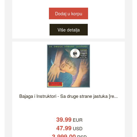
Dodaj u korpu
Više detalja
Bajaga i Instruktori - Sa druge strane jastuka [re...
39.99
EUR
47.99
USD
3,999.00
RSD