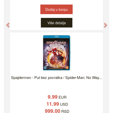
Dodaj u korpu
Više detalja
Previous
Ne
Spajdermen - Put bez povratka / Spider-Man: No Way...
9.99
EUR
11.99
USD
999.00
RSD