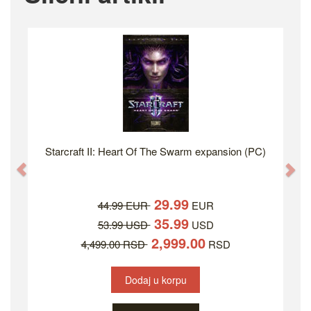
Starcraft II: Heart Of The Swarm expansion (PC)
Previous
Ne
29.99
44.99 EUR
EUR
35.99
53.99 USD
USD
2,999.00
4,499.00 RSD
RSD
Dodaj u korpu