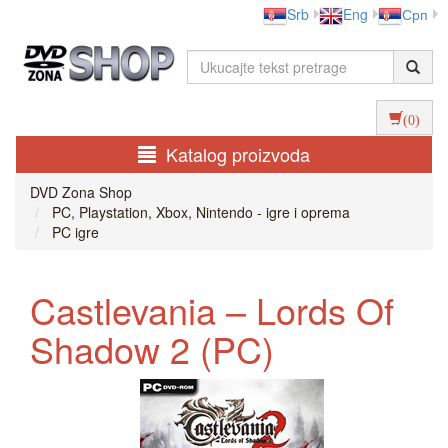
Srb
Eng
Срп
(0)
Katalog proizvoda
DVD Zona Shop
PC, Playstation, Xbox, Nintendo - igre i oprema
PC igre
Castlevania – Lords Of
Shadow 2 (PC)