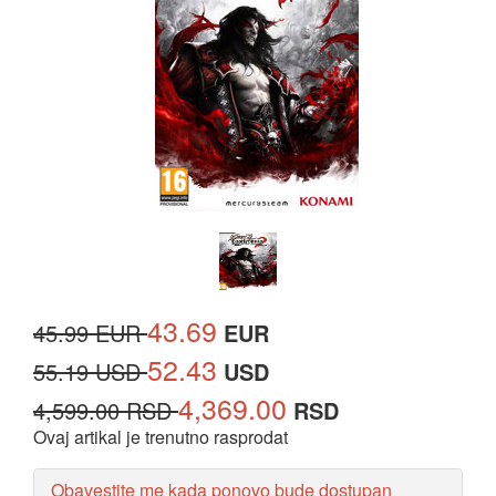
43.69
45.99 EUR
EUR
52.43
55.19 USD
USD
4,369.00
4,599.00 RSD
RSD
Ovaj artikal je trenutno rasprodat
Obavestite me kada ponovo bude dostupan