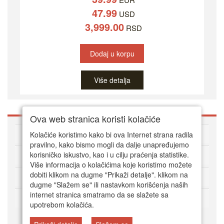
47.99
USD
3,999.00
RSD
Dodaj u korpu
Više detalja
Ova web stranica koristi kolačiće
O DVD Zoni
Kolačiće koristimo kako bi ova Internet strana radila
pravilno, kako bismo mogli da dalje unapređujemo
korisničko iskustvo, kao i u cilju praćenja statistike.
Kako kupovati online
Više informacija o kolačićima koje koristimo možete
dobiti klikom na dugme "Prikaži detalje". klikom na
Korisnički servis
dugme "Slažem se" ili nastavkom korišćenja naših
internet stranica smatramo da se slažete sa
Način plaćanja
upotrebom kolačića.