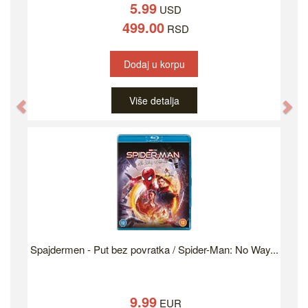
5.99
USD
499.00
RSD
Dodaj u korpu
Više detalja
Previous
Ne
Spajdermen - Put bez povratka / Spider-Man: No Way...
9.99
EUR