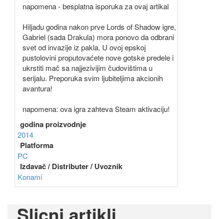
napomena - besplatna isporuka za ovaj artikal
Hiljadu godina nakon prve Lords of Shadow igre,
Gabriel (sada Drakula) mora ponovo da odbrani
svet od invazije iz pakla. U ovoj epskoj
pustolovini proputovaćete nove gotske predele i
ukrstiti mač sa najjezivijim čudovištima u
serijalu. Preporuka svim ljubiteljima akcionih
avantura!
napomena: ova igra zahteva Steam aktivaciju!
godina proizvodnje
2014
Platforma
PC
Izdavač / Distributer / Uvoznik
Konami
Slicni artikli