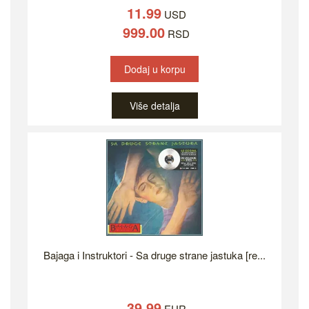
11.99
USD
999.00
RSD
Dodaj u korpu
Više detalja
Bajaga i Instruktori - Sa druge strane jastuka [re...
39.99
EUR