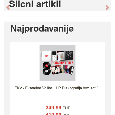
Slicni artikli
Previous
Ne
Najprodavanije
EKV / Ekatarina Velika – LP Diskografija box-set [...
349.99
EUR
419.99
USD