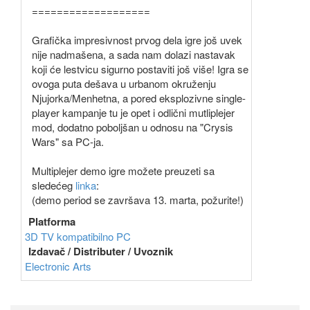
===================
Grafička impresivnost prvog dela igre još uvek
nije nadmašena, a sada nam dolazi nastavak
koji će lestvicu sigurno postaviti još više! Igra se
ovoga puta dešava u urbanom okruženju
Njujorka/Menhetna, a pored eksplozivne single-
player kampanje tu je opet i odlični mutliplejer
mod, dodatno poboljšan u odnosu na "Crysis
Wars" sa PC-ja.
Multiplejer demo igre možete preuzeti sa
sledećeg
linka
:
(demo period se završava 13. marta, požurite!)
Platforma
3D TV kompatibilno
PC
Izdavač / Distributer / Uvoznik
Electronic Arts