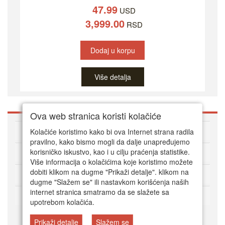
47.99
USD
3,999.00
RSD
Dodaj u korpu
Više detalja
Ova web stranica koristi kolačiće
O DVD Zoni
Kolačiće koristimo kako bi ova Internet strana radila
pravilno, kako bismo mogli da dalje unapređujemo
korisničko iskustvo, kao i u cilju praćenja statistike.
Kako kupovati online
Više informacija o kolačićima koje koristimo možete
dobiti klikom na dugme "Prikaži detalje". klikom na
Korisnički servis
dugme "Slažem se" ili nastavkom korišćenja naših
internet stranica smatramo da se slažete sa
Način plaćanja
upotrebom kolačića.
Prikaži detalje
Slažem se