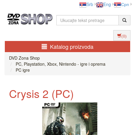
Srb
Eng
Срп
(0)
Katalog proizvoda
DVD Zona Shop
PC, Playstation, Xbox, Nintendo - igre i oprema
PC igre
Crysis 2 (PC)