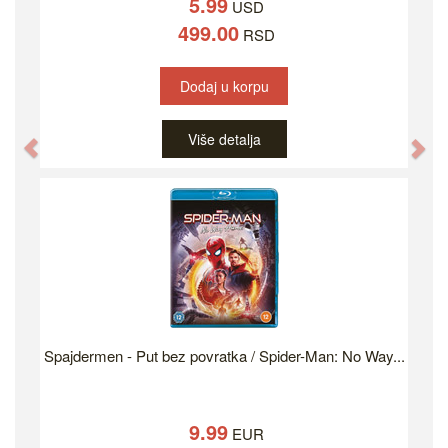
5.99
USD
499.00
RSD
Dodaj u korpu
Više detalja
Previous
Ne
Spajdermen - Put bez povratka / Spider-Man: No Way...
9.99
EUR