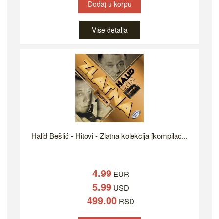
Dodaj u korpu
Više detalja
Halid Bešlić - Hitovi - Zlatna kolekcija [kompilac...
4.99
EUR
5.99
USD
499.00
RSD