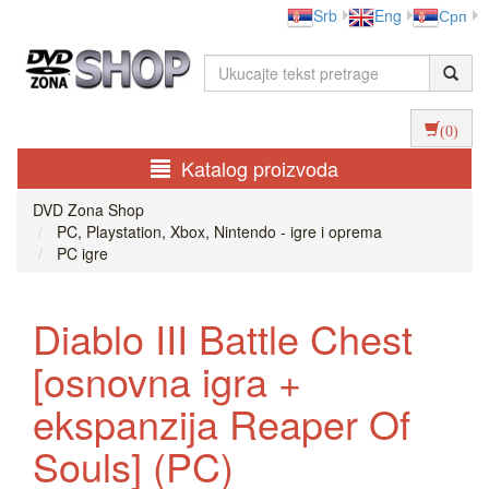
Srb
Eng
Срп
(0)
Katalog proizvoda
DVD Zona Shop
PC, Playstation, Xbox, Nintendo - igre i oprema
PC igre
Diablo III Battle Chest
[osnovna igra +
ekspanzija Reaper Of
Souls] (PC)