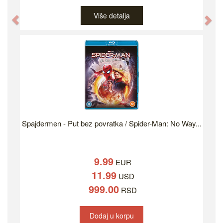
Više detalja
Previous
Ne
Spajdermen - Put bez povratka / Spider-Man: No Way...
9.99
EUR
11.99
USD
999.00
RSD
Dodaj u korpu