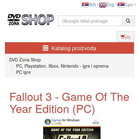
Srb
Eng
Срп
(0)
Katalog proizvoda
DVD Zona Shop
PC, Playstation, Xbox, Nintendo - igre i oprema
PC igre
Fallout 3 - Game Of The
Year Edition (PC)