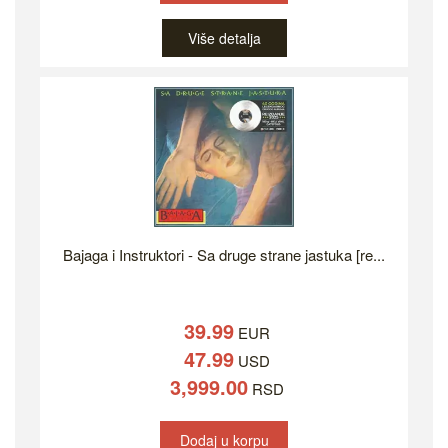
Više detalja
Bajaga i Instruktori - Sa druge strane jastuka [re...
39.99
EUR
47.99
USD
3,999.00
RSD
Dodaj u korpu