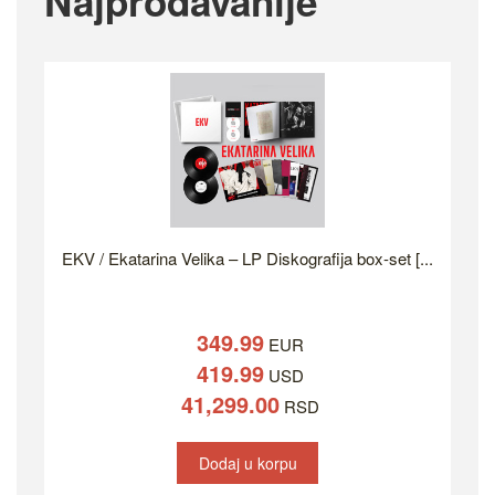
Najprodavanije
EKV / Ekatarina Velika – LP Diskografija box-set [...
349.99
EUR
419.99
USD
41,299.00
RSD
Dodaj u korpu