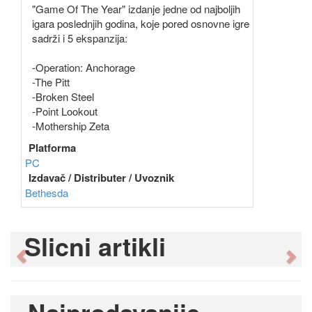
"Game Of The Year" izdanje jedne od najboljih
igara poslednjih godina, koje pored osnovne igre
sadrži i 5 ekspanzija:
-Operation: Anchorage
-The Pitt
-Broken Steel
-Point Lookout
-Mothership Zeta
Platforma
PC
Izdavač / Distributer / Uvoznik
Bethesda
Slicni artikli
Previous
Ne