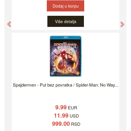
Dodaj u korpu
Više detalja
Previous
Ne
Spajdermen - Put bez povratka / Spider-Man: No Way...
9.99
EUR
11.99
USD
999.00
RSD