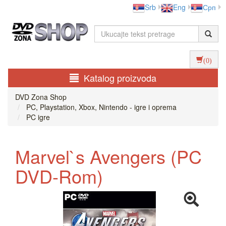
Srb
Eng
Срп
(0)
Katalog proizvoda
DVD Zona Shop
PC, Playstation, Xbox, Nintendo - igre i oprema
PC igre
Marvel`s Avengers (PC
DVD-Rom)