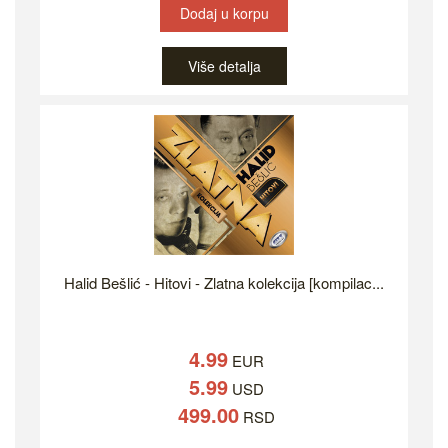
Dodaj u korpu
Više detalja
Halid Bešlić - Hitovi - Zlatna kolekcija [kompilac...
4.99
EUR
5.99
USD
499.00
RSD