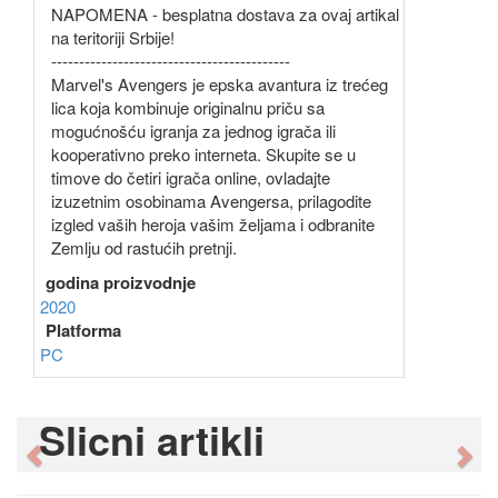
NAPOMENA - besplatna dostava za ovaj artikal
na teritoriji Srbije!
-------------------------------------------
Marvel's Avengers je epska avantura iz trećeg
lica koja kombinuje originalnu priču sa
mogućnošću igranja za jednog igrača ili
kooperativno preko interneta. Skupite se u
timove do četiri igrača online, ovladajte
izuzetnim osobinama Avengersa, prilagodite
izgled vaših heroja vašim željama i odbranite
Zemlju od rastućih pretnji.
godina proizvodnje
2020
Platforma
PC
Slicni artikli
Previous
Ne