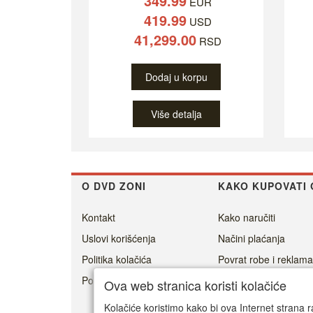
349.99
EUR
419.99
USD
41,299.00
RSD
Dodaj u korpu
Više detalja
O DVD ZONI
KAKO KUPOVATI 
Kontakt
Kako naručiti
Uslovi korišćenja
Načini plaćanja
Politika kolačića
Povrat robe i reklama
Politika privatnosti
Cenovnik dostave
Ova web stranica koristi kolačiće
Isporuka
Kolačiće koristimo kako bi ova Internet strana r