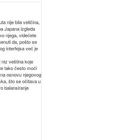
a nije bila veličina,
apa Japana izgleda
ko njega, videćete
menuti da, pošto se
g interfejsa već je
 niz veština koje
ete tako često moći
o na osnovu njegovog
ska, što se očitava u
vo balansiranje