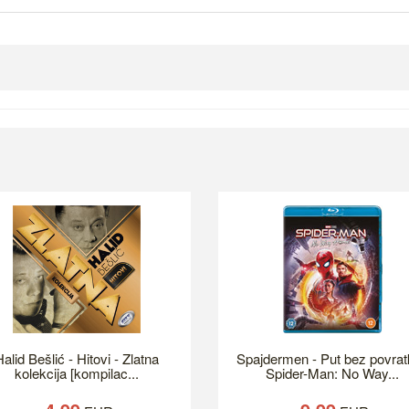
alid Bešlić - Hitovi - Zlatna
Spajdermen - Put bez povrat
kolekcija [kompilac...
Spider-Man: No Way...