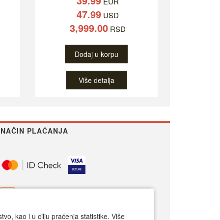
39.99
EUR
47.99
USD
3,999.00
RSD
Dodaj u korpu
Više detalja
NAČIN PLAĆANJA
o, kao i u cilju praćenja statistike. Više