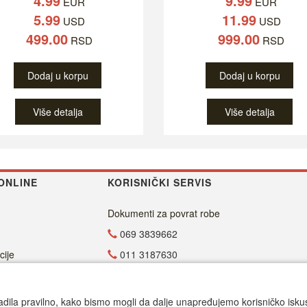
4.99
9.99
EUR
EUR
5.99
11.99
USD
USD
499.00
999.00
RSD
RSD
Dodaj u korpu
Dodaj u korpu
Više detalja
Više detalja
ONLINE
KORISNIČKI SERVIS
Dokumenti za povrat robe
069 3839662
cije
011 3187630
011 4029654
office@dvdzona.co.rs
adila pravilno, kako bismo mogli da dalje unapređujemo korisničko iskustv