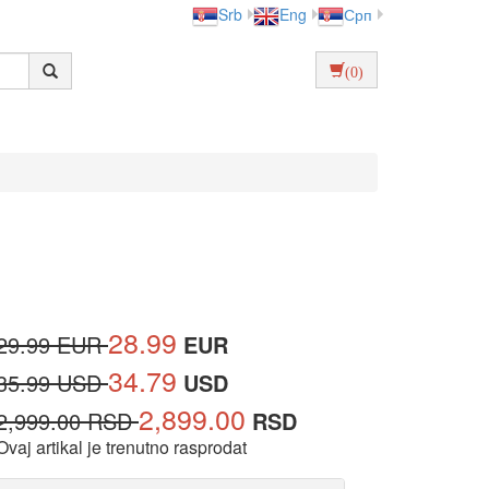
Srb
Eng
Срп
(0)
28.99
29.99 EUR
EUR
34.79
35.99 USD
USD
2,899.00
2,999.00 RSD
RSD
Ovaj artikal je trenutno rasprodat