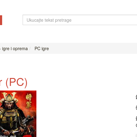
- igre i oprema
PC igre
r (PC)