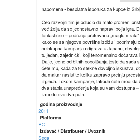
napomena - besplatna isporuka za kupce iz Srbi
Ceo razvojni tim je odlučio da malo promeni pristup
već želja da se jednostavno napravi bolja igra. 
fantastično – područje prekrivano „maglom rata“
kako se sa njegove površine izdižu i poprimaju obl
celokupna kampanja odigrava u Japanu, developer
tu jedan, zajednički, koji fenomenalno dočarava 
Dalje, jedno od bitnih poboljšanja jeste da sada s
ćete mu, kada za to stekne dovoljno iskustva, do
da makar naslutite koliku zapravo pretnju pred
izgleda. Tokom kampanje, takođe ćete moći da bir
dva stabla unapređenja koja su vam dostupna – Bu
između ova dva puta.
godina proizvodnje
2011
Platforma
PC
Izdavač / Distributer / Uvoznik
Sega