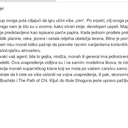
je!
 ovoga puta ciljajući da igru učini više „zen“. Po srpski, cilj ovoga put
Drago nam je što su u ovome, kako stvari stoje, developeri uspeli. M
 je predstavljeno kao ispisano parče papira. Kada jednom prođete pre
ik planine, reke, jezera i ostala reljefna obeležja terena. Bitno je po
i nisu morali toliko pažnje da posvete raznim varijantama korisničko
istočnjačku atmosferu.
vaki vaš agent, bila to gejša, nindža, monah ili general ima jedinstveni
deliti. Ova unapređenja vidljiva su i na samim modelima likova, te ć
stavlja monah suparničkog klana koji se mota po vašem carstvu sam
ate da li ćete se više osloniti na vojna unapređenja, ili pak, ekonom
shido i The Path of Chi. Ključ do titule Shoguna jeste upravo pažlji