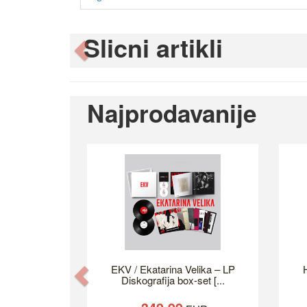
Slicni artikli
Previous
Najprodavanije
EKV / Ekatarina Velika – LP
H
Previous
Diskografija box-set [...