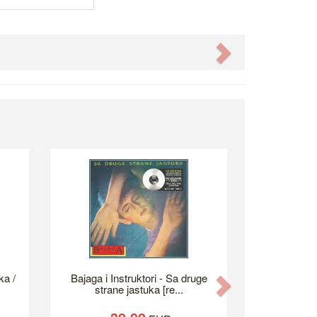
Next
ka /
Bajaga i Instruktori - Sa druge
Next
strane jastuka [re...