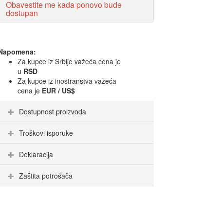
Obavestite me kada ponovo bude
dostupan
Napomena:
Za kupce iz Srbije važeća cena je
u
RSD
Za kupce iz inostranstva važeća
cena je
EUR / US$
Dostupnost proizvoda
Troškovi isporuke
Deklaracija
Zaštita potrošača