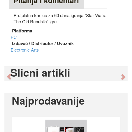
Pitanja i komentari
Pretplatna kartica za 60 dana igranja "Star Wars:
The Old Republic" igre.
Platforma
PC
Izdavač / Distributer / Uvoznik
Electronic Arts
Slicni artikli
Previous
Ne
Najprodavanije