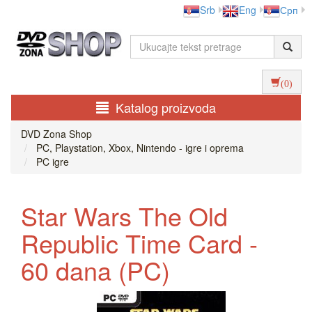
Srb
Eng
Срп
(0)
Katalog proizvoda
DVD Zona Shop
PC, Playstation, Xbox, Nintendo - igre i oprema
PC igre
Star Wars The Old
Republic Time Card -
60 dana (PC)