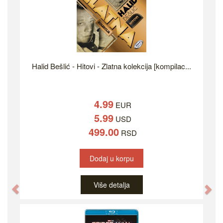
Halid Bešlić - Hitovi - Zlatna kolekcija [kompilac...
4.99
EUR
5.99
USD
499.00
RSD
Dodaj u korpu
Više detalja
Previous
Ne