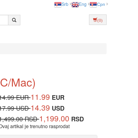
Srb
Eng
Срп
(0)
(PC/Mac)
11.99
14.99 EUR
EUR
14.39
17.99 USD
USD
1,199.00
1,499.00 RSD
RSD
Ovaj artikal je trenutno rasprodat