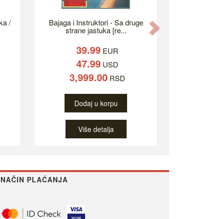
ka /
Bajaga i Instruktori - Sa druge
Next
strane jastuka [re...
39.99
EUR
47.99
USD
3,999.00
RSD
Dodaj u korpu
Više detalja
NAČIN PLAĆANJA