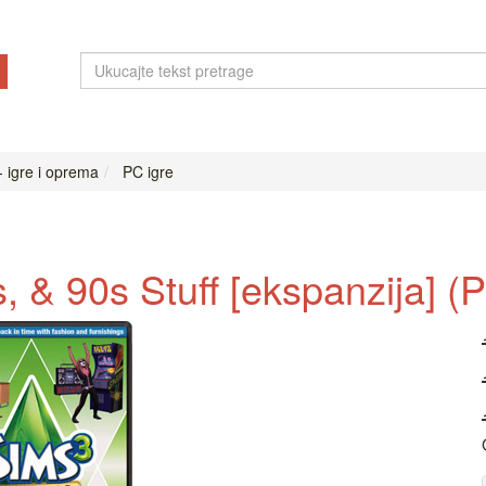
- igre i oprema
PC igre
, & 90s Stuff [ekspanzija] 