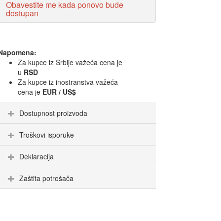
Obavestite me kada ponovo bude
dostupan
Napomena:
Za kupce iz Srbije važeća cena je
u
RSD
Za kupce iz inostranstva važeća
cena je
EUR / US$
Dostupnost proizvoda
Troškovi isporuke
Deklaracija
Zaštita potrošača