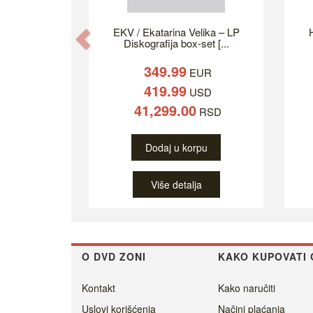
EKV / Ekatarina Velika – LP
H
Previous
Diskografija box-set [...
349.99
EUR
419.99
USD
41,299.00
RSD
Dodaj u korpu
Više detalja
O DVD ZONI
KAKO KUPOVATI 
Kontakt
Kako naručiti
Uslovi korišćenja
Načini plaćanja