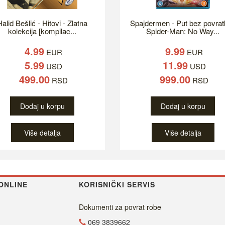
alid Bešlić - Hitovi - Zlatna
Spajdermen - Put bez povrat
kolekcija [kompilac...
Spider-Man: No Way...
4.99
9.99
EUR
EUR
5.99
11.99
USD
USD
499.00
999.00
RSD
RSD
Dodaj u korpu
Dodaj u korpu
Više detalja
Više detalja
ONLINE
KORISNIČKI SERVIS
Dokumenti za povrat robe
069 3839662