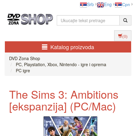
Srb
Eng
Срп
(0)
Katalog proizvoda
DVD Zona Shop
PC, Playstation, Xbox, Nintendo - igre i oprema
PC igre
The Sims 3: Ambitions
[ekspanzija] (PC/Mac)