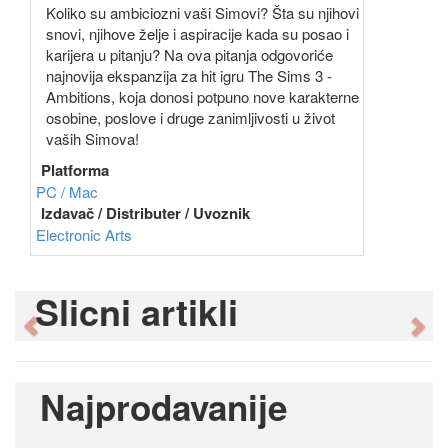
Koliko su ambiciozni vaši Simovi? Šta su njihovi
snovi, njihove želje i aspiracije kada su posao i
karijera u pitanju? Na ova pitanja odgovoriće
najnovija ekspanzija za hit igru The Sims 3 -
Ambitions, koja donosi potpuno nove karakterne
osobine, poslove i druge zanimljivosti u život
vaših Simova!
Platforma
PC / Mac
Izdavač / Distributer / Uvoznik
Electronic Arts
Slicni artikli
Previous
Ne
Najprodavanije