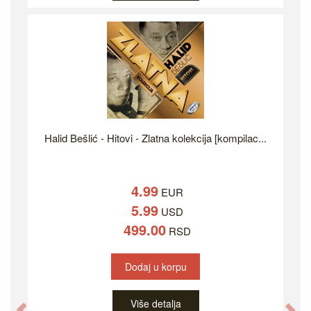
Halid Bešlić - Hitovi - Zlatna kolekcija [kompilac...
4.99
EUR
5.99
USD
499.00
RSD
Dodaj u korpu
Više detalja
Previous
Ne