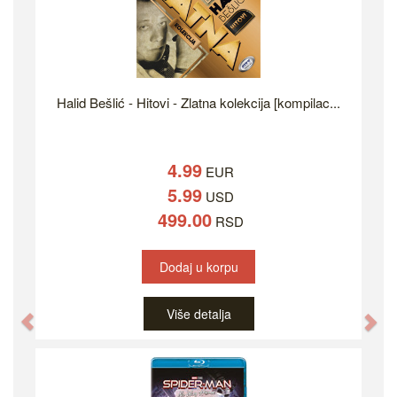
Halid Bešlić - Hitovi - Zlatna kolekcija [kompilac...
4.99
EUR
5.99
USD
499.00
RSD
Dodaj u korpu
Više detalja
Previous
Ne