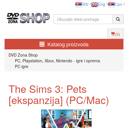
Srb
Eng
Срп
(0)
Katalog proizvoda
DVD Zona Shop
PC, Playstation, Xbox, Nintendo - igre i oprema
PC igre
The Sims 3: Pets
[ekspanzija] (PC/Mac)