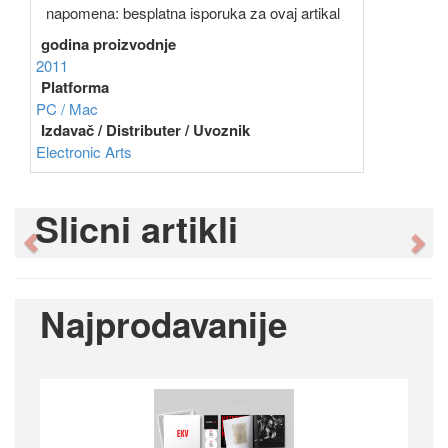
napomena: besplatna isporuka za ovaj artikal
godina proizvodnje
2011
Platforma
PC / Mac
Izdavač / Distributer / Uvoznik
Electronic Arts
Slicni artikli
Previous
Ne
Najprodavanije