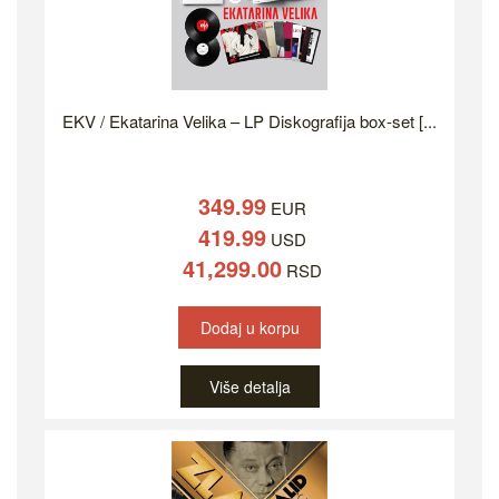
EKV / Ekatarina Velika – LP Diskografija box-set [...
349.99
EUR
419.99
USD
41,299.00
RSD
Dodaj u korpu
Više detalja