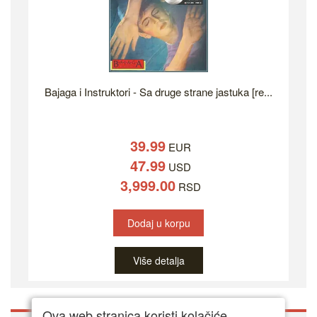
Bajaga i Instruktori - Sa druge strane jastuka [re...
39.99
EUR
47.99
USD
3,999.00
RSD
Dodaj u korpu
Više detalja
Ova web stranica koristi kolačiće