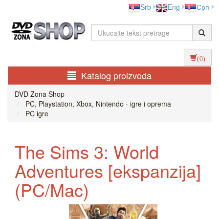
Srb
Eng
Срп
(0)
Katalog proizvoda
DVD Zona Shop
PC, Playstation, Xbox, Nintendo - igre i oprema
PC igre
The Sims 3: World
Adventures [ekspanzija]
(PC/Mac)