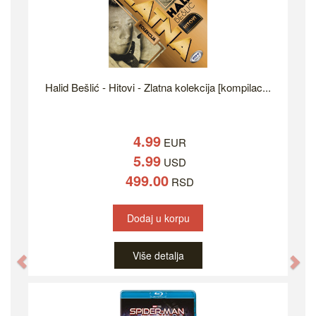
Halid Bešlić - Hitovi - Zlatna kolekcija [kompilac...
4.99
EUR
5.99
USD
499.00
RSD
Dodaj u korpu
Više detalja
Previous
Ne