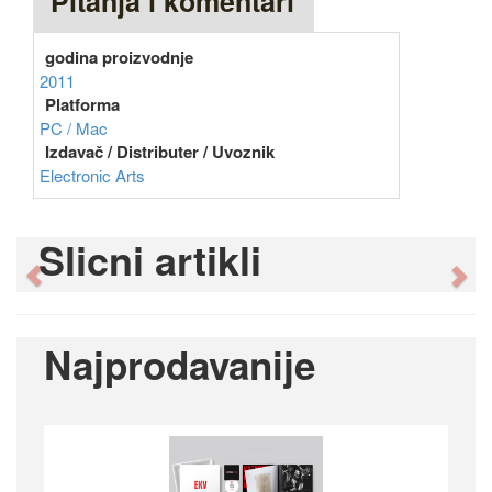
Pitanja i komentari
godina proizvodnje
2011
Platforma
PC / Mac
Izdavač / Distributer / Uvoznik
Electronic Arts
Slicni artikli
Previous
Ne
Najprodavanije