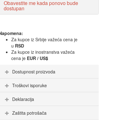
Obavestite me kada ponovo bude
dostupan
Napomena:
Za kupce iz Srbije važeća cena je
u
RSD
Za kupce iz inostranstva važeća
cena je
EUR / US$
Dostupnost proizvoda
Troškovi isporuke
Deklaracija
Zaštita potrošača