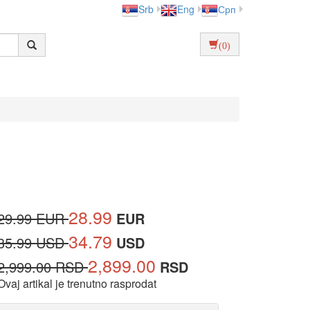
Srb
Eng
Срп
(0)
28.99
29.99 EUR
EUR
34.79
35.99 USD
USD
2,899.00
2,999.00 RSD
RSD
Ovaj artikal je trenutno rasprodat