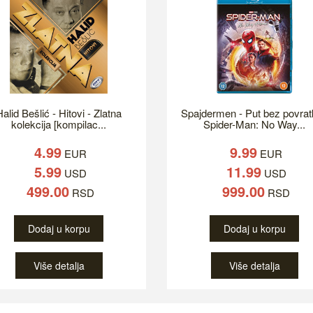
alid Bešlić - Hitovi - Zlatna
Spajdermen - Put bez povrat
kolekcija [kompilac...
Spider-Man: No Way...
4.99
9.99
EUR
EUR
5.99
11.99
USD
USD
499.00
999.00
RSD
RSD
Dodaj u korpu
Dodaj u korpu
Više detalja
Više detalja