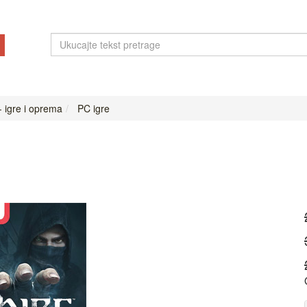
- igre i oprema
PC igre