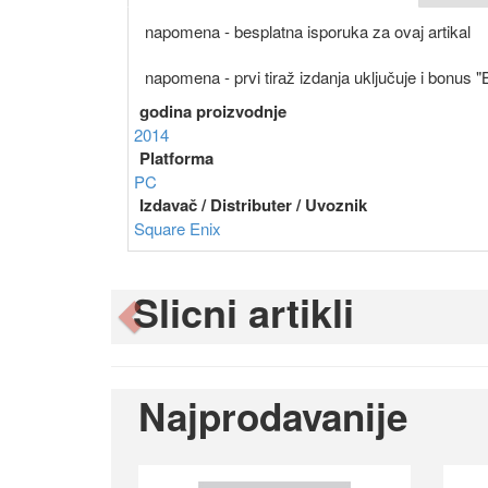
napomena - besplatna isporuka za ovaj artikal
napomena - prvi tirаž izdanja uključuje i bonus "
godina proizvodnje
2014
Platforma
PC
Izdavač / Distributer / Uvoznik
Square Enix
Slicni artikli
Previous
Najprodavanije