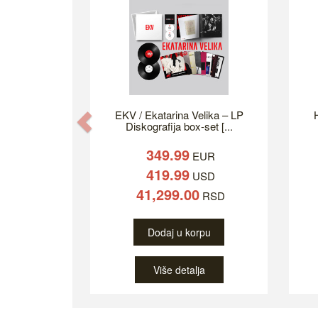
EKV / Ekatarina Velika – LP
H
Previous
Diskografija box-set [...
349.99
EUR
419.99
USD
41,299.00
RSD
Dodaj u korpu
Više detalja