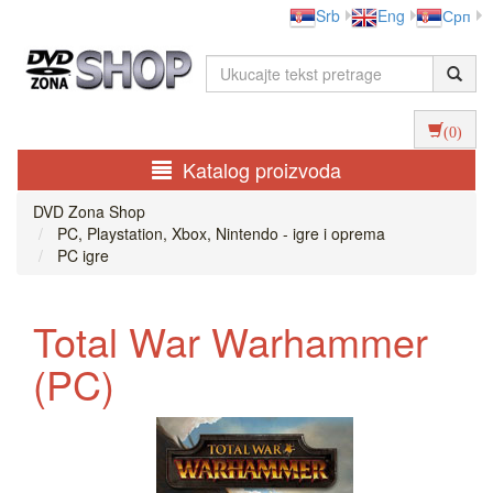
Srb
Eng
Срп
(0)
Katalog proizvoda
DVD Zona Shop
PC, Playstation, Xbox, Nintendo - igre i oprema
PC igre
Total War Warhammer
(PC)