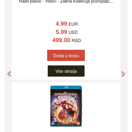
Halid Bešlić - Hitovi - Zlatna kolekcija [kompilac...
4.99
EUR
5.99
USD
499.00
RSD
Dodaj u korpu
Više detalja
Previous
Ne