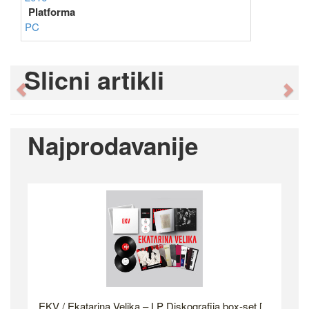
Platforma
PC
Slicni artikli
Previous
Ne
Najprodavanije
EKV / Ekatarina Velika – LP Diskografija box-set [...