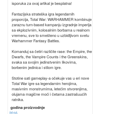
isporuka za ovaj artikal je besplatna!
Fantazijska strateška igra legendarnih
proporcija, Total War: WARHAMMER kombinuje
zaraznu turn-based kampanju izgradnje imperija
sa ekplozivnim, kolosalnim borbama u realnom
vremenu, sve to smešteno u uzbidljivom svetu
Warhammer Fantasy Battles.
Komanduj sa četiri različite rase: the Empire, the
Dwarfs, the Vampire Counts i the Greenskins,
svaka sa svojim jedinstvenim likovima,
borbenim jedinica i stilom igre.
Stotine sati gameplay-a očekuje vas u eri nove
Total War igre sa legendarnim herojima,
masivnim monstrumima, letećim stvorenjima,
olujama magične moći i četama zastrašuućih
ratnika.
godina proizvodnje
2016