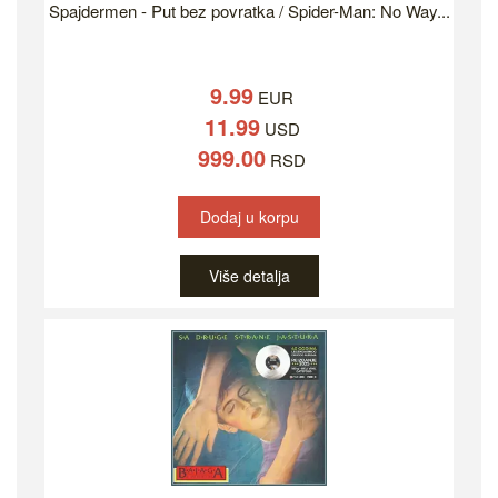
Spajdermen - Put bez povratka / Spider-Man: No Way...
9.99
EUR
11.99
USD
999.00
RSD
Dodaj u korpu
Više detalja