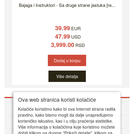
Bajaga i Instruktori - Sa druge strane jastuka [re...
39.99
EUR
47.99
USD
3,999.00
RSD
Dodaj u korpu
Više detalja
Ova web stranica koristi kolačiće
O DVD Zoni
Kolačiće koristimo kako bi ova Internet strana radila
pravilno, kako bismo mogli da dalje unapređujemo
korisničko iskustvo, kao i u cilju praćenja statistike.
Kako kupovati online
Više informacija o kolačićima koje koristimo možete
dobiti klikom na dugme "Prikaži detalje". klikom na