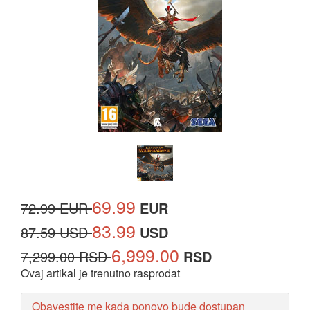
69.99
72.99 EUR
EUR
83.99
87.59 USD
USD
6,999.00
7,299.00 RSD
RSD
Ovaj artikal je trenutno rasprodat
Obavestite me kada ponovo bude dostupan