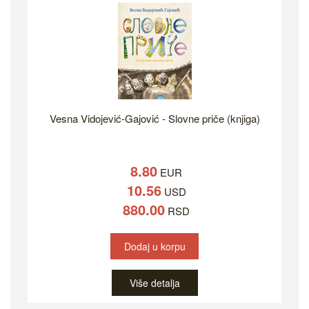
Vesna Vidojević-Gajović - Slovne priče (knjiga)
8.80
EUR
10.56
USD
880.00
RSD
Dodaj u korpu
Više detalja