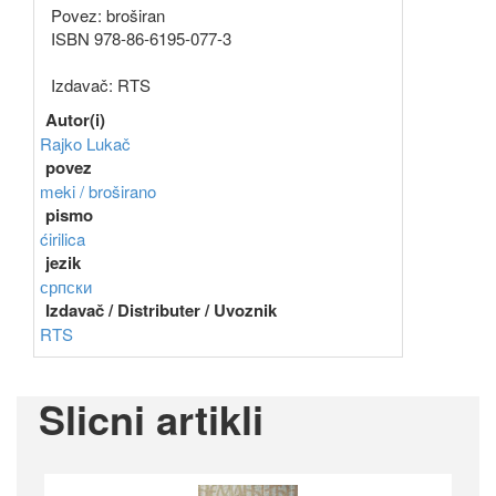
Povez: broširan
ISBN 978-86-6195-077-3
Izdavač: RTS
Autor(i)
Rajko Lukač
povez
meki / broširano
pismo
ćirilica
jezik
српски
Izdavač / Distributer / Uvoznik
RTS
Slicni artikli