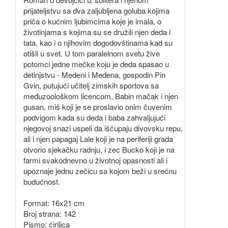
prijateljstvu sa dva zaljubljena goluba kojima
priča o kućnim ljubimcima koje je imala, o
životinjama s kojima su se družili njen deda i
tata, kao i o njihovim dogodovštinama kad su
otišli u svet. U tom paralelnom svetu žive
potomci jedne mečke koju je deda spasao u
detinjstvu - Medeni i Medena, gospodin Pin
Gvin, putujući učitelj zimskih sportova sa
međuzoološkom licencom, Babin mačak i njen
gusan, miš koji je se proslavio onim čuvenim
podvigom kada su deda i baba zahvaljujući
njegovoj snazi uspeli da iščupaju divovsku repu,
ali i njen papagaj Lale koji je na periferiji grada
otvorio sjekačku radnju, i zec Bucko koji je na
farmi svakodnevno u životnoj opasnosti ali i
upoznaje jednu zečicu sa kojom beži u srećnu
budućnost.
Format: 16x21 cm
Broj strana: 142
Pismo: ćirilica