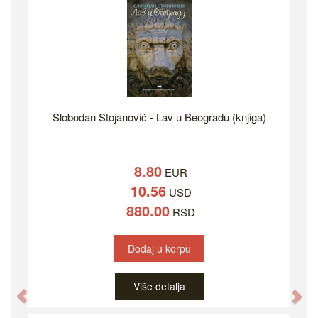
Slobodan Stojanović - Lav u Beogradu (knjiga)
8.80
EUR
10.56
USD
880.00
RSD
Dodaj u korpu
Više detalja
Previous
Ne