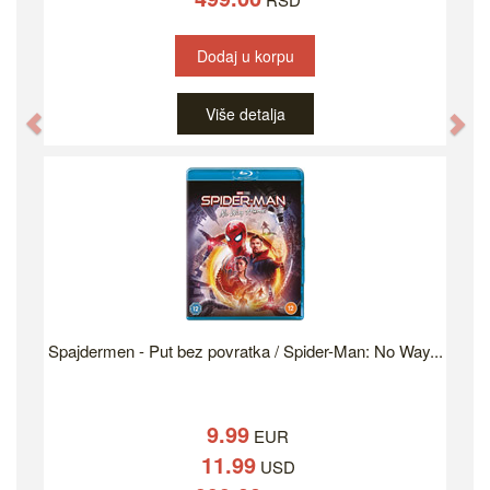
Dodaj u korpu
Više detalja
Previous
Ne
Spajdermen - Put bez povratka / Spider-Man: No Way...
9.99
EUR
11.99
USD