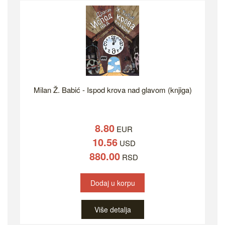
Milan Ž. Babić - Ispod krova nad glavom (knjiga)
8.80
EUR
10.56
USD
880.00
RSD
Dodaj u korpu
Više detalja