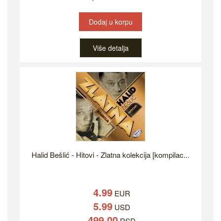
Dodaj u korpu
Više detalja
Halid Bešlić - Hitovi - Zlatna kolekcija [kompilac...
4.99
EUR
5.99
USD
499.00
RSD