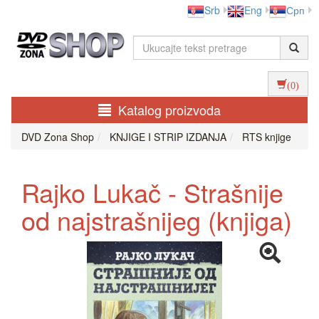
Srb
Eng
Срп
(0)
Katalog proizvoda
DVD Zona Shop
KNJIGE I STRIP IZDANJA
RTS knjige
Rajko Lukač - Strašnije
od najstrašnijeg (knjiga)