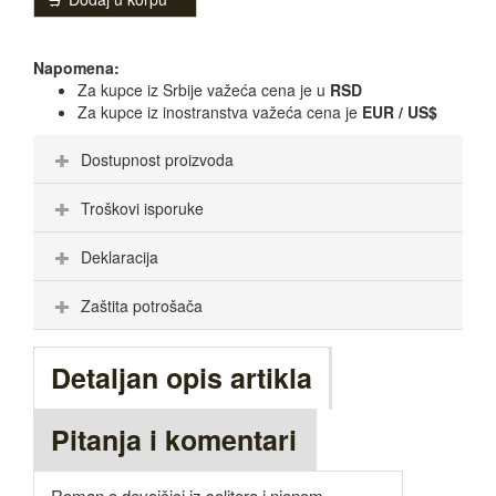
Napomena:
Za kupce iz Srbije važeća cena je u
RSD
Za kupce iz inostranstva važeća cena je
EUR / US$
Dostupnost proizvoda
Troškovi isporuke
Deklaracija
Zaštita potrošača
Detaljan opis artikla
Pitanja i komentari
Roman o devojčici iz solitera i njenom