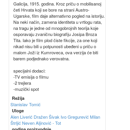
Galicija, 1915. godina. Kroz priču o mobilisanoj
četi Hrvata koji se bore na strani Austro-
Ugarske, film daje alternativno pogled na istoriju.
Na neki način, zamena identiteta u vrtlogu rata,
na tragu je jedne od mnogobrojnih teorija koje
osporavaju zvaničnu biografiju Josipa Broza
Tita. Iako je film plod čiste fikcije, za one koji
nikad nisu bili u potpunosti ubeđeni u priču o
malom Joži iz Kumroveca, ova verzija će biti
barem podjednako verovatna.
specijalni dodaci:
-TV emisija o filmu
-2 trejlera
-muzički spot
Režija
Stanislav Tomić
Uloge
Alen Liverić
Dražen Šivak
Ivo Gregurević
Milan
Štrljić
Neven Aljinović - Tot
godina proizvodnje