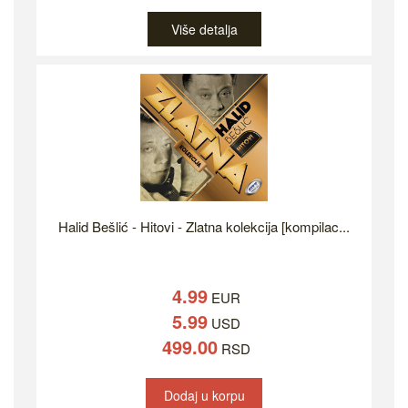
Više detalja
Halid Bešlić - Hitovi - Zlatna kolekcija [kompilac...
4.99
EUR
5.99
USD
499.00
RSD
Dodaj u korpu