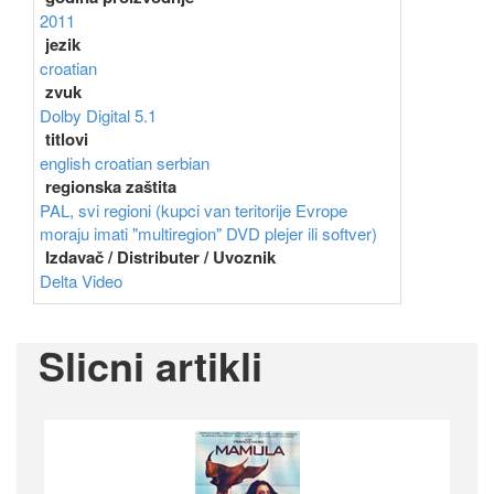
2011
jezik
croatian
zvuk
Dolby Digital 5.1
titlovi
english
croatian
serbian
regionska zaštita
PAL, svi regioni (kupci van teritorije Evrope
moraju imati "multiregion" DVD plejer ili softver)
Izdavač / Distributer / Uvoznik
Delta Video
Slicni artikli