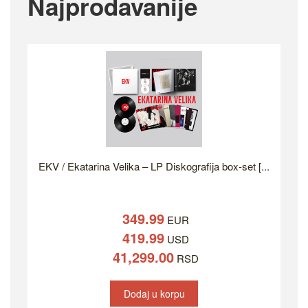
Najprodavanije
EKV / Ekatarina Velika – LP Diskografija box-set [...
349.99
EUR
419.99
USD
41,299.00
RSD
Dodaj u korpu