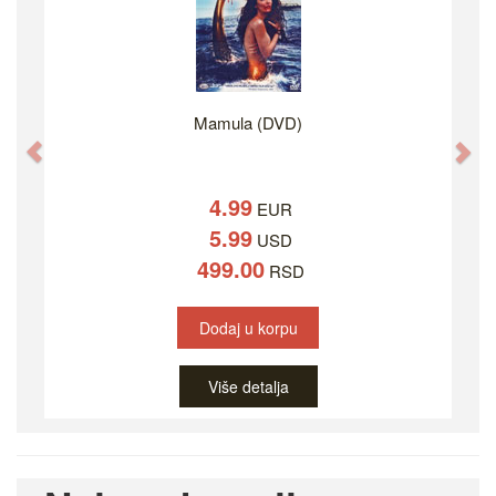
Mamula (DVD)
Previous
Ne
4.99
EUR
5.99
USD
499.00
RSD
Dodaj u korpu
Više detalja