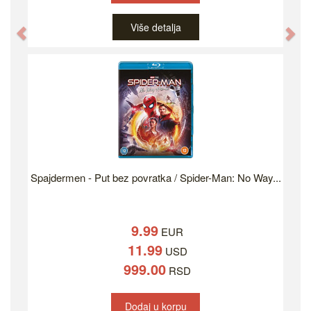
Više detalja
Previous
Ne
Spajdermen - Put bez povratka / Spider-Man: No Way...
9.99
EUR
11.99
USD
999.00
RSD
Dodaj u korpu