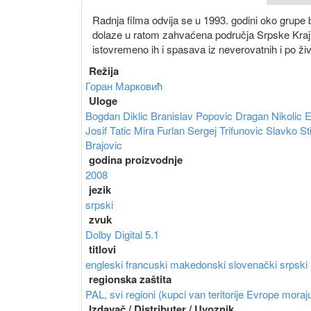
Radnja filma odvija se u 1993. godini oko grup
dolaze u ratom zahvaćena područja Srpske Krajine 
istovremeno ih i spasava iz neverovatnih i po živ
Režija
Горан Марковић
Uloge
Bogdan Diklic
Branislav Popovic
Dragan Nikolic
E
Josif Tatic
Mira Furlan
Sergej Trifunovic
Slavko S
Brajovic
godina proizvodnje
2008
jezik
srpski
zvuk
Dolby Digital 5.1
titlovi
engleski
francuski
makedonski
slovenački
srpski
regionska zaštita
PAL, svi regioni (kupci van teritorije Evrope moraju
Izdavač / Distributer / Uvoznik