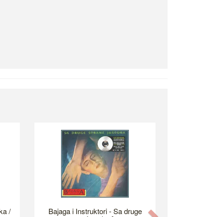
ka /
Bajaga i Instruktori - Sa druge
Next