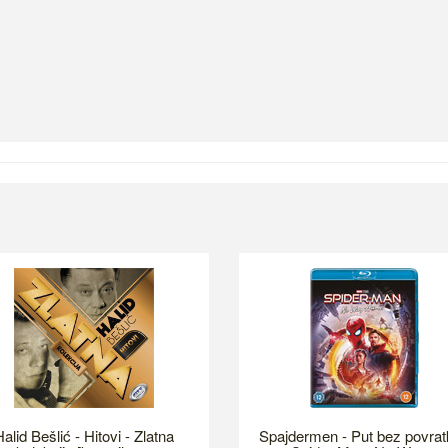
alid Bešlić - Hitovi - Zlatna
Spajdermen - Put bez povrat