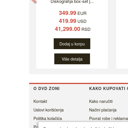
Diskografija box-set [...
349.99
EUR
419.99
USD
41,299.00
RSD
Dodaj u korpu
Više detalja
O DVD ZONI
KAKO KUPOVATI 
Kontakt
Kako naručiti
Uslovi korišćenja
Načini plaćanja
Politika kolačića
Povrat robe i reklama
Politika privatnosti
Cenovnik dostave