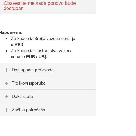
Obavestite me kada ponovo bude
dostupan
Napomena:
Za kupce iz Srbije važeća cena je
u
RSD
Za kupce iz inostranstva važeća
cena je
EUR / US$
Dostupnost proizvoda
Troškovi isporuke
Deklaracija
Zaštita potrošača