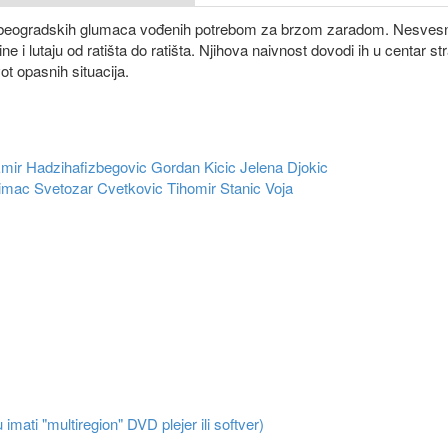
e beogradskih glumaca vođenih potrebom za brzom zaradom. Nesvesni
i lutaju od ratišta do ratišta. Njihova naivnost dovodi ih u centar str
ot opasnih situacija.
mir Hadzihafizbegovic
Gordan Kicic
Jelena Djokic
timac
Svetozar Cvetkovic
Tihomir Stanic
Voja
 imati "multiregion" DVD plejer ili softver)