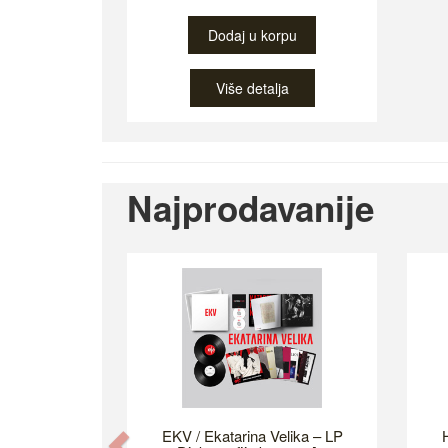
Dodaj u korpu
Više detalja
Najprodavanije
EKV / Ekatarina Velika – LP
H
Previous