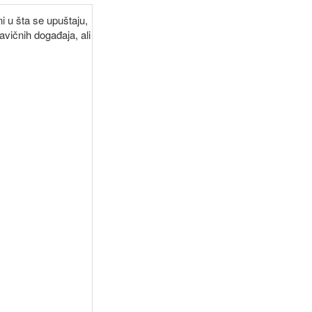
 u šta se upuštaju,
avičnih događaja, ali