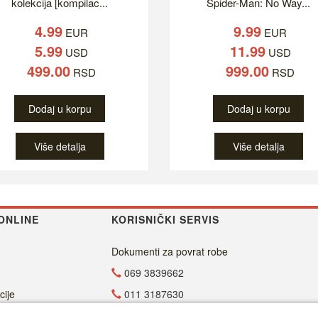
kolekcija [kompilac...
Spider-Man: No Way...
4.99
9.99
EUR
EUR
5.99
11.99
USD
USD
499.00
999.00
RSD
RSD
Dodaj u korpu
Dodaj u korpu
Više detalja
Više detalja
ONLINE
KORISNIČKI SERVIS
Dokumenti za povrat robe
069 3839662
cije
011 3187630
011 4029654