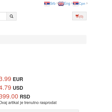
Srb
Eng
Срп
(0)
3.99
EUR
4.79
USD
399.00
RSD
Ovaj artikal je trenutno rasprodat