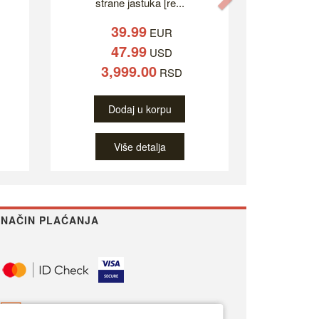
strane jastuka [re...
39.99
EUR
47.99
USD
3,999.00
RSD
Dodaj u korpu
Više detalja
NAČIN PLAĆANJA