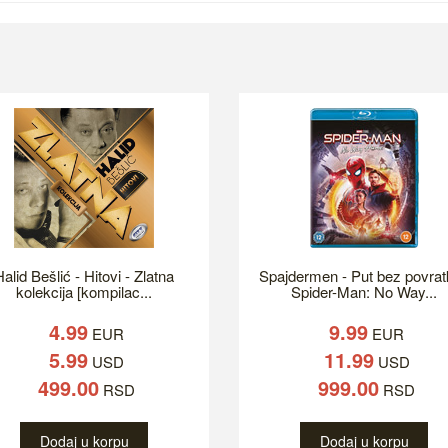
alid Bešlić - Hitovi - Zlatna
Spajdermen - Put bez povrat
kolekcija [kompilac...
Spider-Man: No Way...
4.99
9.99
EUR
EUR
5.99
11.99
USD
USD
499.00
999.00
RSD
RSD
Dodaj u korpu
Dodaj u korpu