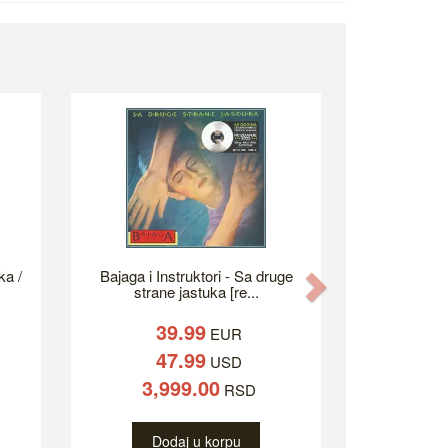
ka /
Bajaga i Instruktori - Sa druge
Next
strane jastuka [re...
39.99
EUR
47.99
USD
3,999.00
RSD
Dodaj u korpu