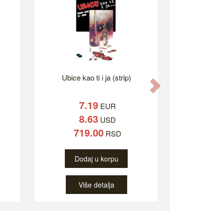
Ubice kao ti i ja (strip)
Next
7.19
EUR
8.63
USD
719.00
RSD
Dodaj u korpu
Više detalja