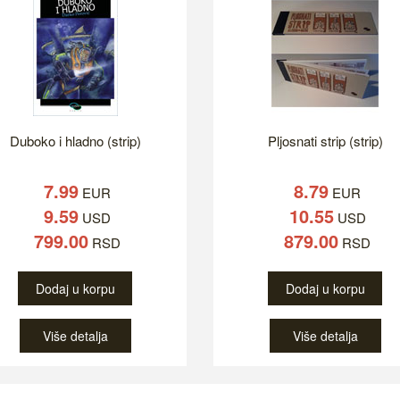
Duboko i hladno (strip)
Pljosnati strip (strip)
7.99
8.79
EUR
EUR
9.59
10.55
USD
USD
799.00
879.00
RSD
RSD
Dodaj u korpu
Dodaj u korpu
Više detalja
Više detalja