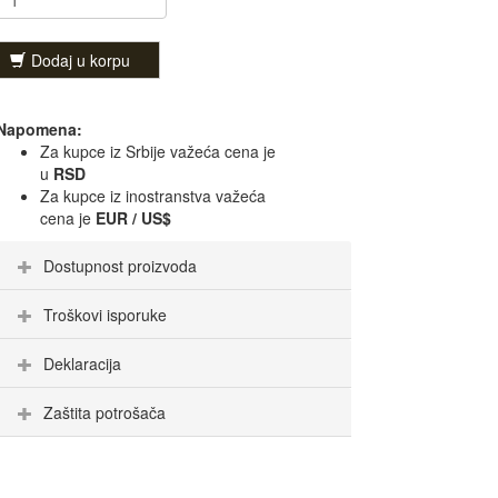
Dodaj u korpu
Napomena:
Za kupce iz Srbije važeća cena je
u
RSD
Za kupce iz inostranstva važeća
cena je
EUR / US$
Dostupnost proizvoda
Troškovi isporuke
Deklaracija
Zaštita potrošača