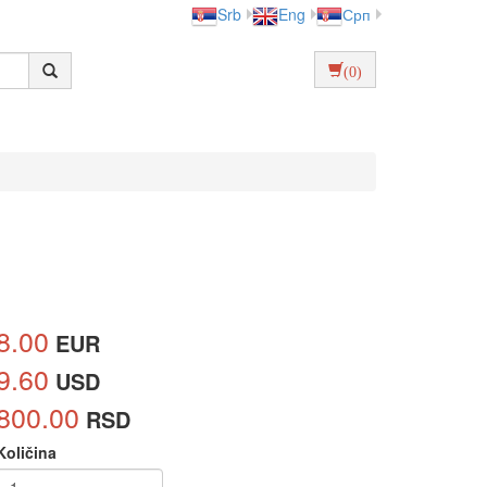
Srb
Eng
Срп
(0)
8.00
EUR
9.60
USD
800.00
RSD
Količina