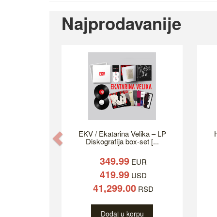
Najprodavanije
EKV / Ekatarina Velika – LP
H
Previous
Diskografija box-set [...
349.99
EUR
419.99
USD
41,299.00
RSD
Dodaj u korpu