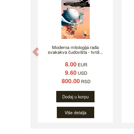
Moderna mitologija rađa
Previous
svakakva čudovišta - tvrdi...
8.00
EUR
9.60
USD
800.00
RSD
Dodaj u korpu
Više detalja