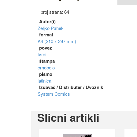
broj strana: 64
Autor(i)
Željko Pahek
format
A4 (210 x 297 mm)
povez
tvrdi
štampa
crnobelo
pismo
latinica
Izdavač / Distributer / Uvoznik
System Comics
Slicni artikli