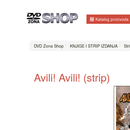
Katalog proizvoda
DVD Zona Shop
KNJIGE I STRIP IZDANJA
Str
Avili! Avili! (strip)