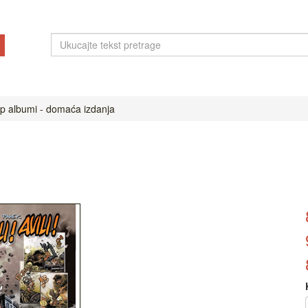
ip albumi - domaća izdanja