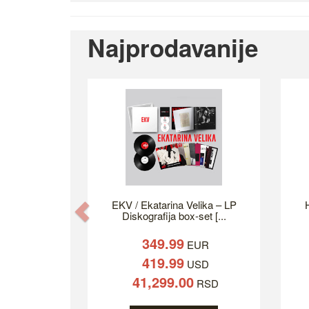
Najprodavanije
EKV / Ekatarina Velika – LP
H
Previous
Diskografija box-set [...
349.99
EUR
419.99
USD
41,299.00
RSD