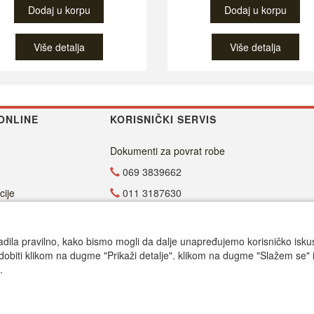
Dodaj u korpu
Dodaj u korpu
Više detalja
Više detalja
ONLINE
KORISNIČKI SERVIS
Dokumenti za povrat robe
069 3839662
cije
011 3187630
011 4029654
office@dvdzona.co.rs
adila pravilno, kako bismo mogli da dalje unapređujemo korisničko iskustv
dobiti klikom na dugme "Prikaži detalje". klikom na dugme "Slažem se" i
Radno vreme
.
Call centar pon-petak 9.00-17.00
© DVD Zona 2024.