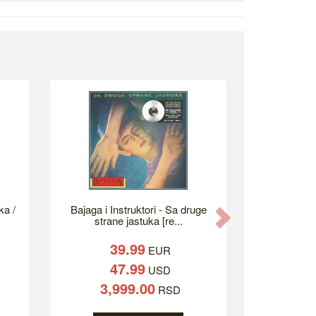
ka /
Bajaga i Instruktori - Sa druge
Next
strane jastuka [re...
39.99
EUR
47.99
USD
3,999.00
RSD