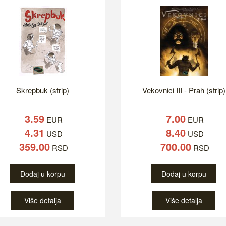
Skrepbuk (strip)
Vekovnici III - Prah (strip)
3.59
7.00
EUR
EUR
4.31
8.40
USD
USD
359.00
700.00
RSD
RSD
Dodaj u korpu
Dodaj u korpu
Više detalja
Više detalja