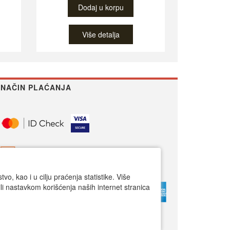
Dodaj u korpu
Više detalja
NAČIN PLAĆANJA
o, kao i u cilju praćenja statistike. Više
li nastavkom korišćenja naših internet stranica