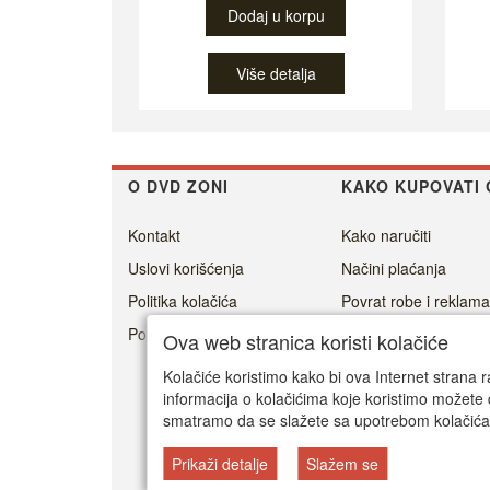
Dodaj u korpu
Više detalja
O DVD ZONI
KAKO KUPOVATI 
Kontakt
Kako naručiti
Uslovi korišćenja
Načini plaćanja
Politika kolačića
Povrat robe i reklama
Politika privatnosti
Cenovnik dostave
Ova web stranica koristi kolačiće
Isporuka
Kolačiće koristimo kako bi ova Internet strana r
informacija o kolačićima koje koristimo možete 
smatramo da se slažete sa upotrebom kolačića
Prikaži detalje
Slažem se