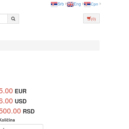
Srb
Eng
Срп
(0)
5.00
EUR
6.00
USD
500.00
RSD
Količina