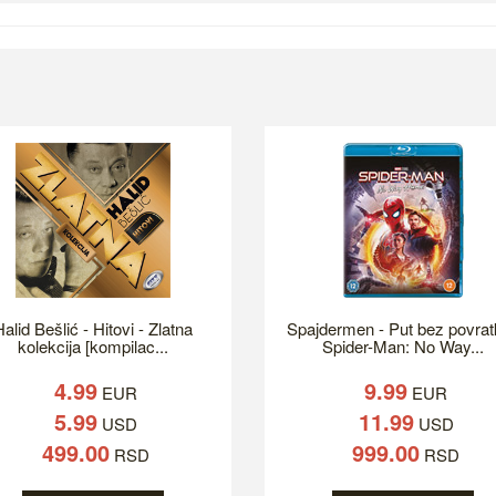
alid Bešlić - Hitovi - Zlatna
Spajdermen - Put bez povrat
kolekcija [kompilac...
Spider-Man: No Way...
4.99
9.99
EUR
EUR
5.99
11.99
USD
USD
499.00
999.00
RSD
RSD