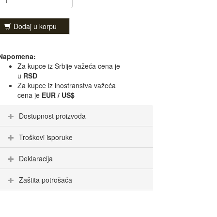
Dodaj u korpu
Napomena:
Za kupce iz Srbije važeća cena je
u
RSD
Za kupce iz inostranstva važeća
cena je
EUR / US$
Dostupnost proizvoda
Troškovi isporuke
Deklaracija
Zaštita potrošača