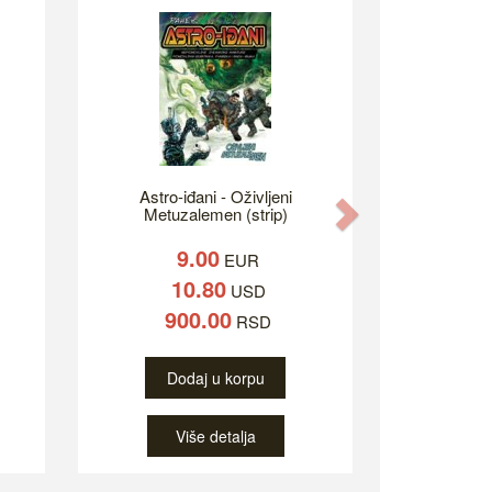
Astro-iđani - Oživljeni
Next
Metuzalemen (strip)
9.00
EUR
10.80
USD
900.00
RSD
Dodaj u korpu
Više detalja