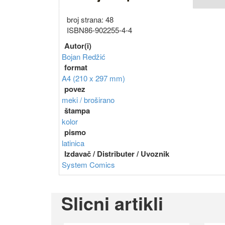
broj strana: 48
ISBN86-902255-4-4
Autor(i)
Bojan Redžić
format
A4 (210 x 297 mm)
povez
meki / broširano
štampa
kolor
pismo
latinica
Izdavač / Distributer / Uvoznik
System Comics
Slicni artikli