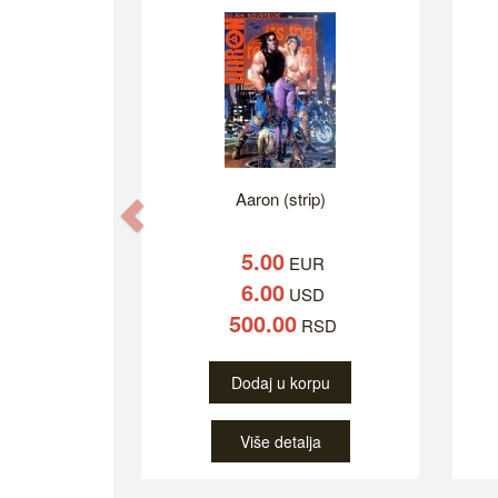
Aaron (strip)
Previous
5.00
EUR
6.00
USD
500.00
RSD
Dodaj u korpu
Više detalja