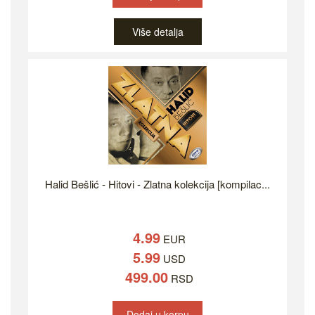
Više detalja
Halid Bešlić - Hitovi - Zlatna kolekcija [kompilac...
4.99
EUR
5.99
USD
499.00
RSD
Dodaj u korpu