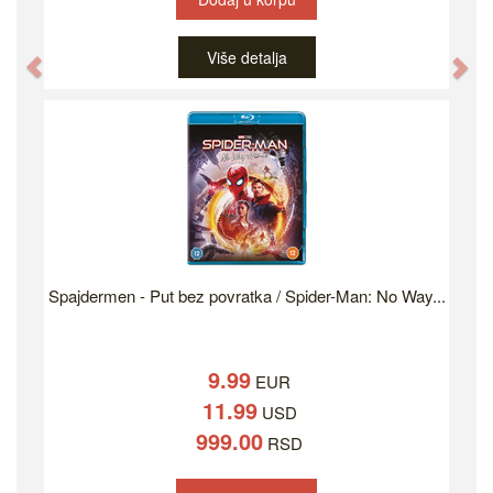
Više detalja
Previous
Ne
Spajdermen - Put bez povratka / Spider-Man: No Way...
9.99
EUR
11.99
USD
999.00
RSD