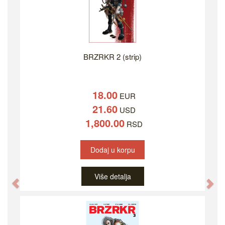
BRZRKR 2 (strip)
18.00
EUR
21.60
USD
1,800.00
RSD
Dodaj u korpu
Više detalja
Previous
Ne