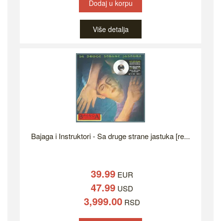
Dodaj u korpu
Više detalja
Bajaga i Instruktori - Sa druge strane jastuka [re...
39.99
EUR
47.99
USD
3,999.00
RSD