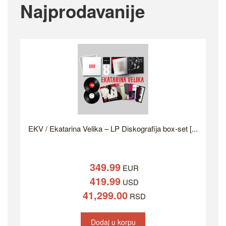
Najprodavanije
EKV / Ekatarina Velika – LP Diskografija box-set [...
349.99
EUR
419.99
USD
41,299.00
RSD
Dodaj u korpu