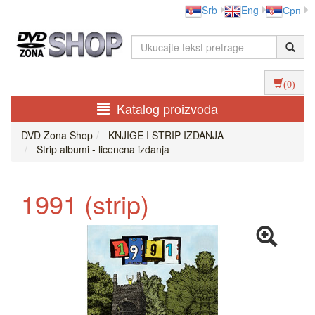
Srb
Eng
Срп
(0)
Katalog proizvoda
DVD Zona Shop
KNJIGE I STRIP IZDANJA
Strip albumi - licencna izdanja
1991 (strip)