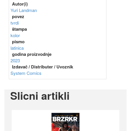
Autor(i)
Yuri Landman
povez
tvrdi
štampa
kolor
pismo
latinica
godina proizvodnje
2023
Izdavač / Distributer / Uvoznik
System Comics
Slicni artikli