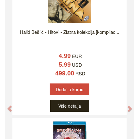
Halid Bešlić - Hitovi - Zlatna kolekcija [kompilac...
4.99
EUR
5.99
USD
499.00
RSD
Dodaj u korpu
Više detalja
Previous
Ne