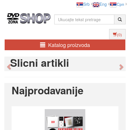
Srb
Eng
Срп
(0)
Katalog proizvoda
Slicni artikli
Previous
Ne
Najprodavanije