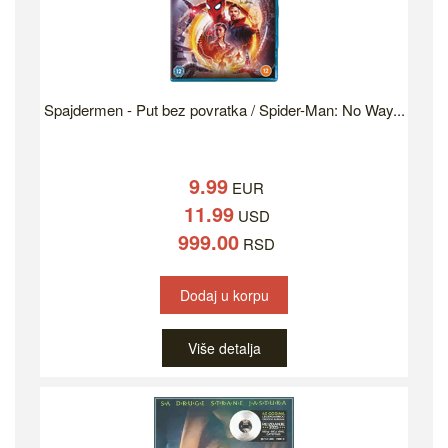
Spajdermen - Put bez povratka / Spider-Man: No Way...
9.99
EUR
11.99
USD
999.00
RSD
Dodaj u korpu
Više detalja