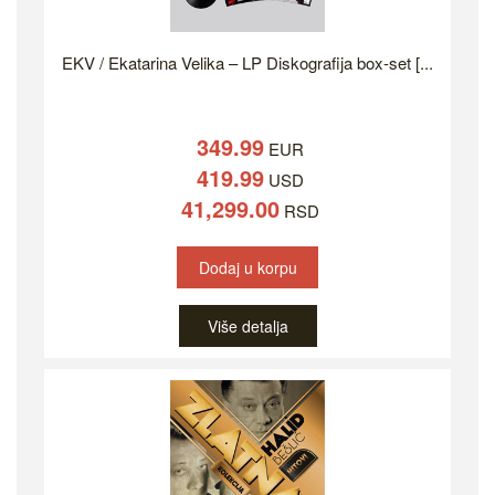
EKV / Ekatarina Velika – LP Diskografija box-set [...
349.99
EUR
419.99
USD
41,299.00
RSD
Dodaj u korpu
Više detalja