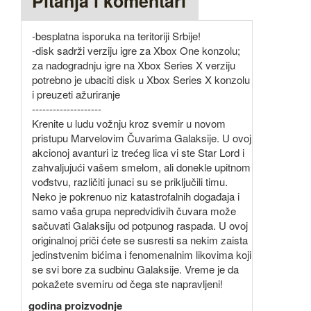
Pitanja i komentari
-besplatna isporuka na teritoriji Srbije!
-disk sadrži verziju igre za Xbox One konzolu;
za nadogradnju igre na Xbox Series X verziju
potrebno je ubaciti disk u Xbox Series X konzolu
i preuzeti ažuriranje
--------------------
Krenite u ludu vožnju kroz svemir u novom
pristupu Marvelovim Čuvarima Galaksije. U ovoj
akcionoj avanturi iz trećeg lica vi ste Star Lord i
zahvaljujući vašem smelom, ali donekle upitnom
vođstvu, različiti junaci su se priključili timu.
Neko je pokrenuo niz katastrofalnih događaja i
samo vaša grupa nepredvidivih čuvara može
sačuvati Galaksiju od potpunog raspada. U ovoj
originalnoj priči ćete se susresti sa nekim zaista
jedinstvenim bićima i fenomenalnim likovima koji
se svi bore za sudbinu Galaksije. Vreme je da
pokažete svemiru od čega ste napravljeni!
godina proizvodnje