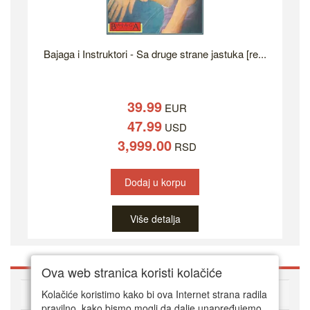
Bajaga i Instruktori - Sa druge strane jastuka [re...
39.99
EUR
47.99
USD
3,999.00
RSD
Dodaj u korpu
Više detalja
Ova web stranica koristi kolačiće
O DVD Zoni
Kolačiće koristimo kako bi ova Internet strana radila
pravilno, kako bismo mogli da dalje unapređujemo