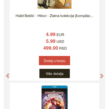
Halid Bešlić - Hitovi - Zlatna kolekcija [kompilac...
4.99
EUR
5.99
USD
499.00
RSD
Dodaj u korpu
Više detalja
Previous
Ne