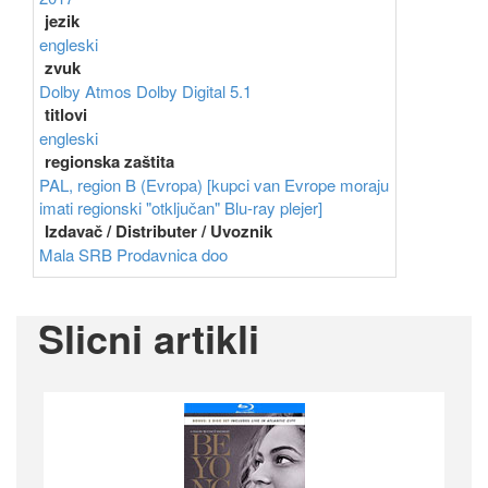
jezik
engleski
zvuk
Dolby Atmos
Dolby Digital 5.1
titlovi
engleski
regionska zaštita
PAL, region B (Evropa) [kupci van Evrope moraju
imati regionski "otključan" Blu-ray plejer]
Izdavač / Distributer / Uvoznik
Mala SRB Prodavnica doo
Slicni artikli