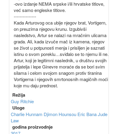
-ovo izdanje NEMA srpske i/ili hrvatske titlove,
već samo engleske titlove.
---------------
Kada Arturovog oca ubije njegov brat, Vortigern,
on preuzima njegovu krunu. Izgubivši
nasledstvo, Artur se nalazi na mračnim ulicama
grada. Ali, kada izvuče mač iz kamena, njegov
se život u potpunosti menja i prisiljen je saznati
istinu o svom poreklu…sviđalo se to njemu ili ne.
Artur, koji je legitimni naslednik, u društvu svojih
prijatelja i lepe Ginevre moraće da se bori svim
silama i celom svojom snagom protiv tiranina
Vortigerna i njegovih smrtonosnih magičnih moći
koje mu daju prednost.
Režija
Guy Ritchie
Uloge
Charlie Hunnam
Djimon Hounsou
Eric Bana
Jude
Law
godina proizvodnje
2017