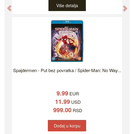
Više detalja
Previous
Ne
Spajdermen - Put bez povratka / Spider-Man: No Way...
9.99
EUR
11.99
USD
999.00
RSD
Dodaj u korpu