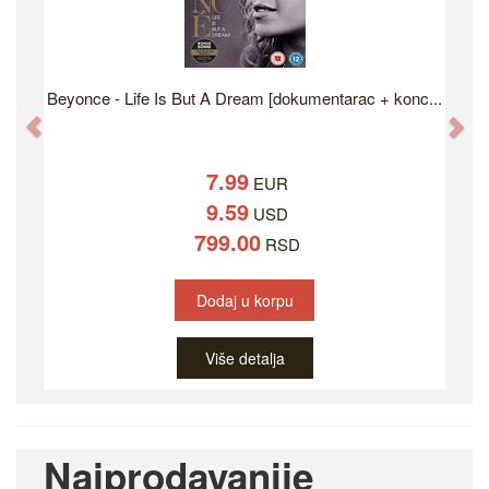
Beyonce - Life Is But A Dream [dokumentarac + konc...
Previous
Ne
7.99
EUR
9.59
USD
799.00
RSD
Dodaj u korpu
Više detalja
Najprodavanije