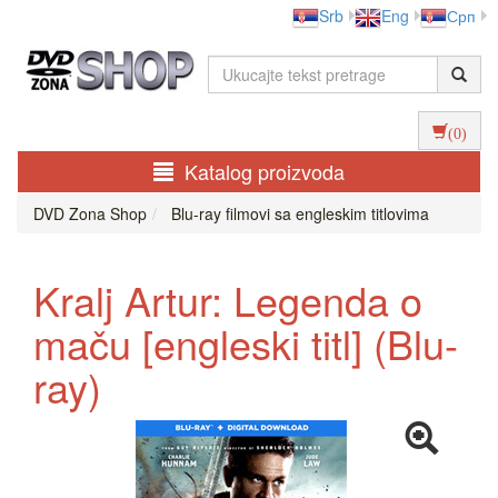
Srb
Eng
Срп
(0)
Katalog proizvoda
DVD Zona Shop
Blu-ray filmovi sa engleskim titlovima
Kralj Artur: Legenda o
maču [engleski titl] (Blu-
ray)