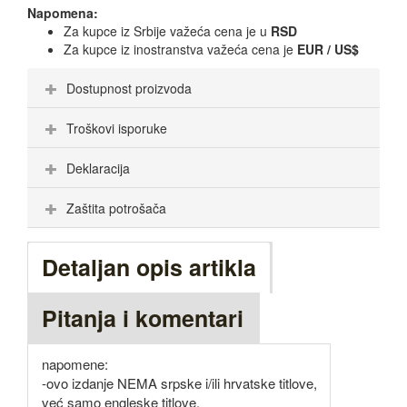
Napomena:
Za kupce iz Srbije važeća cena je u
RSD
Za kupce iz inostranstva važeća cena je
EUR / US$
Dostupnost proizvoda
Troškovi isporuke
Deklaracija
Zaštita potrošača
Detaljan opis artikla
Pitanja i komentari
napomene:
-ovo izdanje NEMA srpske i/ili hrvatske titlove,
već samo engleske titlove.