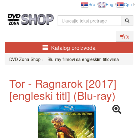
Srb
Eng
Срп
(0)
Katalog proizvoda
DVD Zona Shop
Blu-ray filmovi sa engleskim titlovima
Tor - Ragnarok [2017]
[engleski titl] (Blu-ray)