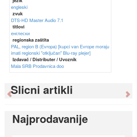
jezik
engleski
zvuk
DTS-HD Master Audio 7.1
titlovi
енглески
regionska zaštita
PAL, region B (Evropa) [kupci van Evrope moraju
imati regionski "otključan" Blu-ray plejer]
Izdavač / Distributer / Uvoznik
Mala SRB Prodavnica doo
Slicni artikli
Previous
Ne
Najprodavanije