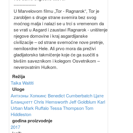
---------------
U Marvelovom filmu „Tor - Ragnarok“, Tor je
zarobljen s druge strane svemira bez svog
moćnog malja i nalazi se u trci s vremenom da
se vrati u Asgard i zaustavi Ragnarok - uništenje
njegove domovine i kraj asgardijanske
civilizacije – od strane svemoćne nove pretnje,
nemilosrdne Hele. Ali prvo mora da preživi
gladijatorsko takmičenje koje će ga suočiti s
bivšim saveznikom i kolegom Osvetnikom –
neverovatnim Hulkom.
Režija
Taika Waititi
Uloge
Антхоны Хопкинс
Benedict Cumberbatch
Цате
Бланцхетт
Chris Hemsworth
Jeff Goldblum
Karl
Urban
Mark Ruffalo
Tessa Thompson
Tom
Hiddleston
godina proizvodnje
2017