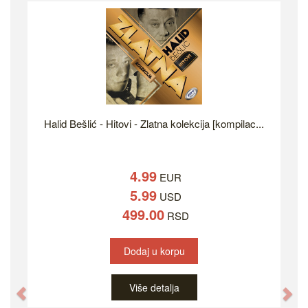
Halid Bešlić - Hitovi - Zlatna kolekcija [kompilac...
4.99
EUR
5.99
USD
499.00
RSD
Dodaj u korpu
Više detalja
Previous
Ne