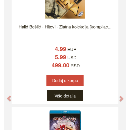
Halid Bešlić - Hitovi - Zlatna kolekcija [kompilac...
4.99
EUR
5.99
USD
499.00
RSD
Dodaj u korpu
Više detalja
Previous
Ne