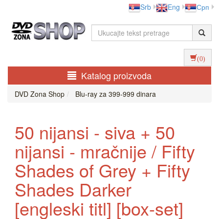
Srb
Eng
Срп
(0)
Katalog proizvoda
DVD Zona Shop
Blu-ray za 399-999 dinara
50 nijansi - siva + 50
nijansi - mračnije / Fifty
Shades of Grey + Fifty
Shades Darker
[engleski titl] [box-set]