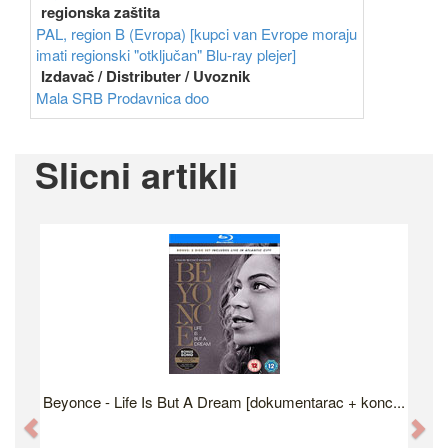
regionska zaštita
PAL, region B (Evropa) [kupci van Evrope moraju
imati regionski "otključan" Blu-ray plejer]
Izdavač / Distributer / Uvoznik
Mala SRB Prodavnica doo
Slicni artikli
Beyonce - Life Is But A Dream [dokumentarac + konc...
Previous
Ne