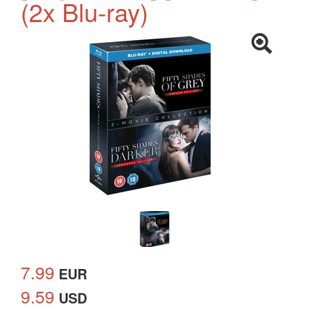
(2x Blu-ray)
7.99
EUR
9.59
USD