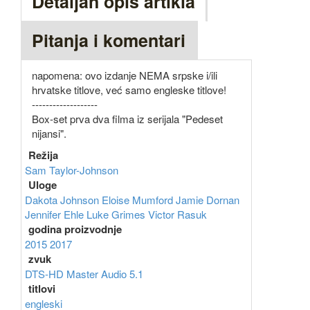
Detaljan opis artikla
Pitanja i komentari
napomena: ovo izdanje NEMA srpske i/ili
hrvatske titlove, već samo engleske titlove!
-------------------
Box-set prva dva filma iz serijala "Pedeset
nijansi".
Režija
Sam Taylor-Johnson
Uloge
Dakota Johnson
Eloise Mumford
Jamie Dornan
Jennifer Ehle
Luke Grimes
Victor Rasuk
godina proizvodnje
2015
2017
zvuk
DTS-HD Master Audio 5.1
titlovi
engleski