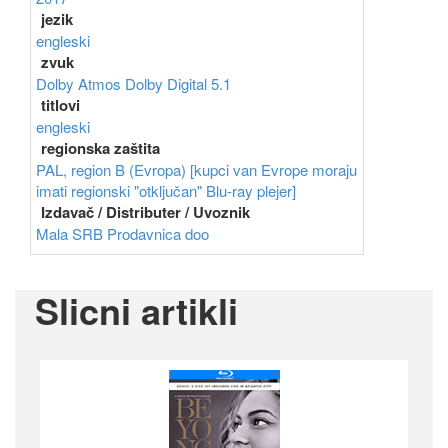
jezik
engleski
zvuk
Dolby Atmos
Dolby Digital 5.1
titlovi
engleski
regionska zaštita
PAL, region B (Evropa) [kupci van Evrope moraju
imati regionski "otključan" Blu-ray plejer]
Izdavač / Distributer / Uvoznik
Mala SRB Prodavnica doo
Slicni artikli