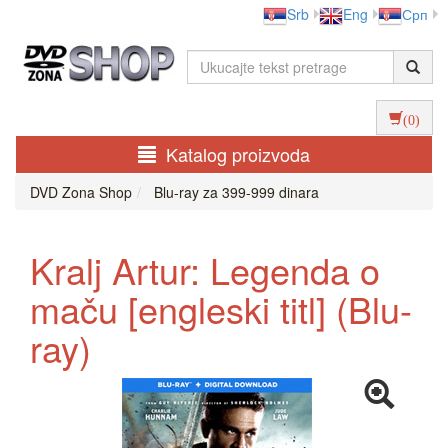
Srb
Eng
Срп
(0)
Katalog proizvoda
DVD Zona Shop
Blu-ray za 399-999 dinara
Kralj Artur: Legenda o
maču [engleski titl] (Blu-
ray)