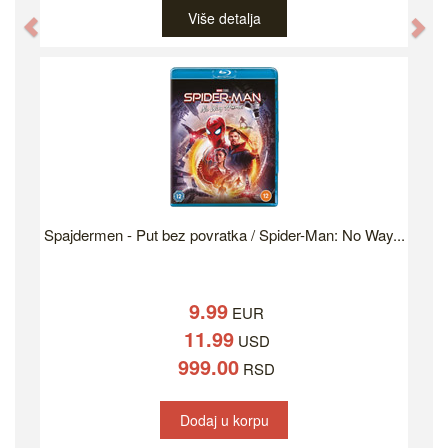
Više detalja
Previous
Ne
Spajdermen - Put bez povratka / Spider-Man: No Way...
9.99
EUR
11.99
USD
999.00
RSD
Dodaj u korpu