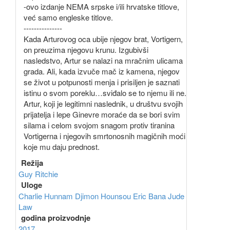
-ovo izdanje NEMA srpske i/ili hrvatske titlove,
već samo engleske titlove.
---------------
Kada Arturovog oca ubije njegov brat, Vortigern,
on preuzima njegovu krunu. Izgubivši
nasledstvo, Artur se nalazi na mračnim ulicama
grada. Ali, kada izvuče mač iz kamena, njegov
se život u potpunosti menja i prisiljen je saznati
istinu o svom poreklu…sviđalo se to njemu ili ne.
Artur, koji je legitimni naslednik, u društvu svojih
prijatelja i lepe Ginevre moraće da se bori svim
silama i celom svojom snagom protiv tiranina
Vortigerna i njegovih smrtonosnih magičnih moći
koje mu daju prednost.
Režija
Guy Ritchie
Uloge
Charlie Hunnam
Djimon Hounsou
Eric Bana
Jude
Law
godina proizvodnje
2017