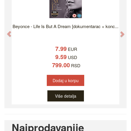
Beyonce - Life Is But A Dream [dokumentarac + konc...
Previous
Ne
7.99
EUR
9.59
USD
799.00
RSD
Dodaj u korpu
Više detalja
Najprodavanije