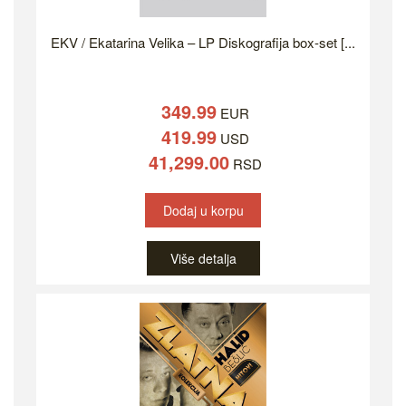
EKV / Ekatarina Velika – LP Diskografija box-set [...
349.99
EUR
419.99
USD
41,299.00
RSD
Dodaj u korpu
Više detalja