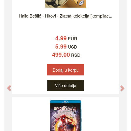
Halid Bešlić - Hitovi - Zlatna kolekcija [kompilac...
4.99
EUR
5.99
USD
499.00
RSD
Dodaj u korpu
Više detalja
Previous
Ne