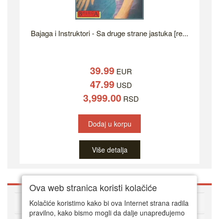
Bajaga i Instruktori - Sa druge strane jastuka [re...
39.99
EUR
47.99
USD
3,999.00
RSD
Dodaj u korpu
Više detalja
Ova web stranica koristi kolačiće
O DVD Zoni
Kolačiće koristimo kako bi ova Internet strana radila
pravilno, kako bismo mogli da dalje unapređujemo