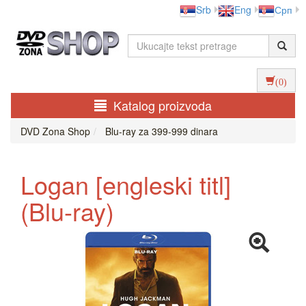
Srb
Eng
Срп
(0)
Katalog proizvoda
DVD Zona Shop
Blu-ray za 399-999 dinara
Logan [engleski titl]
(Blu-ray)