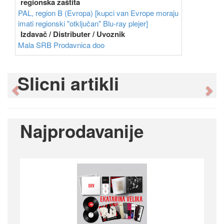
regionska zaštita
PAL, region B (Evropa) [kupci van Evrope moraju
imati regionski "otključan" Blu-ray plejer]
Izdavač / Distributer / Uvoznik
Mala SRB Prodavnica doo
Slicni artikli
Previous
Ne
Najprodavanije