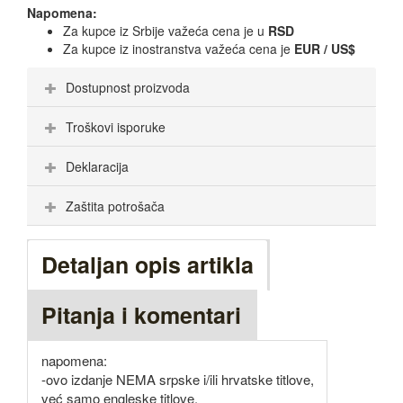
Napomena:
Za kupce iz Srbije važeća cena je u
RSD
Za kupce iz inostranstva važeća cena je
EUR / US$
Dostupnost proizvoda
Troškovi isporuke
Deklaracija
Zaštita potrošača
Detaljan opis artikla
Pitanja i komentari
napomena:
-ovo izdanje NEMA srpske i/ili hrvatske titlove,
već samo engleske titlove.