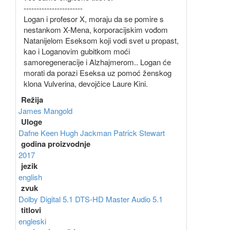
-----------------------
Logan i profesor X, moraju da se pomire s
nestankom X-Mena, korporacijskim vođom
Natanijelom Eseksom koji vodi svet u propast,
kao i Loganovim gubitkom moći
samoregeneracije i Alzhajmerom.. Logan će
morati da porazi Eseksa uz pomoć ženskog
klona Vulverina, devojčice Laure Kini.
Režija
James Mangold
Uloge
Dafne Keen
Hugh Jackman
Patrick Stewart
godina proizvodnje
2017
jezik
english
zvuk
Dolby Digital 5.1
DTS-HD Master Audio 5.1
titlovi
engleski