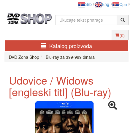
Srb
Eng
Срп
(0)
Katalog proizvoda
DVD Zona Shop
Blu-ray za 399-999 dinara
Udovice / Widows
[engleski titl] (Blu-ray)