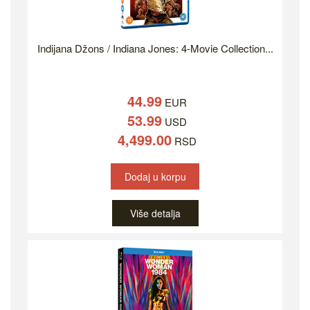
Indijana Džons / Indiana Jones: 4-Movie Collection...
44.99
EUR
53.99
USD
4,499.00
RSD
Dodaj u korpu
Više detalja