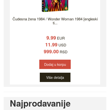
Čudesna žena 1984 / Wonder Woman 1984 [engleski
ti...
9.99
EUR
11.99
USD
999.00
RSD
Dodaj u korpu
Više detalja
Najprodavanije