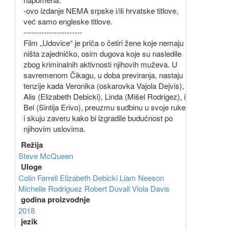
-ovo izdanje NEMA srpske i/ili hrvatske titlove,
već samo engleske titlove.
-----------------------
Film „Udovice“ je priča o četiri žene koje nemaju
ništa zajedničko, osim dugova koje su nasledile
zbog kriminalnih aktivnosti njihovih muževa. U
savremenom Čikagu, u doba previranja, nastaju
tenzije kada Veronika (oskarovka Vajola Dejvis),
Alis (Elizabeth Debicki), Linda (Mišel Rodrigez), i
Bel (Sintija Erivo), preuzmu sudbinu u svoje ruke
i skuju zaveru kako bi izgradile budućnost po
njihovim uslovima.
Režija
Steve McQueen
Uloge
Colin Farrell
Elizabeth Debicki
Liam Neeson
Michelle Rodriguez
Robert Duvall
Viola Davis
godina proizvodnje
2018
jezik