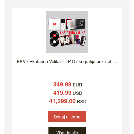
EKV / Ekatarina Velika – LP Diskografija box-set [...
349.99
EUR
419.99
USD
41,299.00
RSD
Dodaj u korpu
Više detalja