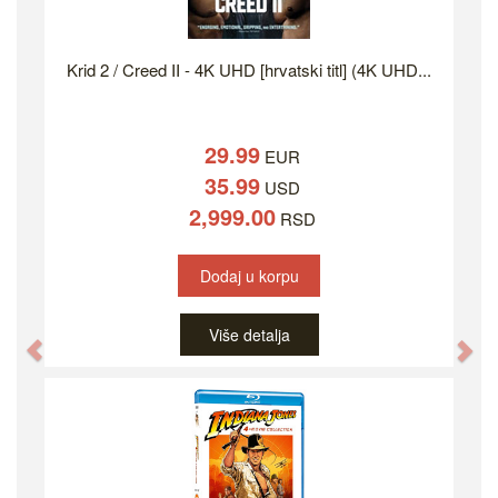
Krid 2 / Creed II - 4K UHD [hrvatski titl] (4K UHD...
29.99
EUR
35.99
USD
2,999.00
RSD
Dodaj u korpu
Više detalja
Previous
Ne