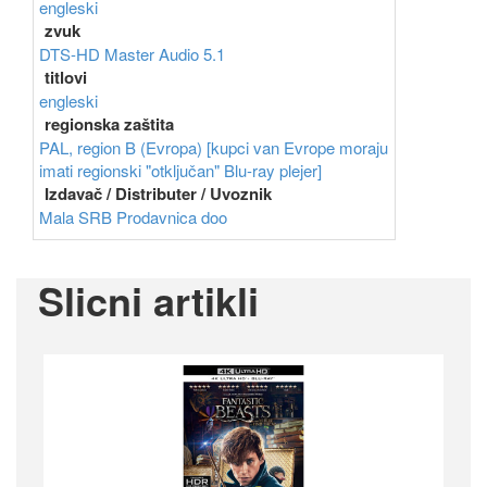
engleski
zvuk
DTS-HD Master Audio 5.1
titlovi
engleski
regionska zaštita
PAL, region B (Evropa) [kupci van Evrope moraju
imati regionski "otključan" Blu-ray plejer]
Izdavač / Distributer / Uvoznik
Mala SRB Prodavnica doo
Slicni artikli