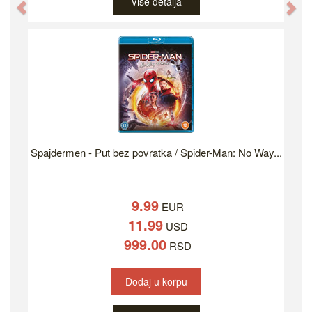
Više detalja
Previous
Ne
Spajdermen - Put bez povratka / Spider-Man: No Way...
9.99
EUR
11.99
USD
999.00
RSD
Dodaj u korpu