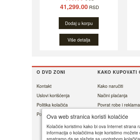
41,299.00
RSD
Dodaj u korpu
Više detalja
O DVD ZONI
KAKO KUPOVATI 
Kontakt
Kako naručiti
Uslovi korišćenja
Načini plaćanja
Politika kolačića
Povrat robe i reklama
Politika privatnosti
Cenovnik dostave
Ova web stranica koristi kolačiće
Isporuka
Kolačiće koristimo kako bi ova Internet strana r
informacija o kolačićima koje koristimo možete 
smatramo da se slažete sa upotrebom kolačića