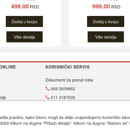
499.00
999.00
RSD
RSD
Dodaj u korpu
Dodaj u korpu
Više detalja
Više detalja
ONLINE
KORISNIČKI SERVIS
Dokumenti za povrat robe
069 3839662
cije
011 3187630
011 4029654
office@dvdzona.co.rs
adila pravilno, kako bismo mogli da dalje unapređujemo korisničko iskustv
dobiti klikom na dugme "Prikaži detalje". klikom na dugme "Slažem se" i
Radno vreme
.