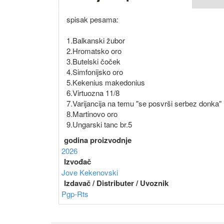
spisak pesama:
1.Balkanski žubor
2.Hromatsko oro
3.Butelski čoček
4.Simfonijsko oro
5.Kekenius makedonius
6.Virtuozna 11/8
7.Varijancija na temu "se posvrši serbez donka"
8.Martinovo oro
9.Ungarski tanc br.5
godina proizvodnje
2026
Izvođač
Jove Kekenovski
Izdavač / Distributer / Uvoznik
Pgp-Rts