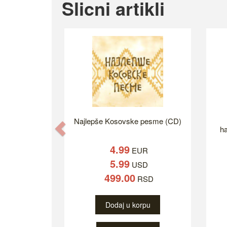
Slicni artikli
Najlepše Kosovske pesme (CD)
Previous
ha
4.99
EUR
5.99
USD
499.00
RSD
Dodaj u korpu