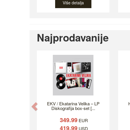
Više detalja
Najprodavanije
EKV / Ekatarina Velika – LP
H
Previous
Diskografija box-set [...
349.99
EUR
419.99
USD