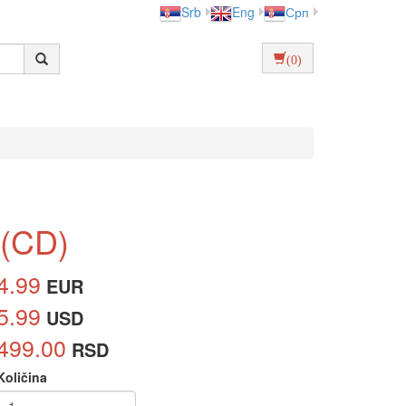
Srb
Eng
Срп
(0)
 (CD)
4.99
EUR
5.99
USD
499.00
RSD
Količina