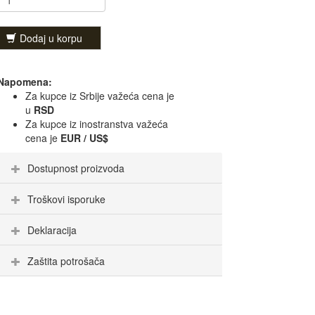
Dodaj u korpu
Napomena:
Za kupce iz Srbije važeća cena je
u
RSD
Za kupce iz inostranstva važeća
cena je
EUR / US$
Dostupnost proizvoda
Troškovi isporuke
Deklaracija
Zaštita potrošača