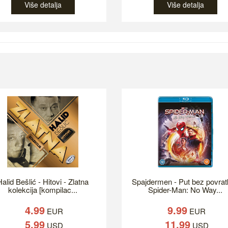
Više detalja
Više detalja
alid Bešlić - Hitovi - Zlatna
Spajdermen - Put bez povrat
kolekcija [kompilac...
Spider-Man: No Way...
4.99
9.99
EUR
EUR
5.99
11.99
USD
USD