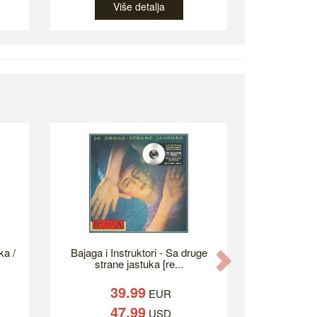
Više detalja
ka /
Bajaga i Instruktori - Sa druge
Next
strane jastuka [re...
39.99
EUR
47.99
USD