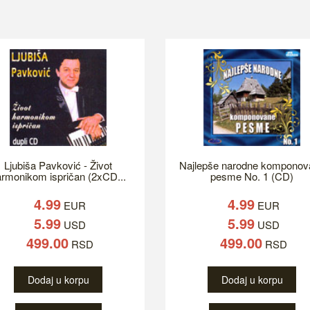
Ljubiša Pavković - Život
Najlepše narodne komponov
rmonikom ispričan (2xCD...
pesme No. 1 (CD)
4.99
4.99
EUR
EUR
5.99
5.99
USD
USD
499.00
499.00
RSD
RSD
Dodaj u korpu
Dodaj u korpu