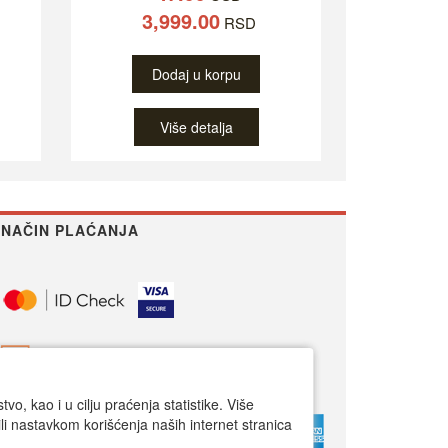
3,999.00
RSD
Dodaj u korpu
Više detalja
NAČIN PLAĆANJA
o, kao i u cilju praćenja statistike. Više
li nastavkom korišćenja naših internet stranica