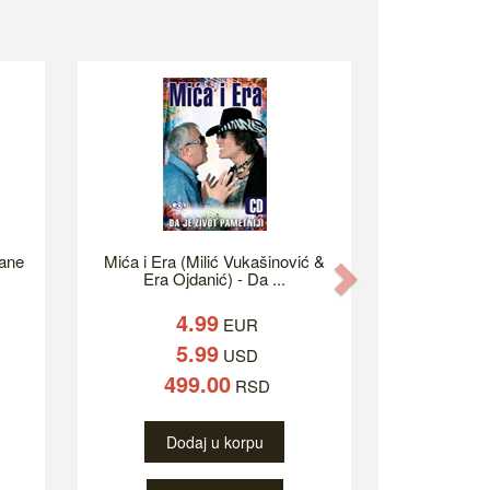
ane
Mića i Era (Milić Vukašinović &
Next
Era Ojdanić) - Da ...
4.99
EUR
5.99
USD
499.00
RSD
Dodaj u korpu