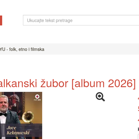
U - folk, etno i filmska
alkanski žubor [album 2026]