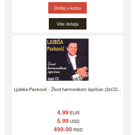
Dodaj u korpu
Više detalja
Ljubiša Pavković - Život harmonikom ispričan (2xCD...
4.99
EUR
5.99
USD
499.00
RSD