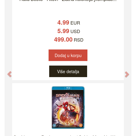
4.99
EUR
5.99
USD
499.00
RSD
Dodaj u korpu
Više detalja
Previous
Ne