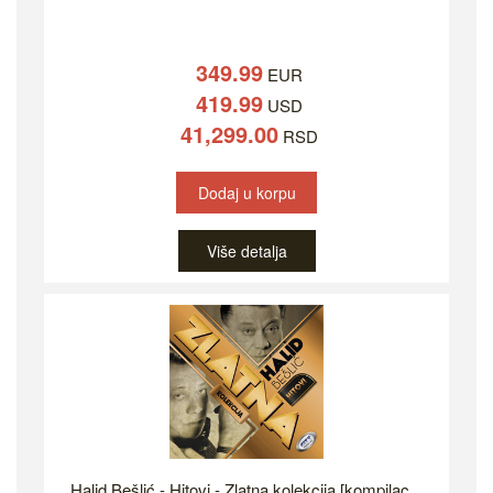
349.99
EUR
419.99
USD
41,299.00
RSD
Dodaj u korpu
Više detalja
Halid Bešlić - Hitovi - Zlatna kolekcija [kompilac...