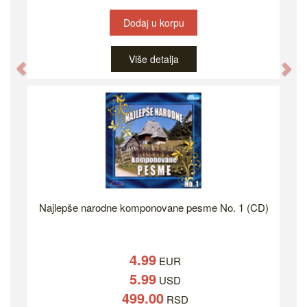
Dodaj u korpu
Više detalja
Previous
Ne
Najlepše narodne komponovane pesme No. 1 (CD)
4.99
EUR
5.99
USD
499.00
RSD