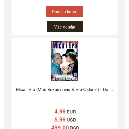
Dodaj u korpu
Više detalja
Mića i Era (Milić Vukašinović & Era Ojdanić) - Da ...
4.99
EUR
5.99
USD
499.00
RSD