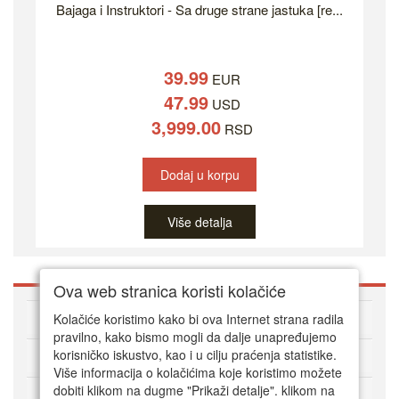
Bajaga i Instruktori - Sa druge strane jastuka [re...
39.99
EUR
47.99
USD
3,999.00
RSD
Dodaj u korpu
Više detalja
Ova web stranica koristi kolačiće
O DVD Zoni
Kolačiće koristimo kako bi ova Internet strana radila
pravilno, kako bismo mogli da dalje unapređujemo
korisničko iskustvo, kao i u cilju praćenja statistike.
Kako kupovati online
Više informacija o kolačićima koje koristimo možete
dobiti klikom na dugme "Prikaži detalje". klikom na
Korisnički servis