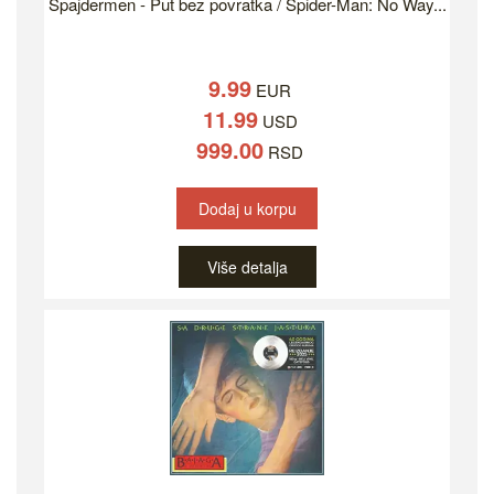
Spajdermen - Put bez povratka / Spider-Man: No Way...
9.99
EUR
11.99
USD
999.00
RSD
Dodaj u korpu
Više detalja