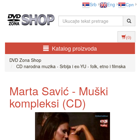
Srb
Eng
Срп
(0)
Katalog proizvoda
DVD Zona Shop
CD narodna muzika - Srbija i ex-YU - folk, etno i filmska
Marta Savić - Muški
kompleksi (CD)