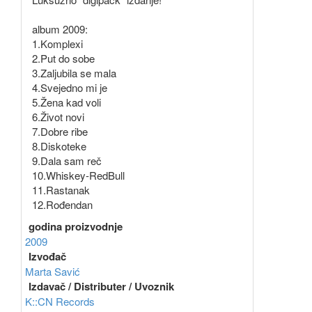
album 2009:
1.Komplexi
2.Put do sobe
3.Zaljubila se mala
4.Svejedno mi je
5.Žena kad voli
6.Život novi
7.Dobre ribe
8.Diskoteke
9.Dala sam reč
10.Whiskey-RedBull
11.Rastanak
12.Rođendan
godina proizvodnje
2009
Izvođač
Marta Savić
Izdavač / Distributer / Uvoznik
K::CN Records