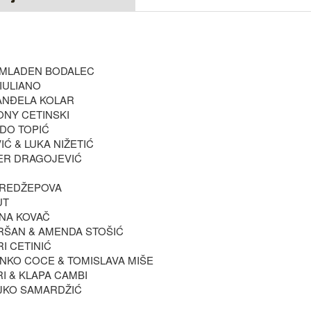
& MLADEN BODALEC
GIULIANO
 ANĐELA KOLAR
TONY CETINSKI
ADO TOPIĆ
IĆ & LUKA NIŽETIĆ
IVER DRAGOJEVIĆ
A REDŽEPOVA
UT
ANA KOVAČ
ARŠAN & AMENDA STOŠIĆ
RI CETINIĆ
VINKO COCE & TOMISLAVA MIŠE
RI & KLAPA CAMBI
ELJKO SAMARDŽIĆ