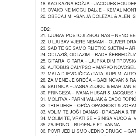
18. KAO KAZNA BOŽJA – JACQUES HOUDEK
19. OVAKO NE MOGU DALJE – KEMAL MON
20. OBEĆAJ MI –SANJA DOLEŽAL & ALEN I
CD2:
21. LJUBAV POSTOJI ZBOG NAS – NENO B
22. U LJUBAV VJERE NEMAM – OLIVER DR
23. SAD TE SE SAMO RIJETKO SJETIM – 
24. ODLAZIŠ, ODLAZIM – RADE ŠERBEDŽI
25. GITARA, GITARA – LJUPKA DIMITROVSK
26. AUTOBUS CALYPSO – MARKO NOVOSEL 
27. MALA DJEVOJČICA (TATA, KUPI MI AUT
28. ZA MENE JE SREĆA – GABI NOVAK & 
29. SKITNICA – JASNA ZLOKIĆ & MARIJAN 
30. PRINCEZA – IVANA HUSAR & JACQUES
31. MOLITVA - PARNI VALJAK & DADO TOPI
32. TRI RIJEKE – OPĆA OPASNOST & ZORA
33. VOLIM TE JOŠ I DANAS - DRAGANA & TI
34. MOLIM TE, VRATI SE – SINIŠA VUCO & 
35. ZAJEDNO – BUĐENJE FT. VANNA
36. POVRIJEDILI SMO JEDNO DRUGO – GA