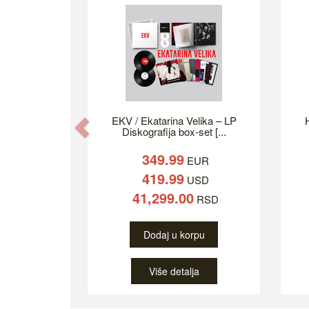
EKV / Ekatarina Velika – LP
H
Previous
Diskografija box-set [...
349.99
EUR
419.99
USD
41,299.00
RSD
Dodaj u korpu
Više detalja