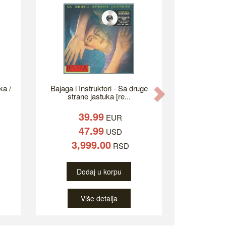
ka /
Bajaga i Instruktori - Sa druge
Next
strane jastuka [re...
39.99
EUR
47.99
USD
3,999.00
RSD
Dodaj u korpu
Više detalja