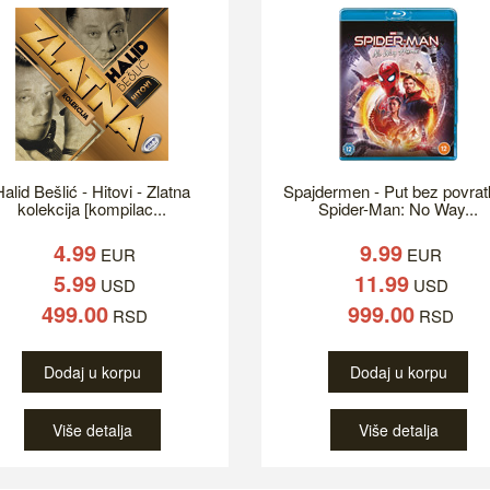
alid Bešlić - Hitovi - Zlatna
Spajdermen - Put bez povrat
kolekcija [kompilac...
Spider-Man: No Way...
4.99
9.99
EUR
EUR
5.99
11.99
USD
USD
499.00
999.00
RSD
RSD
Dodaj u korpu
Dodaj u korpu
Više detalja
Više detalja