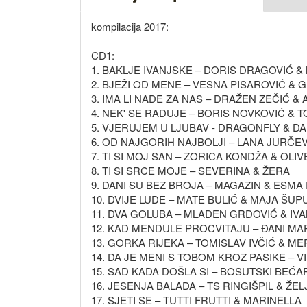
kompilacija 2017:
CD1:
1. BAKLJE IVANJSKE – DORIS DRAGOVIĆ 
2. BJEŽI OD MENE – VESNA PISAROVIĆ & 
3. IMA LI NADE ZA NAS – DRAŽEN ZEČIĆ &
4. NEK' SE RADUJE – BORIS NOVKOVIĆ & 
5. VJERUJEM U LJUBAV - DRAGONFLY & D
6. OD NAJGORIH NAJBOLJI – LANA JURČEV
7. TI SI MOJ SAN – ZORICA KONDŽA & OL
8. TI SI SRCE MOJE – SEVERINA & ŽERA
9. DANI SU BEZ BROJA – MAGAZIN & ESM
10. DVIJE LUDE – MATE BULIĆ & MAJA ŠUP
11. DVA GOLUBA – MLADEN GRDOVIĆ & IV
12. KAD MENDULE PROCVITAJU – ĐANI M
13. GORKA RIJEKA – TOMISLAV IVČIĆ & ME
14. DA JE MENI S TOBOM KROZ PASIKE – 
15. SAD KADA DOŠLA SI – BOSUTSKI BEĆA
16. JESENJA BALADA – TS RINGIŠPIL & Ž
17. SJETI SE – TUTTI FRUTTI & MARINELLA