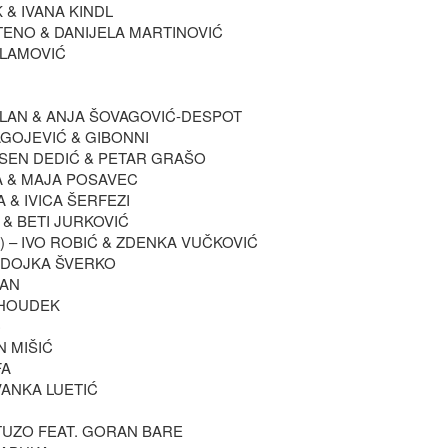
 & IVANA KINDL
TENO & DANIJELA MARTINOVIĆ
SLAMOVIĆ
ELAN & ANJA ŠOVAGOVIĆ-DESPOT
AGOJEVIĆ & GIBONNI
ARSEN DEDIĆ & PETAR GRAŠO
JA & MAJA POSAVEC
A & IVICA ŠERFEZI
& BETI JURKOVIĆ
O) – IVO ROBIĆ & ZDENKA VUČKOVIĆ
RADOJKA ŠVERKO
BAN
 HOUDEK
Ć
N MIŠIĆ
FA
IVANKA LUETIĆ
TUZO FEAT. GORAN BARE