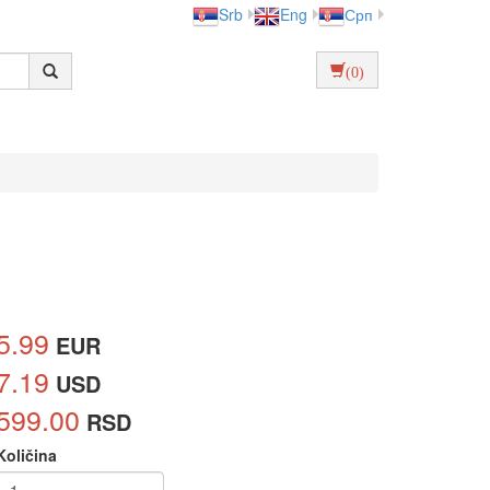
Srb
Eng
Срп
(0)
5.99
EUR
7.19
USD
599.00
RSD
Količina