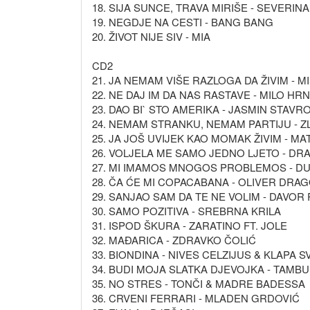
18. SIJA SUNCE, TRAVA MIRIŠE - SEVERINA
19. NEGDJE NA CESTI - BANG BANG
20. ŽIVOT NIJE SIV - MIA
CD2
21. JA NEMAM VIŠE RAZLOGA DA ŽIVIM - M
22. NE DAJ IM DA NAS RASTAVE - MILO HRN
23. DAO BI` STO AMERIKA - JASMIN STAVR
24. NEMAM STRANKU, NEMAM PARTIJU - Z
25. JA JOŠ UVIJEK KAO MOMAK ŽIVIM - MA
26. VOLJELA ME SAMO JEDNO LJETO - DR
27. MI IMAMOS MNOGOS PROBLEMOS - D
28. ČA ĆE MI COPACABANA - OLIVER DRA
29. SANJAO SAM DA TE NE VOLIM - DAVOR
30. SAMO POZITIVA - SREBRNA KRILA
31. ISPOD ŠKURA - ZARATINO FT. JOLE
32. MAĐARICA - ZDRAVKO ČOLIĆ
33. BIONDINA - NIVES CELZIJUS & KLAPA S
34. BUDI MOJA SLATKA DJEVOJKA - TAMB
35. NO STRES - TONČI & MADRE BADESSA
36. CRVENI FERRARI - MLADEN GRDOVIĆ