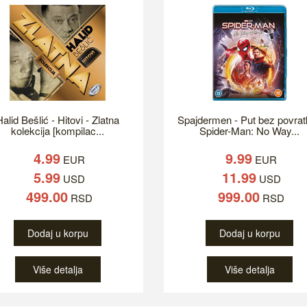
alid Bešlić - Hitovi - Zlatna
Spajdermen - Put bez povrat
kolekcija [kompilac...
Spider-Man: No Way...
4.99
9.99
EUR
EUR
5.99
11.99
USD
USD
499.00
999.00
RSD
RSD
Dodaj u korpu
Dodaj u korpu
Više detalja
Više detalja