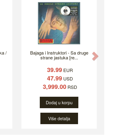
ka /
Bajaga i Instruktori - Sa druge
Next
strane jastuka [re...
39.99
EUR
47.99
USD
3,999.00
RSD
Dodaj u korpu
Više detalja