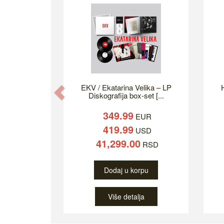
EKV / Ekatarina Velika – LP
H
Previous
Diskografija box-set [...
349.99
EUR
419.99
USD
41,299.00
RSD
Dodaj u korpu
Više detalja