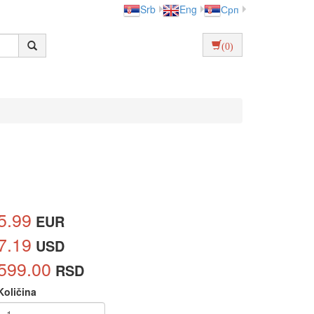
Srb
Eng
Срп
(0)
5.99
EUR
7.19
USD
599.00
RSD
Količina