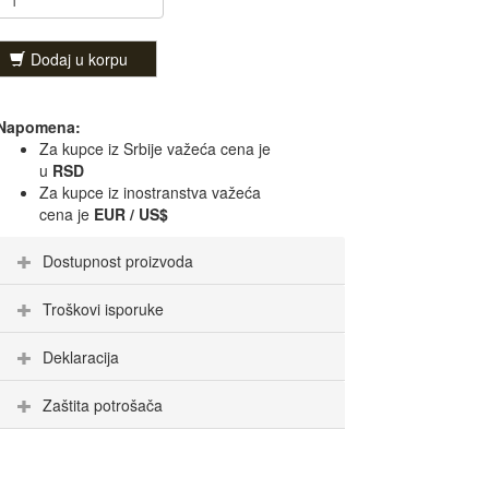
Dodaj u korpu
Napomena:
Za kupce iz Srbije važeća cena je
u
RSD
Za kupce iz inostranstva važeća
cena je
EUR / US$
Dostupnost proizvoda
Troškovi isporuke
Deklaracija
Zaštita potrošača