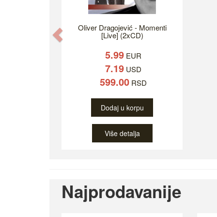
Oliver Dragojević - Momenti
Previous
[Live] (2xCD)
5.99
EUR
7.19
USD
599.00
RSD
Dodaj u korpu
Više detalja
Najprodavanije