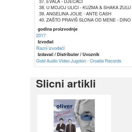
37. EVALA - DJEČACI
38. U MOJOJ ULICI - KUZMA & SHAKA ZULU
39. ANGELINA JOLIE - ANTE CASH
40. ZAŠTO PRAVIŠ SLONA OD MENE - DINO
godina proizvodnje
2017
Izvođač
Razni izvođači
Izdavač / Distributer / Uvoznik
Gold Audio Video
Jugoton - Croatia Records
Slicni artikli