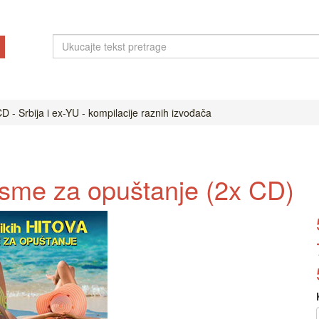
D - Srbija i ex-YU - kompilacije raznih izvođača
Pesme za opuštanje (2x CD)