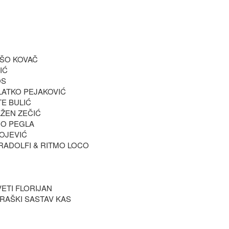
IŠO KOVAČ
IĆ
OS
LATKO PEJAKOVIĆ
TE BULIĆ
AŽEN ZEČIĆ
UO PEGLA
GOJEVIĆ
 RADOLFI & RITMO LOCO
VETI FLORIJAN
URAŠKI SASTAV KAS