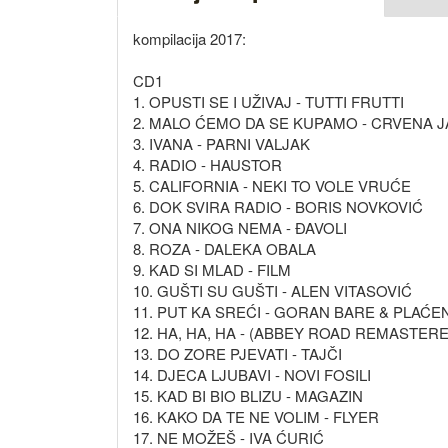
kompilacija 2017:
CD1
1. OPUSTI SE I UŽIVAJ - TUTTI FRUTTI
2. MALO ĆEMO DA SE KUPAMO - CRVENA 
3. IVANA - PARNI VALJAK
4. RADIO - HAUSTOR
5. CALIFORNIA - NEKI TO VOLE VRUĆE
6. DOK SVIRA RADIO - BORIS NOVKOVIĆ
7. ONA NIKOG NEMA - ĐAVOLI
8. ROZA - DALEKA OBALA
9. KAD SI MLAD - FILM
10. GUŠTI SU GUŠTI - ALEN VITASOVIĆ
11. PUT KA SREĆI - GORAN BARE & PLAĆEN
12. HA, HA, HA - (ABBEY ROAD REMASTERE
13. DO ZORE PJEVATI - TAJČI
14. DJECA LJUBAVI - NOVI FOSILI
15. KAD BI BIO BLIZU - MAGAZIN
16. KAKO DA TE NE VOLIM - FLYER
17. NE MOŽEŠ - IVA ĆURIĆ