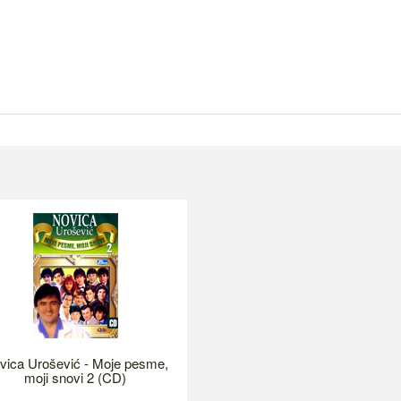
vica Urošević - Moje pesme,
moji snovi 2 (CD)