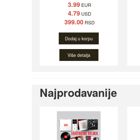
3.99
EUR
4.79
USD
399.00
RSD
Dodaj u korpu
Više detalja
Najprodavanije