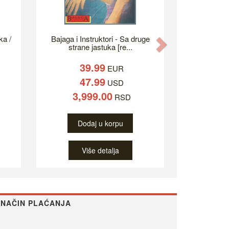
ka /
Bajaga i Instruktori - Sa druge
Next
strane jastuka [re...
39.99
EUR
47.99
USD
3,999.00
RSD
Dodaj u korpu
Više detalja
NAČIN PLAĆANJA