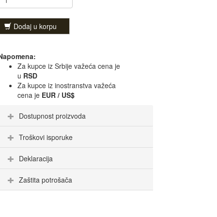
Dodaj u korpu
Napomena:
Za kupce iz Srbije važeća cena je
u
RSD
Za kupce iz inostranstva važeća
cena je
EUR / US$
Dostupnost proizvoda
Troškovi isporuke
Deklaracija
Zaštita potrošača