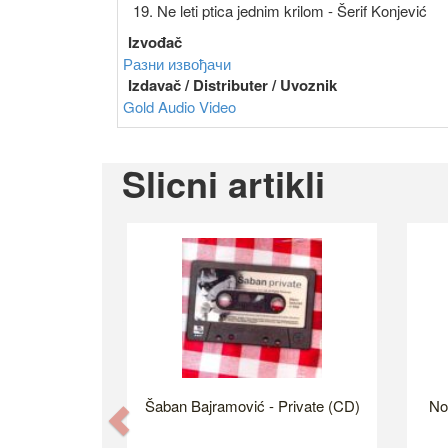
19. Ne leti ptica jednim krilom - Šerif Konjević
Izvođač
Разни извођачи
Izdavač / Distributer / Uvoznik
Gold Audio Video
Slicni artikli
Šaban Bajramović - Private (CD)
No
Previous