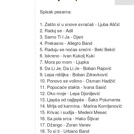
Spisak pesama:
1. Zašto si u snove svraćaš - Ljuba Aličić
2. Raduj se - Adil
3. Samo Ti I Ja - Djani
4. Prekasno - Allegro Band
5. Raduju se noćas srećni - Beki Bekić
6. Iskreno - Ivan Kukolj Kuki
7. Mora po mom - Ljupka
8. Da Li Je, Da Li Je - Boban Rajović
9. Lepa nišlijka - Boban Zdravković
10. Ponovo se volimo - Osman Hadžić
11. Popucaće stakla - Ivana Sasić
12. Oko moje - Lepa Djordjević
13. Ljepša od najljepše - Šako Polumenta
14. Mrlja od karmina - Marina Komljenović
15. Krivac i sudija - Medeni Mesec
16. Sa pola srca - Hako Šljivar
17. Džango - Zoran Vanev
18. To si ti - Urbano Band