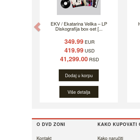
EKV / Ekatarina Velika – LP
H
Previous
Diskografija box-set [...
349.99
EUR
419.99
USD
41,299.00
RSD
Dodaj u korpu
Više detalja
O DVD ZONI
KAKO KUPOVATI 
Kontakt
Kako naručiti