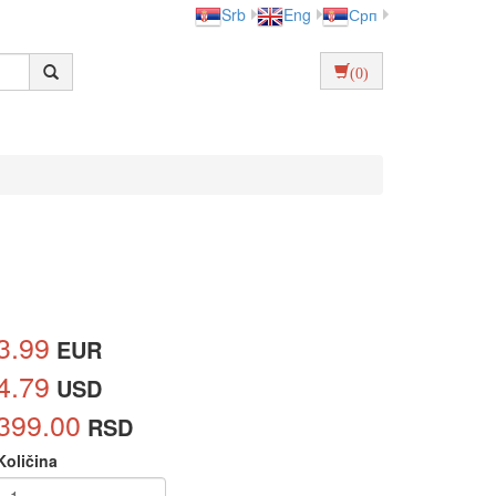
Srb
Eng
Срп
(0)
3.99
EUR
4.79
USD
399.00
RSD
Količina