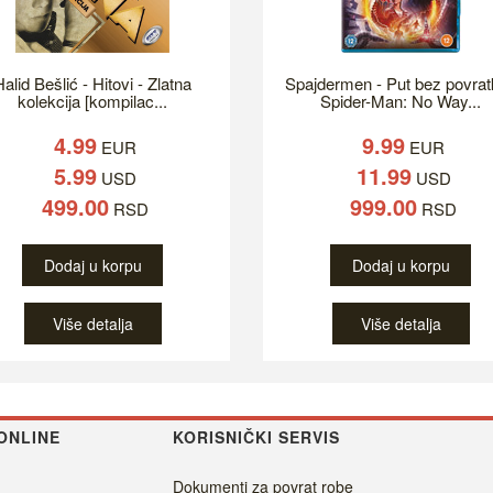
alid Bešlić - Hitovi - Zlatna
Spajdermen - Put bez povrat
kolekcija [kompilac...
Spider-Man: No Way...
4.99
9.99
EUR
EUR
5.99
11.99
USD
USD
499.00
999.00
RSD
RSD
Dodaj u korpu
Dodaj u korpu
Više detalja
Više detalja
ONLINE
KORISNIČKI SERVIS
Dokumenti za povrat robe