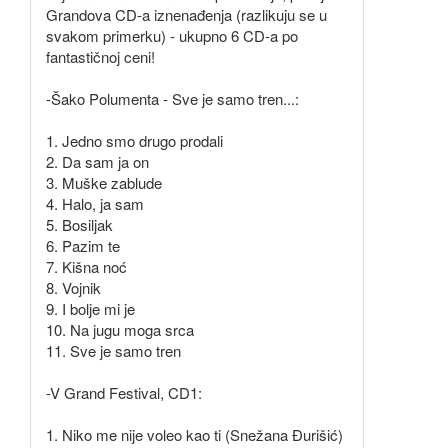
Grandova CD-a iznenađenja (razlikuju se u
svakom primerku) - ukupno 6 CD-a po
fantastičnoj ceni!
-Šako Polumenta - Sve je samo tren...:
1. Jedno smo drugo prodali
2. Da sam ja on
3. Muške zablude
4. Halo, ja sam
5. Bosiljak
6. Pazim te
7. Kišna noć
8. Vojnik
9. I bolje mi je
10. Na jugu moga srca
11. Sve je samo tren
-V Grand Festival, CD1:
1. Niko me nije voleo kao ti (Snežana Đurišić)