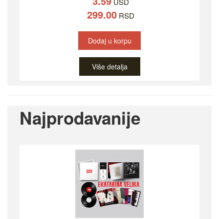
3.59
USD
299.00
RSD
Dodaj u korpu
Više detalja
Najprodavanije