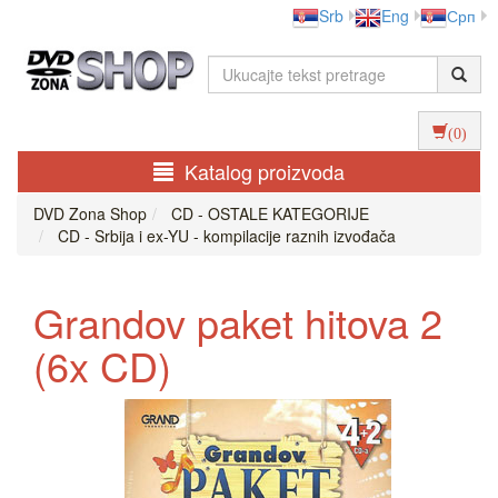
Srb
Eng
Срп
(0)
Katalog proizvoda
DVD Zona Shop
CD - OSTALE KATEGORIJE
CD - Srbija i ex-YU - kompilacije raznih izvođača
Grandov paket hitova 2
(6x CD)