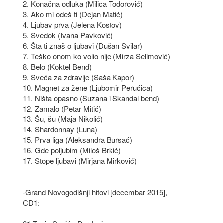
2. Konačna odluka (Milica Todorović)
3. Ako mi odeš ti (Dejan Matić)
4. Ljubav prva (Jelena Kostov)
5. Svedok (Ivana Pavković)
6. Šta ti znaš o ljubavi (Dušan Svilar)
7. Teško onom ko volio nije (Mirza Selimović)
8. Belo (Koktel Bend)
9. Sveća za zdravlje (Saša Kapor)
10. Magnet za žene (Ljubomir Perućica)
11. Ništa opasno (Suzana i Skandal bend)
12. Zamalo (Petar Mitić)
13. Šu, šu (Maja Nikolić)
14. Shardonnay (Luna)
15. Prva liga (Aleksandra Bursać)
16. Gde poljubim (Miloš Brkić)
17. Stope ljubavi (Mirjana Mirković)
-Grand Novogodišnji hitovi [decembar 2015],
CD1: