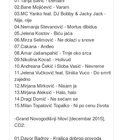
01.Tanja Savić - Đerdani
02.Bane Mojićević - Varam
03.MC Yanko feat. DJ Bobby & Jacky Jack -
Nije, nije
04.Nemanja Stevanović - Mortus dibidus
05.Jelena Kostov - Biću jača
06.Mirza Selimović - Ne dolazi u snove
07.Cakana - Anđeo
08.Amar Jašarspahić - Trnje oko srca
09.Nikolina Kovač - Holivud
10.Andreana Čekić i Sloba Vasić - Nevreme
11.Jelena Vučković feat. Siniša Vuco - Do smrti
zajedno
12.Mirjana Mirković - Nisam ja
13.Mirjana Aleksić - Halo, halo
14.Dragi Domić - Ne sećam se
15.Milan Topalović Topalko - Ni po cenu života
-Grand Novogodišnji hitovi [decembar 2015],
CD2:
01.Davor Badrov - Kraljica dobrog provoda