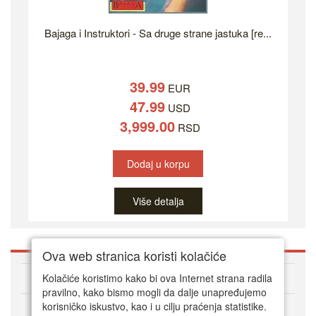
Bajaga i Instruktori - Sa druge strane jastuka [re...
39.99
EUR
47.99
USD
3,999.00
RSD
Dodaj u korpu
Više detalja
Ova web stranica koristi kolačiće
O DVD Zoni
Kolačiće koristimo kako bi ova Internet strana radila
pravilno, kako bismo mogli da dalje unapređujemo
korisničko iskustvo, kao i u cilju praćenja statistike.
Kako kupovati online