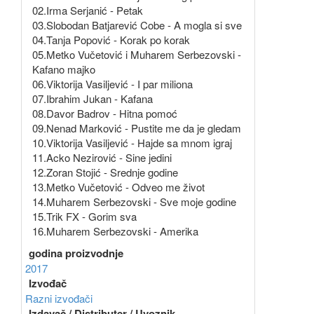
02.Irma Serjanić - Petak
03.Slobodan Batjarević Cobe - A mogla si sve
04.Tanja Popović - Korak po korak
05.Metko Vučetović i Muharem Serbezovski -
Kafano majko
06.Viktorija Vasiljević - I par miliona
07.Ibrahim Jukan - Kafana
08.Davor Badrov - Hitna pomoć
09.Nenad Marković - Pustite me da je gledam
10.Viktorija Vasiljević - Hajde sa mnom igraj
11.Acko Nezirović - Sine jedini
12.Zoran Stojić - Srednje godine
13.Metko Vučetović - Odveo me život
14.Muharem Serbezovski - Sve moje godine
15.Trik FX - Gorim sva
16.Muharem Serbezovski - Amerika
godina proizvodnje
2017
Izvođač
Razni izvođači
Izdavač / Distributer / Uvoznik