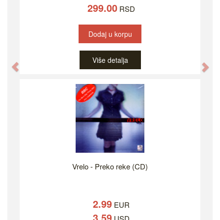
299.00
RSD
Dodaj u korpu
Više detalja
Previous
Ne
Vrelo - Preko reke (CD)
2.99
EUR
3.59
USD