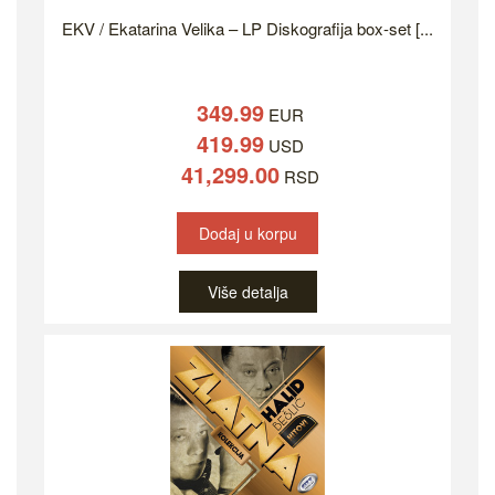
EKV / Ekatarina Velika – LP Diskografija box-set [...
349.99
EUR
419.99
USD
41,299.00
RSD
Dodaj u korpu
Više detalja