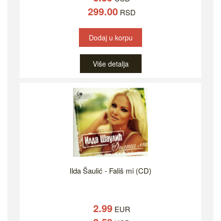
299.00
RSD
Dodaj u korpu
Više detalja
Ilda Šaulić - Fališ mi (CD)
2.99
EUR