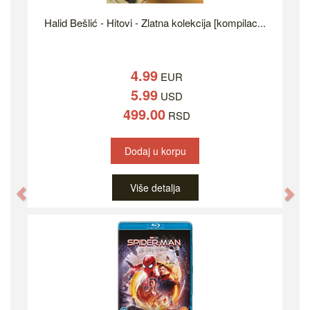
Halid Bešlić - Hitovi - Zlatna kolekcija [kompilac...
4.99
EUR
5.99
USD
499.00
RSD
Dodaj u korpu
Više detalja
Previous
Ne